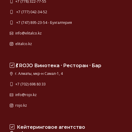
+7 (778) 322-77-55
+7 (777) 042-34-52
+7 (747) 895-23-54 - Бухгалтерия
info@elitalco.kz
elitalco.kz
💃 ROJO Винотека ⸱ Ресторан ⸱ Бар
г. Алматы, мкр-н Самал-1, 4
+7 (702) 698 80 33
info@rojo.kz
rojo.kz
Кейтеринговое агентство