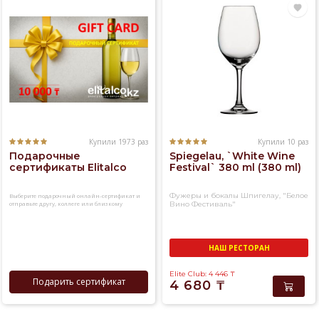
Купили 1973 раз
Купили 10 раз
Подарочные
Spiegelau, `White Wine
сертификаты Elitalco
Festival` 380 ml (380 ml)
Фужеры и бокалы Шпигелау, "Белое
Выберите подарочный онлайн-сертификат и
отправьте другу, коллеге или близкому
Вино Фестиваль"
человеку
НАШ РЕСТОРАН
Elite Club: 4 446
₸
Подарить сертификат
4 680
₸