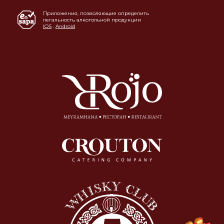
Приложения, позволяющие определить
легальность алкогольной продукции
IOS
.
Android