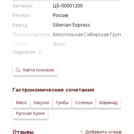
Артикул:
ЦБ-00001200
Регион:
Россия
Бренд:
Siberian Express
Производитель:
Алкогольная Сибирская Группа
Спирт:
Люкс
Подробнее
Крепость:
40%
Тип:
Классическая
Найти похожие
Сырье:
Зерновая Смесь
Температура
5-10 °С
сервировки:
Гастрономические сочетания
Сайт
производителя:
Мясо
Закуски
Грибы
Соленья
Маринад
Русская Кухня
Добавить отзыв
Отзывы