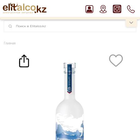
наименований!
instagram.com/rojo.kz
Главная
Каталог
Крепкие напитки
Водка
Водка Siberian Express 40% (0,5L)
Рекомендуем
Ром Captain Morgan White 37,5%
Джин Gordon`s London Dry Gin 37,5%
Виски Talisker 10 YO Malt 45,8% in Box
Водка Smirnoff Red Vodka 37,5%
Пиво Guinness Draught 4,2% Can