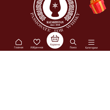
Корзина
Главная
Избранное
Поиск
Категории
© 2009-2026
Elitalco.kz
Сайт носит информационный характер и не является
рекламой.
Сделка купли-продажи на основании публичной
оферты
осуществляется на территории розничного магазина.