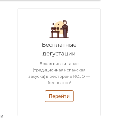
Бесплатные
дегустации
Бокал вина и тапас
(традиционная испанская
закуска) в ресторане ROJO —
бесплатно!
Перейти
ми