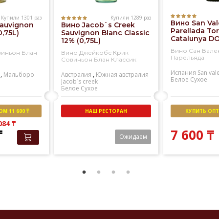
Купили 1301 раз
Купили 1289 раз
Вино San Val
Sauvignon
Вино Jacob`s Creek
Parellada Tor
0,75L)
Sauvignon Blanc Classic
Catalunya DO
12% (0,75L)
Вино Сан Вале
виньон Блан
Вино Джейкобс Крик
Парельяда
Совиньон Блан Классик
Испания
San val
,
Мальборо
Австралия
,
Южная австралия
Белое
Сухое
Jacob`s creek
Белое
Сухое
М 11 600 ₸
НАШ РЕСТОРАН
КУПИТЬ ОПТО
 084
₸
₸
7 600
₸
Ожидаем