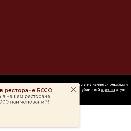
Сайт носит информационный характер и не является рекламой.
– в ресторане ROJO
Сделка купли-продажи на основании публичной
оферты
осущест
на территории розничного магазина.
е в нашем ресторане
 000 наименований!