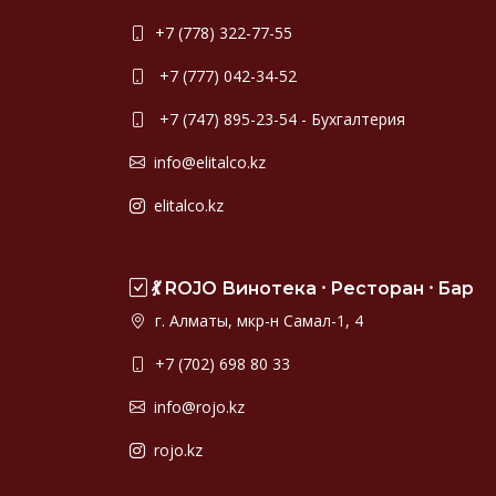
+7 (778) 322-77-55
+7 (777) 042-34-52
+7 (747) 895-23-54 - Бухгалтерия
info@elitalco.kz
elitalco.kz
💃 ROJO Винотека ⸱ Ресторан ⸱ Бар
г. Алматы, мкр-н Самал-1, 4
+7 (702) 698 80 33
info@rojo.kz
rojo.kz