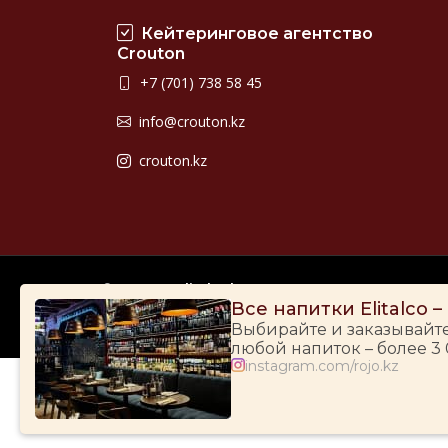
Кейтеринговое агентство
Crouton
+7 (701) 738 58 45
info@crouton.kz
crouton.kz
© 2009-2026
Elitalco.kz
Все напитки Elitalco 
Выбирайте и заказывайт
любой напиток – более 3
instagram.com/rojo.kz