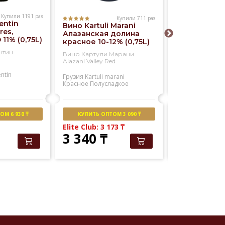
Купили 1191 раз
Купили 711 раз
entin
Вино Kartuli Marani
Вино Kia Ora
res,
Алазанская долина
Blanc 12% (0,
 11% (0,75L)
красное 10-12% (0,75L)
нтин
Вино Картули Марани
Вино КИА ОРА 
Alazani Valley Red
Блан
entin
Грузия
Kartuli marani
Новая зеландия
Красное
Полусладкое
Kia ora
Белое
Сухое
М 6 930 ₸
КУПИТЬ ОПТОМ 3 090 ₸
НАШ РЕ
Elite Club: 3 173
₸
3 340
₸