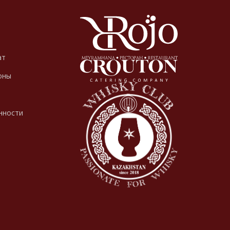
ат
оны
нности