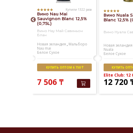
Купили 1322 раза
Купили 573 раза
Вино Nau Mai
ristina
Вино Nuala 
Sauvignon Blanc 12,5%
ieto
Blanc 12,5% (
(0,75L)
sico DOC
)
Вино Нау Май Савиньон
истина
Вино Нуала Са
Блан
енто
Новая зеландия
,
Мальборо
Santa cristina
Новая зеландия
Nau mai
кое
Nuala
Белое
Сухое
Белое
Сухое
М 8 000 ₸
КУПИТЬ ОПТОМ 6 750 ₸
КУПИТЬ ОПТО
151
₸
Elite Club: 12
7 506
₸
12 720