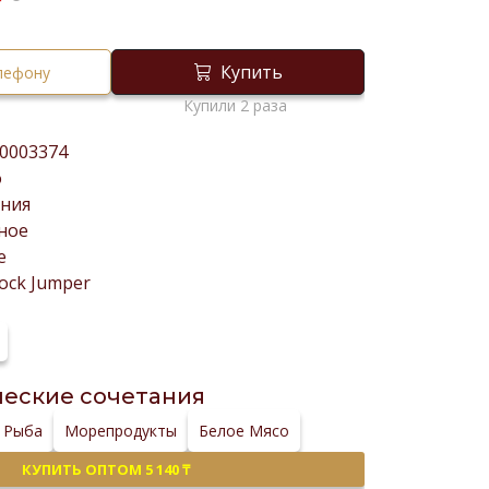
₸
Купить
елефону
Купили 2 раза
0003374
о
ния
ное
е
ock Jumper
еские сочетания
Рыба
Морепродукты
Белое Мясо
КУПИТЬ ОПТОМ 5 140 ₸