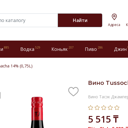
Найти
Адреса
К
885
529
207
286
ки
Водка
Коньяк
Пиво
Джин
acha 14% (0,75L)
Вино Tussoc
Вино Тасэк Джампе
5 515 ₸