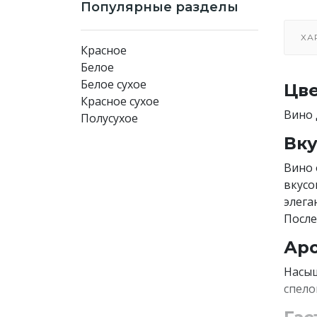
Популярные разделы
ХА
Красное
Белое
Белое сухое
Цве
Красное сухое
Вино 
Полусухое
Вку
Вино 
вкусо
элега
После
Аро
Насыщ
спело