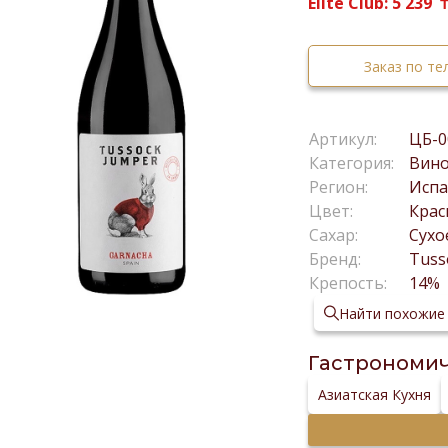
Elite Club:
5 239
Заказ по т
Артикул:
ЦБ-0
Категория:
Вин
Регион:
Испа
Цвет:
Крас
Сахар:
Сухо
Бренд:
Tuss
Крепость:
14%
Найти похожие
Гастрономич
Азиатская Кухня