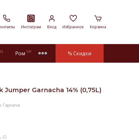
онтакты
Инстаграм
Вход
Избранное
Корзина
92
141
Ром
% Скидки
more
k Jumper Garnacha 14% (0,75L)
р Гарнача