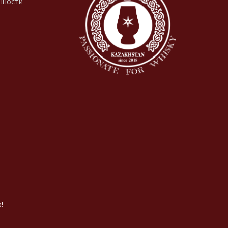
нности
!