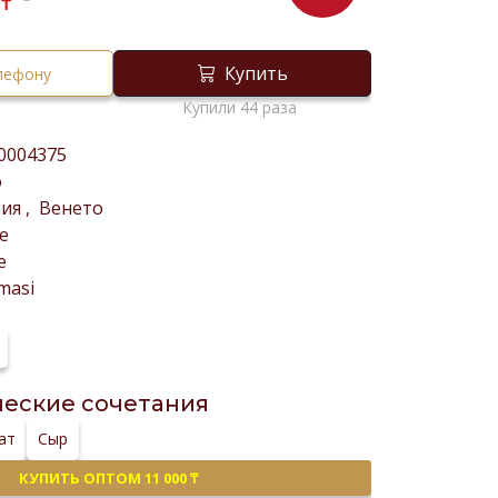
₸
Купить
елефону
Купили 44 раза
0004375
о
лия
,
Венето
е
е
masi
еские сочетания
ат
Сыр
КУПИТЬ ОПТОМ 11 000 ₸