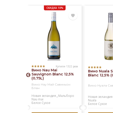
СКИДКА 10%
Купили 1322 раза
Купили 573 раза
Вино Nau Mai
ristina
Вино Nuala 
Sauvignon Blanc 12,5%
ieto
Blanc 12,5% (
(0,75L)
sico DOC
)
Вино Нау Май Савиньон
истина
Вино Нуала Са
Блан
енто
Новая зеландия
,
Мальборо
Santa cristina
Новая зеландия
Nau mai
кое
Nuala
Белое
Сухое
Белое
Сухое