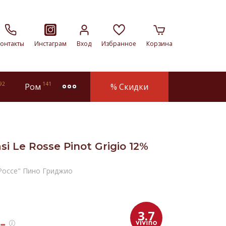
онтакты
Инстаграм
Вход
Избранное
Корзина
92
141
Ром
% Скидки
more
 Le Rosse Pinot Grigio 12%
Россе" Пино Гриджио
3.7