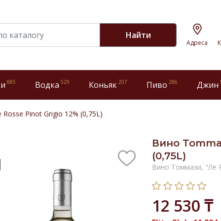
Найти
Адреса
К
885
529
207
286
ки
Водка
Коньяк
Пиво
Джин
Rosse Pinot Grigio 12% (0,75L)
Вино Tommasi
(0,75L)
Вино Томмази, "Ле 
12 530 ₸