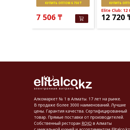
М 8 000 ₸
КУПИТЬ ОПТОМ 6 750 ₸
КУПИТЬ ОПТО
151
₸
Elite Club: 12
7 506
₸
12 720
Алкомаркет № 1 в Алматы. 17 лет на рынке.
В продаже более 3000 наименований. Лучшие
цены. Гарантия качества. Сертифицированный
товар. Прямые поставки от производителей.
Собственный ресторан
ROJO
в Алматы
с уникальной кухней и ассортиментом
Elitalco.kz