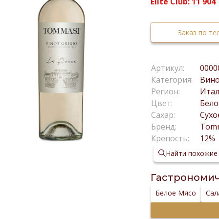
Elite Club:
11 904
Заказ по т
Артикул:
0000
Категория:
Вин
Регион:
Ита
Цвет:
Бело
Сахар:
Сухо
Бренд:
Tom
Крепость:
12%
Найти похожие
Гастрономич
Белое Мясо
Сал