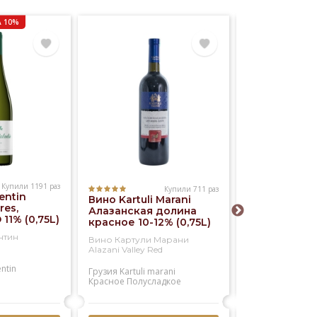
 10%
Купили 1191 раз
Купили 711 раз
entin
Вино Kartuli Marani
Вино Kia Ora
res,
Алазанская долина
Blanc 12% (0,
 11% (0,75L)
красное 10-12% (0,75L)
нтин
Вино Картули Марани
Вино КИА ОРА 
Alazani Valley Red
Блан
entin
Грузия
Kartuli marani
Новая зеландия
Красное
Полусладкое
Kia ora
Белое
Сухое