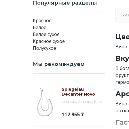
Популярные разделы
ХА
Красное
Белое
Белое сухое
Цве
Красное сухое
Вино 
Полусухое
Вку
Мы рекомендуем
В бог
фрукт
гармо
Spiegelau
Аро
Decanter Novo
Шпигелау Декантер Ново
Вино 
нотка
112 955 ₸
Гас