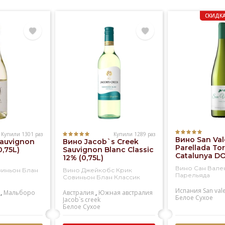
СКИДКА
Купили 1301 раз
Купили 1289 раз
Вино San Val
Sauvignon
Вино Jacob`s Creek
Parellada Tor
0,75L)
Sauvignon Blanc Classic
Catalunya DO
12% (0,75L)
Вино Сан Вале
виньон Блан
Вино Джейкобс Крик
Парельяда
Совиньон Блан Классик
Испания
San val
,
Мальборо
Австралия
,
Южная австралия
Белое
Сухое
Jacob`s creek
Белое
Сухое