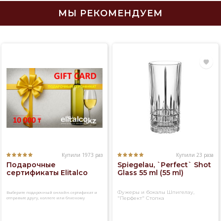
МЫ РЕКОМЕНДУЕМ
Купили 1973 раз
Купили 23 раза
Подарочные
Spiegelau, `Perfect` Shot
сертификаты Elitalco
Glass 55 ml (55 ml)
Фужеры и бокалы Шпигелау,
Выберите подарочный онлайн-сертификат и
отправьте другу, коллеге или близкому
"Перфект" Стопка
человеку