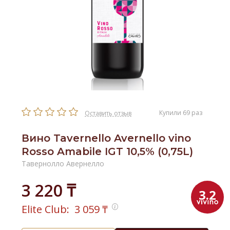
Купили 69 раз
Оставить отзыв
Вино Tavernello Avernello vino
Rosso Amabile IGT 10,5% (0,75L)
Тавернолло Авернелло
3 220 ₸
3.2
Elite Club:
3 059
₸