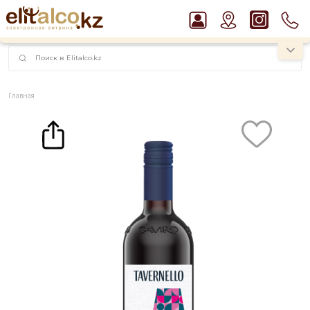
наименований!
instagram.com/rojo.kz
Главная
Каталог
Вино
Вино Tavernello Avernello vino Rosso Amabile IGT 10,5% (0,75L)
Рекомендуем
Водка Smirnoff Red Vodka 37,5%
Джин Gordon`s London Dry Gin 37,5%
Ром Captain Morgan White 37,5%
Виски Talisker 10 YO Malt 45,8% in Box
Пиво Guinness Draught 4,2% Can