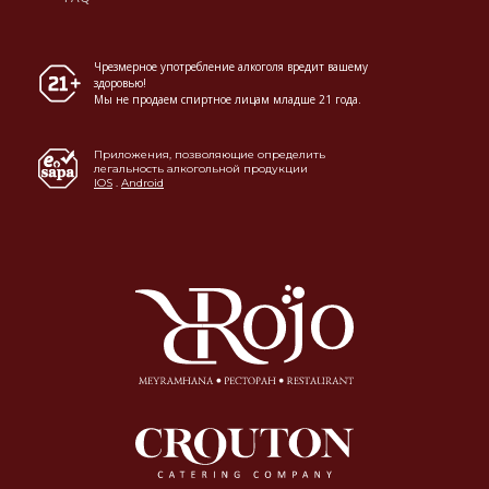
Чрезмерное употребление алкоголя вредит вашему
здоровью!
Мы не продаем спиртное лицам младше 21 года.
Приложения, позволяющие определить
легальность алкогольной продукции
IOS
.
Android