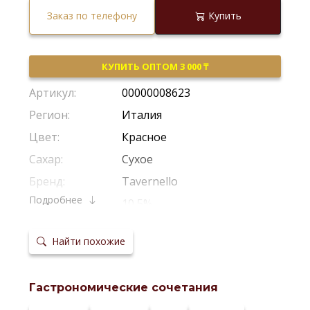
Заказ по телефону
Купить
КУПИТЬ ОПТОМ 3 000 ₸
Артикул:
00000008623
Регион:
Италия
Цвет:
Красное
Сахар:
Сухое
Бренд:
Tavernello
Подробнее
Крепость:
10,5%
Производитель:
Caviro
Найти похожие
Виноград:
Неро Д`авола
Потенциал
Рекомендуется Пить Молодым
хранения:
Гастрономические сочетания
Температура
14-19*С
сервировки: