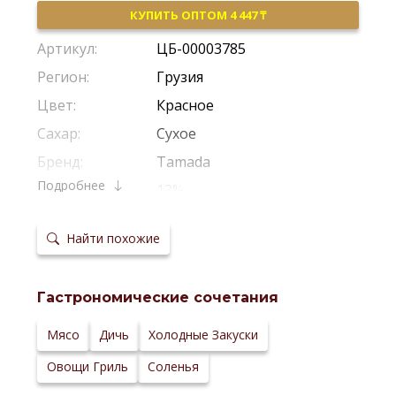
КУПИТЬ ОПТОМ 4 447 ₸
Артикул:
ЦБ-00003785
Регион:
Грузия
Цвет:
Красное
Сахар:
Сухое
Бренд:
Tamada
Подробнее
Крепость:
13%
Производитель:
Gws
Найти похожие
Виноград:
Саперави
Потенциал
2-3 Года
хранения:
Гастрономические сочетания
Температура
16–18 °С
сервировки:
Сайт
Мясо
Дичь
Холодные Закуски
производителя:
Овощи Гриль
Соленья