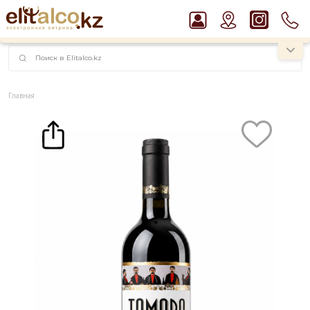
наименований!
instagram.com/rojo.kz
Главная
Каталог
Вино Tamada Saperavi 13% (0,75L)
Рекомендуем
Водка Smirnoff Red Vodka 37,5%
Виски Talisker 10 YO Malt 45,8% in Box
Пиво Guinness Draught 4,2% Can
Ром Captain Morgan White 37,5%
Джин Gordon`s London Dry Gin 37,5%