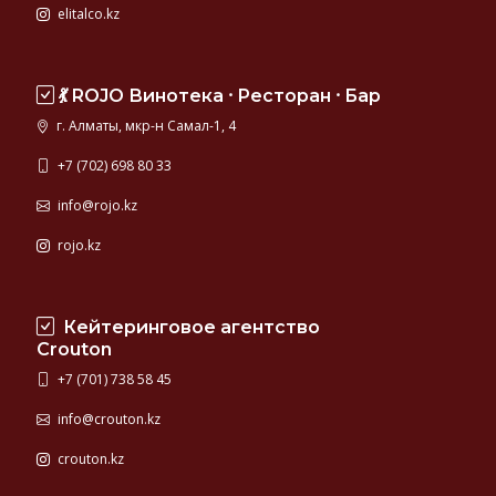
elitalco.kz
💃 ROJO Винотека ⸱ Ресторан ⸱ Бар
г. Алматы, мкр-н Самал-1, 4
+7 (702) 698 80 33
info@rojo.kz
rojo.kz
Кейтеринговое агентство
Crouton
+7 (701) 738 58 45
info@crouton.kz
crouton.kz