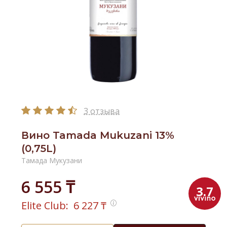
3 отзыва
Вино Tamada Mukuzani 13%
(0,75L)
Тамада Мукузани
6 555 ₸
3.7
Elite Club:
6 227
₸