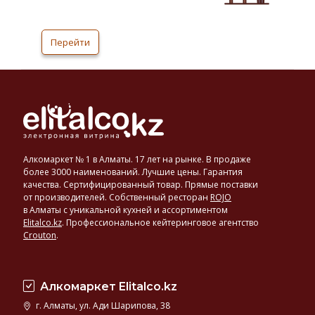
людей приятными эмоциями, делая любой
праздник или встречу более значимыми и
незабываемыми. Производство вина
Перейти
лимитировано. Напиток изготавливают из
винограда Саперави — грузинские вина из
этого сорта демонстрируют ярк
Алкомаркет № 1 в Алматы. 17 лет на рынке. В продаже
более 3000 наименований. Лучшие цены. Гарантия
качества. Сертифицированный товар. Прямые поставки
от производителей. Собственный ресторан
ROJO
в Алматы с уникальной кухней и ассортиментом
Elitalco.kz
.
Профессиональное кейтеринговое агентство
Crouton
.
Алкомаркет Elitalco.kz
г. Алматы, ул. Ади Шарипова, 38