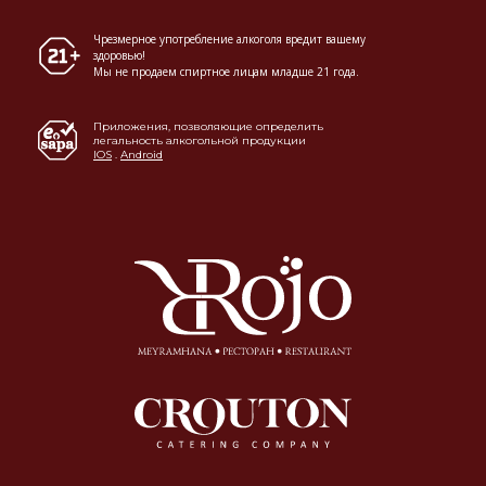
Чрезмерное употребление алкоголя вредит вашему
здоровью!
Мы не продаем спиртное лицам младше 21 года.
Приложения, позволяющие определить
легальность алкогольной продукции
IOS
.
Android