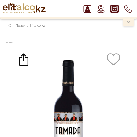
наименований!
instagram.com/rojo.kz
Главная
Каталог
Вино Tamada Mukuzani 13% (0,75L)
Рекомендуем
Виски Talisker 10 YO Malt 45,8% in Box
Джин Gordon`s London Dry Gin 37,5%
Пиво Guinness Draught 4,2% Can
Водка Smirnoff Red Vodka 37,5%
Ром Captain Morgan White 37,5%