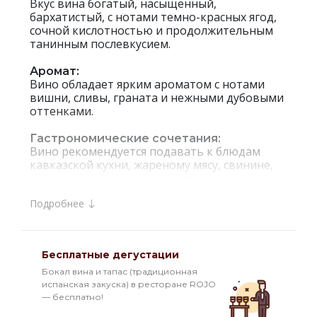
Вкус вина богатый, насыщенный,
бархатистый, с нотами темно-красных ягод,
сочной кислотностью и продолжительным
танинным послевкусием.
Аромат:
Вино обладает ярким ароматом с нотами
вишни, сливы, граната и нежными дубовыми
оттенками.
Гастрономические сочетания:
Вино рекомендуется подавать к блюдам
кавказской кухни, жареному мясу, свинине,
мясу птицы, овощным салатам, козьим и
овечьим сырам.
Подробнее
Интересные факты:
`Tamada` Mukuzani — прекрасное
демократичное вино из линейки `Тамада`.
Бесплатные дегустации
Само название говорит о том, насколько
важную роль вина играют в культуре и
Бокал вина и тапас (традиционная
традициях грузинского народа. Как и
испанская закуска) в ресторане ROJO
ведущий грузинских праздников — тамада,
— бесплатно!
так и вина `Тамада` наполняют сердца