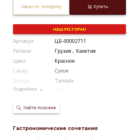
Заказ по телефону
Купить
НАШ РЕСТОРАН
Артикул:
ЦБ-00002711
Регион:
Грузия
,
Кахетия
Цвет:
Красное
Сахар:
Сухое
Бренд:
Tamada
Подробнее
Крепость:
13%
Производитель:
Gws
Найти похожие
Виноград:
Саперави
Потенциал
Рекомендуется Пить Молодым
хранения:
Гастрономические сочетания
Температура
8–10 °С
сервировки: