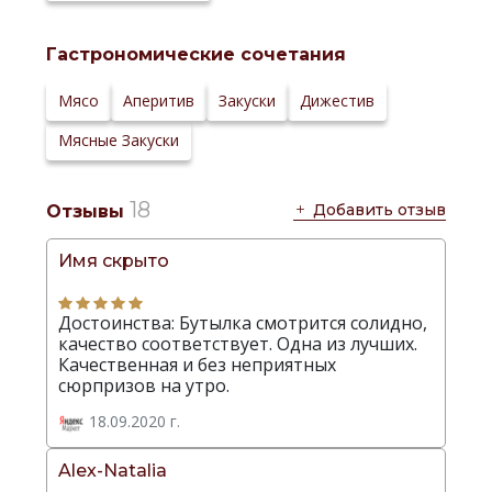
Температура
5-10 °С
сервировки:
Гастрономические сочетания
Сайт
производителя:
Мясо
Аперитив
Закуски
Дижестив
Мясные Закуски
18
Добавить отзыв
Отзывы
Имя скрыто
Достоинства: Бутылка смотрится солидно,
качество соответствует. Одна из лучших.
Качественная и без неприятных
сюрпризов на утро.
18.09.2020 г.
Alex-Natalia