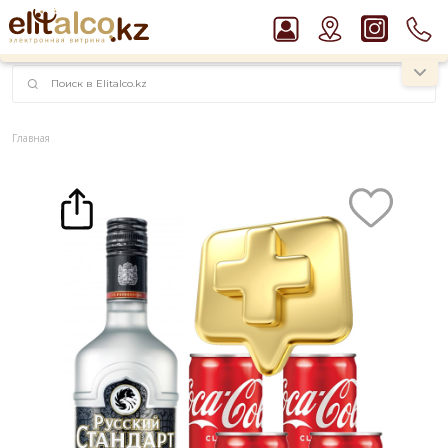
наименований!
instagram.com/rojo.kz
Главная
Каталог
Крепкие напитки
Водка
Водка Русский Стандарт 40% + Coca-Cola 4 pcs (0,7L)
Рекомендуем
Виски Talisker 10 YO Malt 45,8% in Box
Водка Smirnoff Red Vodka 37,5%
Джин Gordon`s London Dry Gin 37,5%
Пиво Guinness Draught 4,2% Can
Ром Captain Morgan White 37,5%