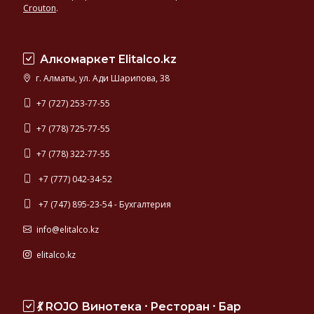
Crouton
.
Алкомаркет Elitalco.kz
г. Алматы, ул. Ади Шарипова, 38
+7 (727) 253-77-55
+7 (778) 725-77-55
+7 (778) 322-77-55
+7 (777) 042-34-52
+7 (747) 895-23-54 - Бухгалтерия
info@elitalco.kz
elitalco.kz
💃 ROJO Винотека ⸱ Ресторан ⸱ Бар