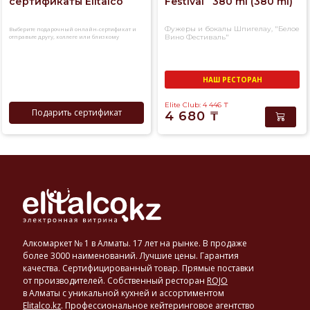
сертификаты Elitalco
Festival` 380 ml (380 ml)
Фужеры и бокалы Шпигелау, "Белое
Выберите подарочный онлайн-сертификат и
отправьте другу, коллеге или близкому
Вино Фестиваль"
человеку
НАШ РЕСТОРАН
Elite Club: 4 446
₸
Подарить сертификат
4 680
₸
Алкомаркет № 1 в Алматы. 17 лет на рынке. В продаже
более 3000 наименований. Лучшие цены. Гарантия
качества. Сертифицированный товар. Прямые поставки
от производителей. Собственный ресторан
ROJO
в Алматы с уникальной кухней и ассортиментом
Elitalco.kz
.
Профессиональное кейтеринговое агентство