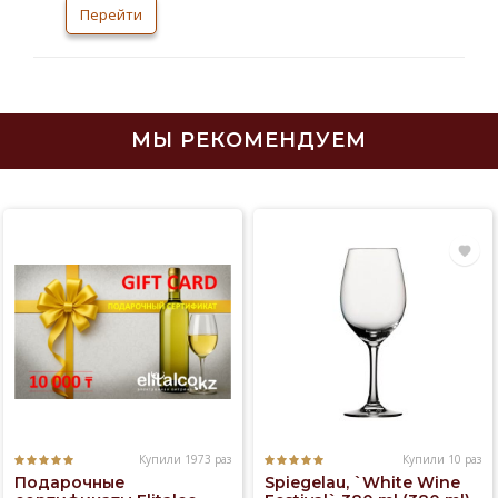
В 1998 году компания `Русский стандарт`
Перейти
презентовала новый бренд водки премиум
класса — «Русский станда
МЫ РЕКОМЕНДУЕМ
Купили 1973 раз
Купили 10 раз
Подарочные
Spiegelau, `White Wine