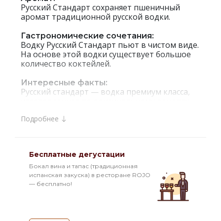
Русский Стандарт сохраняет пшеничный
аромат традиционной русской водки.
Гастрономические сочетания:
Водку Русский Стандарт пьют в чистом виде.
На основе этой водки существует большое
количество коктейлей.
Интересные факты:
Русский стандарт — водка премиум класса,
изготовленная по оригинальному рецепту
Д.И. Менделеева. Ее популярность
Подробнее
объясняется использованием чистейшей
ледниковой воды ладожского озера, лучшей
отборной озимой пшеницы и новейших
технологий производства. Уникальная
Бесплатные дегустации
форма бутылки заимствована у царь-
колокола, и напоминает его форму.
Бокал вина и тапас (традиционная
По итогам 2007 года Русский Стандарт занял
испанская закуска) в ресторане ROJO
четвёртое место среди наиболее динамично
— бесплатно!
развивающихся глобальных алкогольных
брендов. Сейчас водка Русский Стандарт
продается в 48 странах мира.