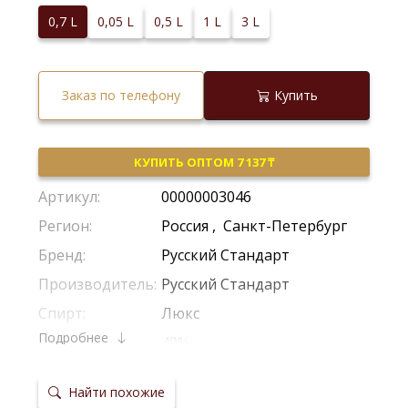
0,7 L
0,05 L
0,5 L
1 L
3 L
Заказ по телефону
Купить
КУПИТЬ ОПТОМ 7 137 ₸
Артикул:
00000003046
Регион:
Россия
,
Санкт-Петербург
Бренд:
Русский Стандарт
Производитель:
Русский Стандарт
Спирт:
Люкс
Подробнее
Крепость:
40%
Тип:
Классическая
Найти похожие
Сырье:
Пшеница