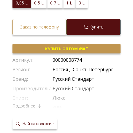
0,05 L
0,5 L
0,7 L
1 L
3 L
Заказ по телефону
Купить
КУПИТЬ ОПТОМ 690 ₸
Артикул:
00000008774
Регион:
Россия
,
Санкт-Петербург
Бренд:
Русский Стандарт
Производитель:
Русский Стандарт
Спирт:
Люкс
Подробнее
Крепость:
40%
Тип:
Классическая
Найти похожие
Сырье:
Пшеница