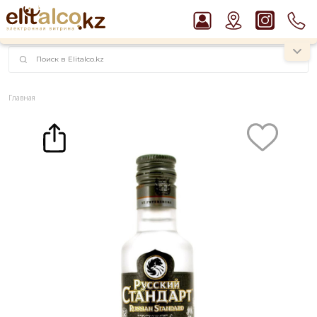
наименований!
instagram.com/rojo.kz
Главная
Каталог
Крепкие напитки
Водка
Водка Русский Стандарт 40% (0,05L)
Рекомендуем
Ром Captain Morgan White 37,5%
Водка Smirnoff Red Vodka 37,5%
Джин Gordon`s London Dry Gin 37,5%
Пиво Guinness Draught 4,2% Can
Виски Talisker 10 YO Malt 45,8% in Box