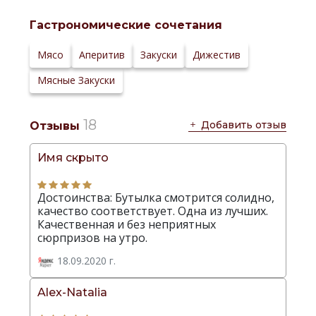
Температура
5-10 °С
сервировки:
Гастрономические сочетания
Сайт
производителя:
Мясо
Аперитив
Закуски
Дижестив
Мясные Закуски
18
Добавить отзыв
Отзывы
Имя скрыто
Достоинства: Бутылка смотрится солидно,
качество соответствует. Одна из лучших.
Качественная и без неприятных
сюрпризов на утро.
18.09.2020 г.
Alex-Natalia