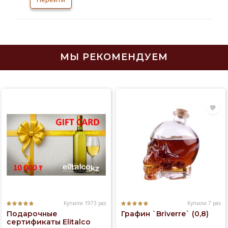
презентовала новый бренд водки премиум
класса — «Русский станда
МЫ РЕКОМЕНДУЕМ
Купили 1973 раз
Купили 7 раз
Подарочные
Графин `Briverre` (0,8)
сертификаты Elitalco