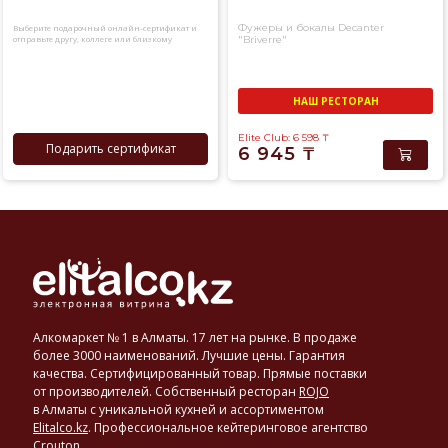
Фужеры и бокалы Decanter
Выберите подарочный онлайн-сертификат и
отправьте другу, коллеге или близкому
"Briverre"
человеку
НАШ РЕСТОРАН
Elite Club: 6 598
₸
Подарить сертификат
6 945
₸
Алкомаркет № 1 в Алматы. 17 лет на рынке. В продаже
более 3000 наименований. Лучшие цены. Гарантия
качества. Сертифицированный товар. Прямые поставки
от производителей. Собственный ресторан
ROJO
в Алматы с уникальной кухней и ассортиментом
Elitalco.kz
.
Профессиональное кейтеринговое агентство
Crouton
.