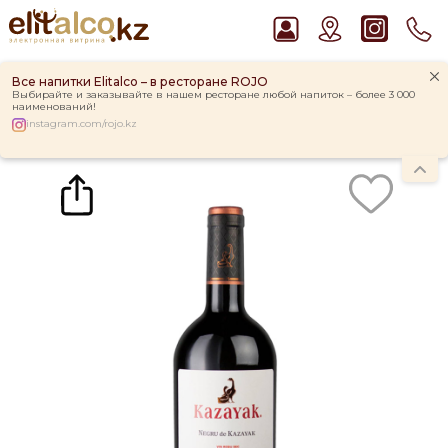
Все напитки Elitalco – в ресторане ROJO
Выбирайте и заказывайте в нашем ресторане любой напиток – более 3 000
наименований!
instagram.com/rojo.kz
Главная
Каталог
Вино Negru De Kazayak 13,5% (0,75L)
Рекомендуем
Водка Smirnoff Red Vodka 37,5%
Ром Captain Morgan White 37,5%
Джин Gordon`s London Dry Gin 37,5%
Виски Talisker 10 YO Malt 45,8% in Box
Пиво Guinness Draught 4,2% Can