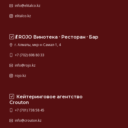
info@elitalco.kz
elitalco.kz
💃 ROJO Винотека ⸱ Ресторан ⸱ Бар
г. Алматы, мкр-н Самал-1, 4
+7 (702) 698 80 33
info@rojo.kz
rojo.kz
Кейтеринговое агентство
Crouton
+7 (701) 738 58 45
info@crouton.kz