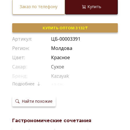
Заказ по телефону
Купить
КУПИТЬ ОПТОМ 3 132 ₸
Артикул:
ЦБ-00003391
Регион:
Молдова
Цвет:
Красное
Сахар:
Сухое
Бренд:
Kazayak
Подробнее
Крепость:
13,5%
Производитель:
Kazayak-Vin
Найти похожие
Виноград:
Каберне Совиньон
,
Мерло
,
Сапе
Потенциал
2-3 Года
хранения:
Гастрономические сочетания
Температура
16–18 °С
сервировки: