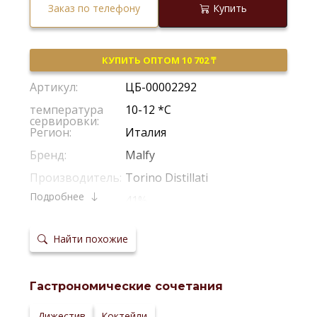
Заказ по телефону
Купить
КУПИТЬ ОПТОМ 10 702 ₸
Артикул:
ЦБ-00002292
температура
10-12 *С
сервировки:
Регион:
Италия
Бренд:
Malfy
Производитель:
Torino Distillati
Подробнее
Крепость:
41%
Сайт
производителя:
Найти похожие
Гастрономические сочетания
Дижестив
Коктейли