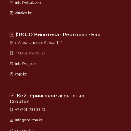
info@elitalco.kz
elitalco.kz
💃 ROJO Винотека ⸱ Ресторан ⸱ Бар
г. Алматы, мкр-н Самал-1, 4
+7 (702) 698 80 33
info@rojo.kz
rojo.kz
Кейтеринговое агентство
Crouton
+7 (701) 738 58 45
info@crouton.kz
crouton.kz