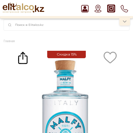
наименований!
instagram.com/rojo.kz
Главная
Каталог
Джин Malfy Originale Gin 41% (0,7L)
Скидка
15%
Рекомендуем
Пиво Guinness Draught 4,2% Can
Джин Gordon`s London Dry Gin 37,5%
Виски Talisker 10 YO Malt 45,8% in Box
Ром Captain Morgan White 37,5%
Водка Smirnoff Red Vodka 37,5%