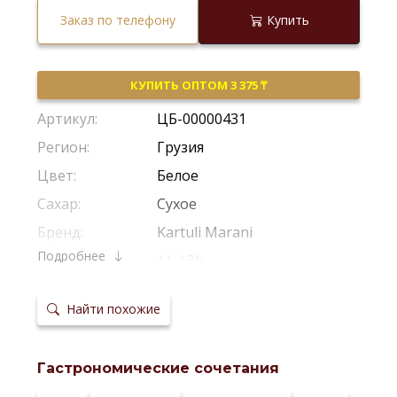
Заказ по телефону
Купить
КУПИТЬ ОПТОМ 3 375 ₸
Артикул:
ЦБ-00000431
Регион:
Грузия
Цвет:
Белое
Сахар:
Сухое
Бренд:
Kartuli Marani
Подробнее
Крепость:
11-13%
Производитель:
Kartuli Marani
Найти похожие
Виноград:
Ркацители
,
Мцване
Потенциал
2-3 Года
хранения:
Гастрономические сочетания
Температура
10-12 *С
сервировки: