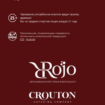
Чрезмерное употребление алкоголя вредит вашему
здоровью!
Мы не продаем спиртное лицам младше 21 года.
Приложения, позволяющие определить
легальность алкогольной продукции
IOS
.
Android