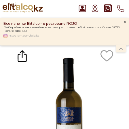
Все напитки Elitalco – в ресторане ROJO
Выбирайте и заказывайте в нашем ресторане любой напиток – более 3 000
наименований!
instagram.com/rojo.kz
Главная
Каталог
Вино
Вино Kartuli Marani Цинандали 11-13% (0,75L)
Рекомендуем
Ром Captain Morgan White 37,5%
Джин Gordon`s London Dry Gin 37,5%
Пиво Guinness Draught 4,2% Can
Виски Talisker 10 YO Malt 45,8% in Box
Водка Smirnoff Red Vodka 37,5%