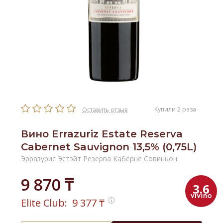
Купили 2 раза
Оставить отзыв
Вино Errazuriz Estate Reserva
Cabernet Sauvignon 13,5% (0,75L)
Эрразурис Эстэйт Резерва Каберне Совиньон
9 870 ₸
3.6
Elite Club:
9 377
₸