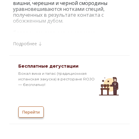
вишни, черешни и черной смородины
уравновешиваются нотками специй,
полученных в результате контакта с
обожженным дубом.
Гастрономические сочетания:
Лучше всего это вино подчеркнет вкус
Подробнее
зрелых сыров, пасты, дичи и блюд из
красного мяса.
Интересные факты:
Бесплатные дегустации
Виноград Каберне Совиньон, используемый
для изготовления красного сухого вина
Бокал вина и тапас (традиционная
Estate Cabernet Sauvignon, выращивается в
испанская закуска) в ресторане ROJO
долине Аконкагуа. Виноградники
— бесплатно!
располагаются в окрестностях хозяйства Дон
Maximiano. Благодаря влиянию
тихоокеанских бризов в этой местности
преобладает средиземноморский климат с
Перейти
умеренно теплыми летними днями. Резкое
колебание суточных температур
способствует созреванию винограда с
интенсив