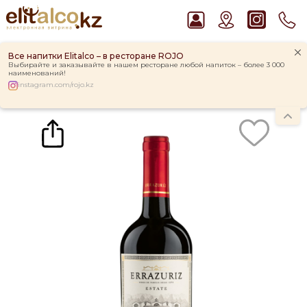
Все напитки Elitalco – в ресторане ROJO
Выбирайте и заказывайте в нашем ресторане любой напиток – более 3 000
наименований!
instagram.com/rojo.kz
Главная
Каталог
Вино
Вино Errazuriz Estate Reserva Cabernet Sauvignon 13,5% (0,75L)
Рекомендуем
Водка Smirnoff Red Vodka 37,5%
Виски Talisker 10 YO Malt 45,8% in Box
Ром Captain Morgan White 37,5%
Джин Gordon`s London Dry Gin 37,5%
Пиво Guinness Draught 4,2% Can