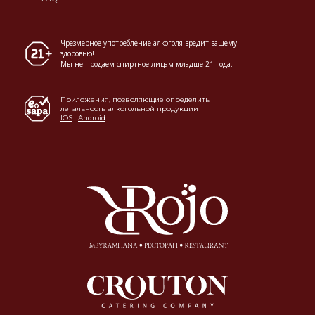
Чрезмерное употребление алкоголя вредит вашему
здоровью!
Мы не продаем спиртное лицам младше 21 года.
Приложения, позволяющие определить
легальность алкогольной продукции
IOS
.
Android