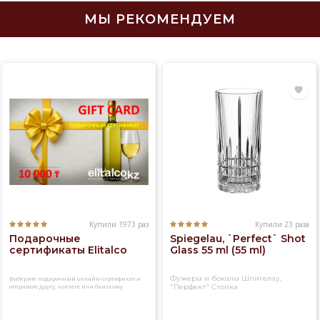
МЫ РЕКОМЕНДУЕМ
Купили 1973 раз
Купили 23 раза
Подарочные
Spiegelau, `Perfect` Shot
сертификаты Elitalco
Glass 55 ml (55 ml)
Фужеры и бокалы Шпигелау,
Выберите подарочный онлайн-сертификат и
отправьте другу, коллеге или близкому
"Перфект" Стопка
человеку