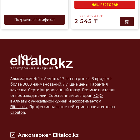
НАШ РЕСТОРАН
Elite Club: 2 418
₸
Подарить сертификат
2 545
₸
Алкомаркет № 1 в Алматы. 17 лет на рынке. В продаже
более 3000 наименований. Лучшие цены. Гарантия
качества. Сертифицированный товар. Прямые поставки
от производителей. Собственный ресторан
ROJO
в Алматы с уникальной кухней и ассортиментом
Elitalco.kz
.
Профессиональное кейтеринговое агентство
Crouton
.
Алкомаркет Elitalco.kz