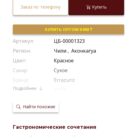
Заказ по телефону
Купить
КУПИТЬ ОПТОМ 9 000 ₸
Артикул:
ЦБ-00001323
Регион:
Чили
,
Аконкагуа
Цвет:
Красное
Сахар:
Сухое
Бренд:
Errazuriz
Подробнее
Крепость:
13,5%
Производитель:
Errazuriz
Найти похожие
Виноград:
Каберне Совиньон
Потенциал
Рекомендуется Пить Молодым
хранения:
Гастрономические сочетания
Температура
18-20°С
сервировки: