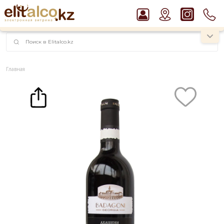
наименований!
instagram.com/rojo.kz
Главная
Каталог
Вино
Вино Badagoni Ахашени 11% (0,75L)
Рекомендуем
Джин Gordon`s London Dry Gin 37,5%
Пиво Guinness Draught 4,2% Can
Ром Captain Morgan White 37,5%
Виски Talisker 10 YO Malt 45,8% in Box
Водка Smirnoff Red Vodka 37,5%