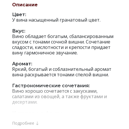
Описание
Цвет:
У вина насыщенный гранатовый цвет.
Вкус:
Вино обладает богатым, сбалансированным
вкусом с тонами сочной вишни. Сочетание
сладости, кислотности и крепости придает
вину гармоничное звучание.
Аромат:
Яркий, богатый и соблазнительный аромат
вина раскрывается тонами спелой вишни.
Гастрономические сочетания:
Вино хорошо сочетается с закусками,
салатами из овощей, а также фруктами и
десертами.
Интересные факты:
Badagoni, Akhasheni — красное полусладкое
Подробнее
вино, виноград сорта Саперави для которого