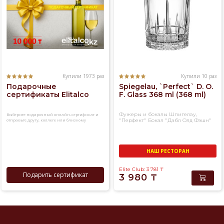
Купили 1973 раз
Купили 10 раз
Подарочные
Spiegelau, `Perfect` D. O.
сертификаты Elitalco
F. Glass 368 ml (368 ml)
Фужеры и бокалы Шпигелау,
Выберите подарочный онлайн-сертификат и
отправьте другу, коллеге или близкому
"Перфект" Бокал "Дабл Олд Фэшн"
человеку
НАШ РЕСТОРАН
Elite Club: 3 781
₸
Подарить сертификат
3 980
₸