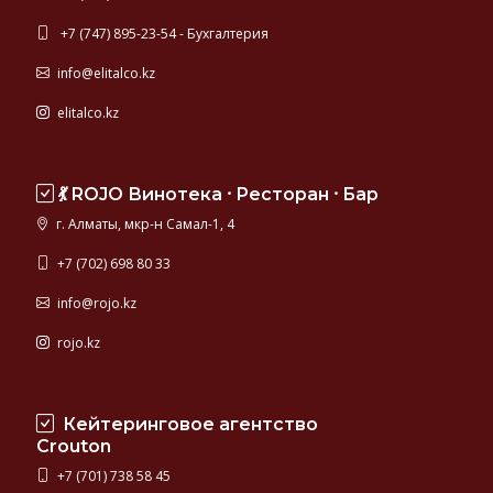
+7 (747) 895-23-54 - Бухгалтерия
info@elitalco.kz
elitalco.kz
💃 ROJO Винотека ⸱ Ресторан ⸱ Бар
г. Алматы, мкр-н Самал-1, 4
+7 (702) 698 80 33
info@rojo.kz
rojo.kz
Кейтеринговое агентство
Crouton
+7 (701) 738 58 45