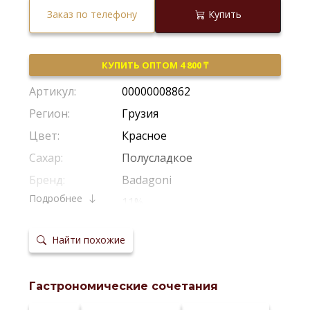
Заказ по телефону
Купить
КУПИТЬ ОПТОМ 4 800 ₸
Артикул:
00000008862
Регион:
Грузия
Цвет:
Красное
Сахар:
Полусладкое
Бренд:
Badagoni
Подробнее
Крепость:
11%
Производитель:
Badagoni
Найти похожие
Виноград:
Саперави
Потенциал
Рекомендуется Пить Молодым
хранения:
Гастрономические сочетания
Температура
12-14°C
сервировки: