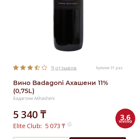
9 отзывов
Купили 31 раз
Вино Badagoni Ахашени 11%
(0,75L)
Бадагони Akhasheni
5 340 ₸
3.6
Elite Club:
5 073
₸