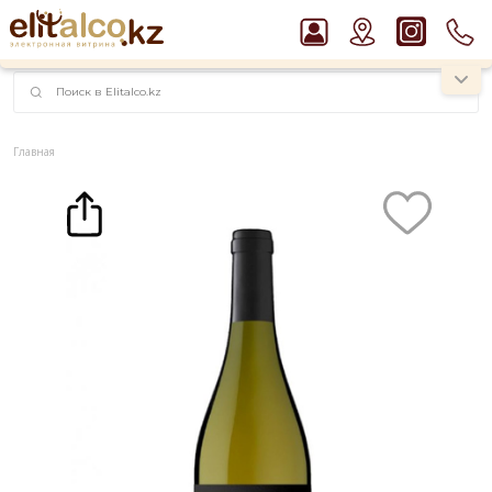
наименований!
instagram.com/rojo.kz
Главная
Каталог
Вино Zorzettig Pinot Grigio, Friuli Colli Orientali DOC 12,5% (0,75L)
Рекомендуем
Ром Captain Morgan White 37,5%
Джин Gordon`s London Dry Gin 37,5%
Пиво Guinness Draught 4,2% Can
Водка Smirnoff Red Vodka 37,5%
Виски Talisker 10 YO Malt 45,8% in Box