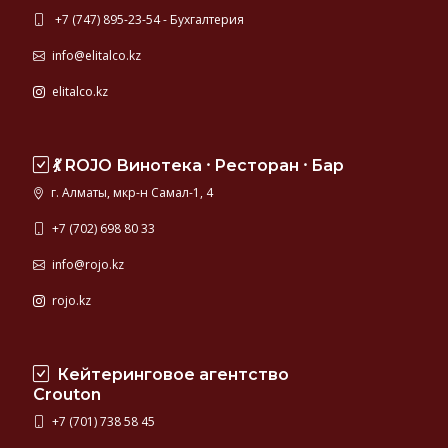
+7 (747) 895-23-54 - Бухгалтерия
info@elitalco.kz
elitalco.kz
💃 ROJO Винотека ⸱ Ресторан ⸱ Бар
г. Алматы, мкр-н Самал-1, 4
+7 (702) 698 80 33
info@rojo.kz
rojo.kz
Кейтеринговое агентство
Crouton
+7 (701) 738 58 45