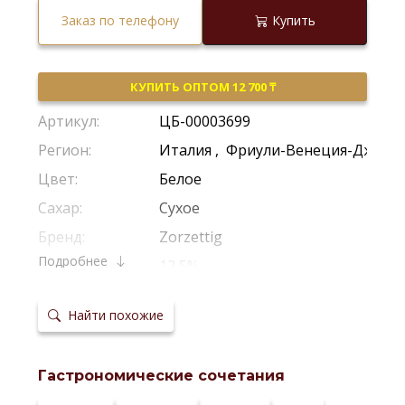
Заказ по телефону
Купить
КУПИТЬ ОПТОМ 12 700 ₸
Артикул:
ЦБ-00003699
Регион:
Италия
,
Фриули-Венеция-Джули
Цвет:
Белое
Сахар:
Сухое
Бренд:
Zorzettig
Подробнее
Крепость:
12,5%
Производитель:
Zorzettig
Найти похожие
Виноград:
Пино Гриджио
Потенциал
4-5 Лет
хранения:
Гастрономические сочетания
Температура
10-12 *С
сервировки: