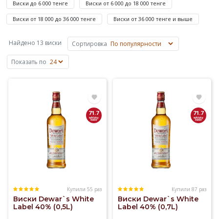
Виски до 6 000 тенге
Виски от 6 000 до 18 000 тенге
до
4
Виски от 18 000 до 36 000 тенге
Виски от 36 000 тенге и выше
675
480
Найдено 13 виски
Сортировка
₸
Показать по
—
.
Купили
Купажированный
Виски
71.7
71.7
Dewar`s
на
Elitalco.kz
уже
более
100
Купили 55 раз
Купили 87 раз
раз.
Виски Dewar`s White
Виски Dewar`s White
Доставка
Label 40% (0,5L)
Label 40% (0,7L)
виски