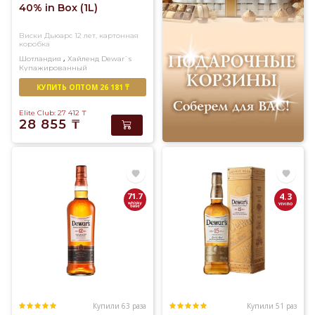
40% in Box (1L)
Виски Дьюарс 12 лет, картонная
коробка
,
Шотландия
Хайленд
Dewar`s
Купажированный
КУПИТЬ ОПТОМ 26 181 ₸
Elite Club: 27 412
₸
28 855
₸
71.7
4.3
Купили 63 раза
Купили 51 раз