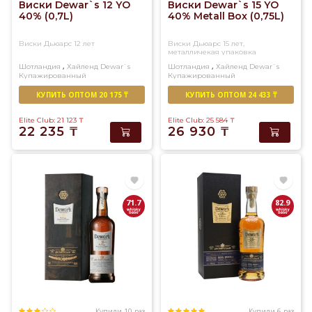
Виски Dewar`s 12 YO
Виски Dewar`s 15 YO
40% (0,7L)
40% Metall Box (0,75L)
Виски Дьюарс 12 лет
Виски Дьюарс 15 лет,
металличекая упаковка
,
,
Шотландия
Хайленд
Dewar`s
Шотландия
Хайленд
Dewar`s
Купажированный
Купажированный
КУПИТЬ ОПТОМ 20 175 ₸
КУПИТЬ ОПТОМ 24 433 ₸
Elite Club: 21 123
₸
Elite Club: 25 584
₸
22 235
₸
26 930
₸
71.7
82.9
Купили 10 раз
Купили 6 раз