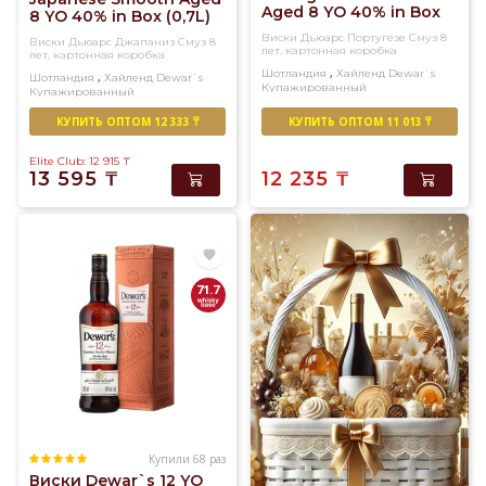
Aged 8 YO 40% in Box
8 YO 40% in Box (0,7L)
(0,7L)
Виски Дьюарс Португезе Смуз 8
Виски Дьюарс Джапаниз Смуз 8
лет, картонная коробка
лет, картонная коробка
,
Шотландия
Хайленд
Dewar`s
,
Шотландия
Хайленд
Dewar`s
Купажированный
Купажированный
КУПИТЬ ОПТОМ 12 333 ₸
КУПИТЬ ОПТОМ 11 013 ₸
Elite Club: 12 915
₸
13 595
₸
12 235
₸
71.7
Купили 68 раз
Виски Dewar`s 12 YO