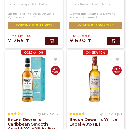
в
Виски Дьюарс Вайт Лэйбл
Виски Дьюарс Вайт Лэйбл
Алматы
,
,
Шотландия
Хайленд
Dewar`s
Шотландия
Хайленд
Dewar`s
Купажированный
Купажированный
в
течение
КУПИТЬ ОПТОМ 6 592 ₸
КУПИТЬ ОПТОМ 8 735 ₸
3-
Elite Club: 6 902
₸
Elite Club: 9 149
₸
х
7 265
₸
9 630
₸
часов.
СКИДКА 10%
СКИДКА 10%
4.1
71.7
Купили 335 раз
Купили 211 раз
Виски Dewar`s
Виски Dewar`s White
Caribbean Smooth
Label 40% (1L)
Aged 8 YO 40% in Box