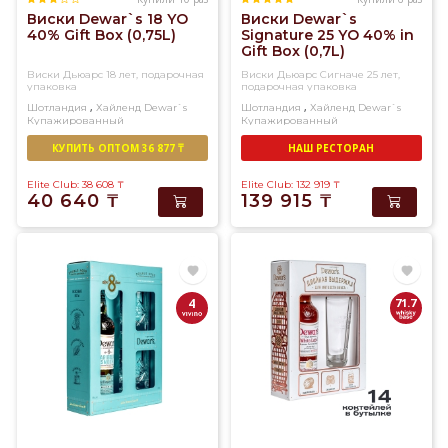
Виски Dewar`s 18 YO
Виски Dewar`s
40% Gift Box (0,75L)
Signature 25 YO 40% in
Gift Box (0,7L)
Виски Дьюарс 18 лет, подарочная
Виски Дьюарс Сигначе 25 лет,
упаковка
подарочная упаковка
,
,
Шотландия
Хайленд
Dewar`s
Шотландия
Хайленд
Dewar`s
Купажированный
Купажированный
КУПИТЬ ОПТОМ 36 877 ₸
НАШ РЕСТОРАН
Elite Club: 38 608
₸
Elite Club: 132 919
₸
40 640
₸
139 915
₸
4
71.7