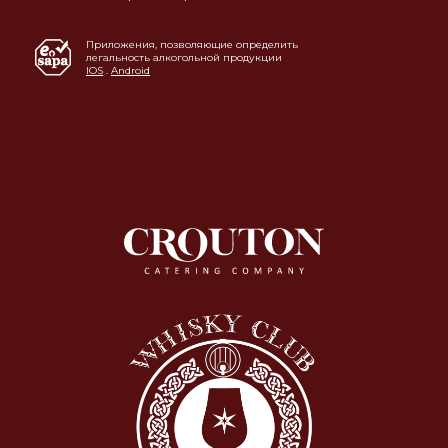
Приложения, позволяющие определить
легальность алкогольной продукции
IOS
.
Android