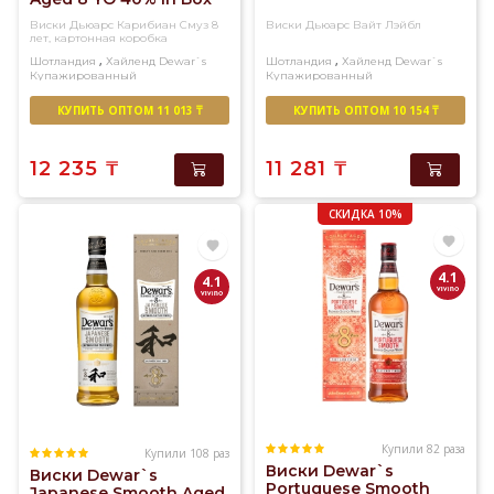
(0,7L)
Виски Дьюарс Карибиан Смуз 8
Виски Дьюарс Вайт Лэйбл
лет, картонная коробка
,
,
Шотландия
Хайленд
Dewar`s
Шотландия
Хайленд
Dewar`s
Купажированный
Купажированный
КУПИТЬ ОПТОМ 11 013 ₸
КУПИТЬ ОПТОМ 10 154 ₸
12 235
₸
11 281
₸
СКИДКА 10%
4.1
4.1
Купили 82 раза
Купили 108 раз
Виски Dewar`s
Виски Dewar`s
Portuguese Smooth
Japanese Smooth Aged