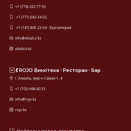
+7 (778) 322-77-55
+7 (777) 042-34-52
+7 (747) 895-23-54 - Бухгалтерия
info@elitalco.kz
elitalco.kz
💃 ROJO Винотека ⸱ Ресторан ⸱ Бар
г. Алматы, мкр-н Самал-1, 4
+7 (702) 698 80 33
info@rojo.kz
rojo.kz