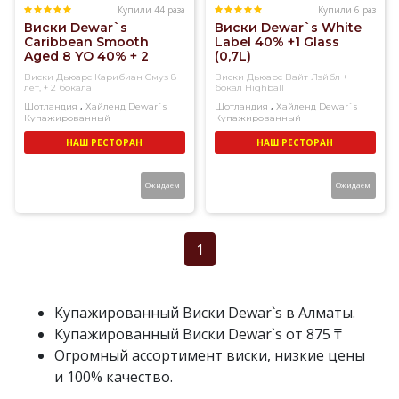
Купили 44 раза
Купили 6 раз
Виски Dewar`s
Виски Dewar`s White
Caribbean Smooth
Label 40% +1 Glass
Aged 8 YO 40% + 2
(0,7L)
Glass (0,7L)
Виски Дьюарс Карибиан Смуз 8
Виски Дьюарс Вайт Лэйбл +
лет, + 2 бокала
бокал Highball
,
,
Шотландия
Хайленд
Dewar`s
Шотландия
Хайленд
Dewar`s
Купажированный
Купажированный
НАШ РЕСТОРАН
НАШ РЕСТОРАН
Ожидаем
Ожидаем
1
Купажированный Виски Dewar`s в Алматы.
Купажированный Виски Dewar`s от 875 ₸
Огромный ассортимент виски, низкие цены
и 100% качество.