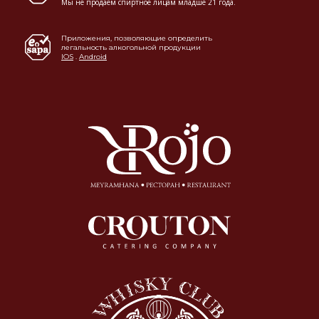
Мы не продаем спиртное лицам младше 21 года.
Приложения, позволяющие определить
легальность алкогольной продукции
IOS
.
Android