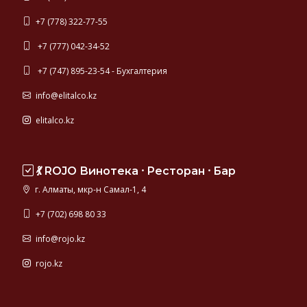
+7 (778) 322-77-55
+7 (777) 042-34-52
+7 (747) 895-23-54 - Бухгалтерия
info@elitalco.kz
elitalco.kz
💃 ROJO Винотека ⸱ Ресторан ⸱ Бар
г. Алматы, мкр-н Самал-1, 4
+7 (702) 698 80 33
info@rojo.kz
rojo.kz