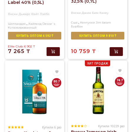
32,5% (0,7L)
Label 40% (0,5L)
Виски Джим Бим Ханеу
Виски Дьюарс Вайт Лэйбл
,
Сша
Кентукки
Jim beam
,
Шотландия
Хайленд
Dewar`s
Бурбон
Купажированный
КУПИТЬ ОПТОМ 6 592 ₸
КУПИТЬ ОПТОМ 9 810 ₸
Elite Club: 6 902
₸
7 265
₸
10 759
₸
ХИТ ПРОДАЖ
74.7
80.7
Купили 10229 раз
Купили 6 раз