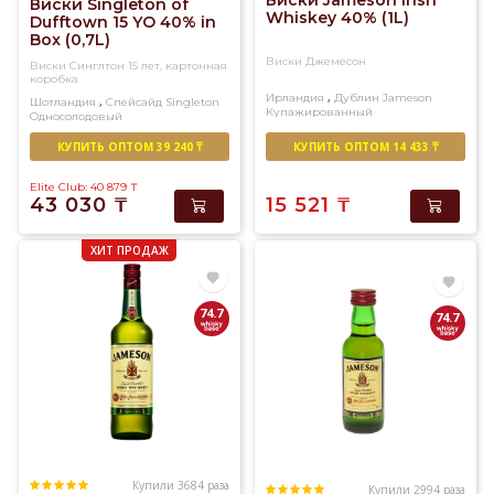
Виски Jameson Irish
Виски Singleton of
Whiskey 40% (1L)
Dufftown 15 YO 40% in
Box (0,7L)
Виски Джемесон
Виски Синглтон 15 лет, картонная
коробка
,
Ирландия
Дублин
Jameson
,
Шотландия
Спейсайд
Singleton
Купажированный
Односолодовый
КУПИТЬ ОПТОМ 39 240 ₸
КУПИТЬ ОПТОМ 14 433 ₸
Elite Club: 40 879
₸
43 030
₸
15 521
₸
ХИТ ПРОДАЖ
74.7
74.7
Купили 3684 раза
Купили 2994 раза