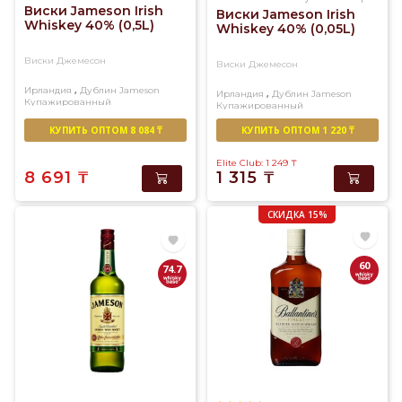
Виски Jameson Irish
Виски Jameson Irish
Whiskey 40% (0,5L)
Whiskey 40% (0,05L)
Виски Джемесон
Виски Джемесон
,
Ирландия
Дублин
Jameson
,
Ирландия
Дублин
Jameson
Купажированный
Купажированный
КУПИТЬ ОПТОМ 8 084 ₸
КУПИТЬ ОПТОМ 1 220 ₸
Elite Club: 1 249
₸
8 691
₸
1 315
₸
СКИДКА 15%
60
74.7