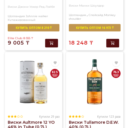
Виски Манки Шоулдер
Виски Джони Уокер Ред Лэйбл
,
Шотландия
Спейсайд
Monkey
Шотландия
Johnnie walker
shoulder
Купажированный
Купажированный солод
КУПИТЬ ОПТОМ 8 210 ₸
КУПИТЬ ОПТОМ 16 973 ₸
Elite Club: 8 555
₸
9 005
₸
18 248
₸
82.5
76.3
Купили 29 раз
Купили 123 раза
Виски Aultmore 12 YO
Виски Tullamore D.E.W.
46% in Tube (0,7L)
40% (0,7L)