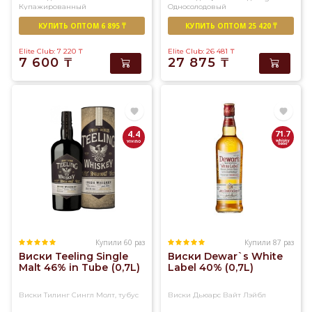
Купажированный
Односолодовый
У
нас
КУПИТЬ ОПТОМ 6 895 ₸
КУПИТЬ ОПТОМ 25 420 ₸
вы
Elite Club: 7 220
₸
Elite Club: 26 481
₸
найдете
7 600
₸
27 875
₸
огромный
ассортимент
солодового
и
купажированного
4.4
71.7
виски
превосходного
качества
Купили 60 раз
Купили 87 раз
Виски Teeling Single
Виски Dewar`s White
Malt 46% in Tubе (0,7L)
Label 40% (0,7L)
Виски Тилинг Сингл Молт, тубус
Виски Дьюарс Вайт Лэйбл