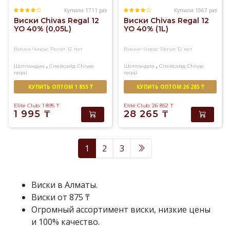
Купили 1711 раз
Купили 1567 раз
Виски Chivas Regal 12
Виски Chivas Regal 12
YO 40% (0,05L)
YO 40% (1L)
Виски Чивас Регал 12 лет
Виски Чивас Регал 12 лет
,
,
Шотландия
Спейсайд
Chivas
Шотландия
Спейсайд
Chivas
regal
regal
Купажированный
Купажированный
КУПИТЬ ОПТОМ 1 855 ₸
КУПИТЬ ОПТОМ 26 285 ₸
Elite Club: 1 895
₸
Elite Club: 26 852
₸
1 995
₸
28 265
₸
1
2
3
Виски в Алматы.
Виски от 875 ₸
Огромный ассортимент виски, низкие цены
и 100% качество.