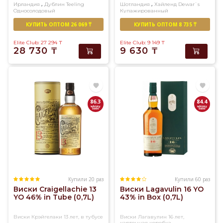
,
,
Ирландия
Дублин
Teeling
Шотландия
Хайленд
Dewar`s
Односолодовый
Купажированный
КУПИТЬ ОПТОМ 26 069 ₸
КУПИТЬ ОПТОМ 8 735 ₸
Elite Club: 27 294
₸
Elite Club: 9 149
₸
28 730
₸
9 630
₸
86.3
84.4
Купили 20 раз
Купили 60 раз
Виски Craigellachie 13
Виски Lagavulin 16 YO
YO 46% in Tube (0,7L)
43% in Box (0,7L)
Виски Крэйгелаки 13 лет, в тубусе
Виски Лагавулин 16 лет,
картонная коробка