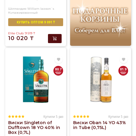
Шотландия
William lawson`s
Купажированный
КУПИТЬ ОПТОМ 9 091 ₸
Elite Club: 9 519
₸
10 020
₸
80.7
81.9
Купили 5 раз
Купили 5 раз
Виски Singleton of
Виски Oban 14 YO 43%
Dufftown 18 YO 40% in
in Tube (0,75L)
Box (0,7L)