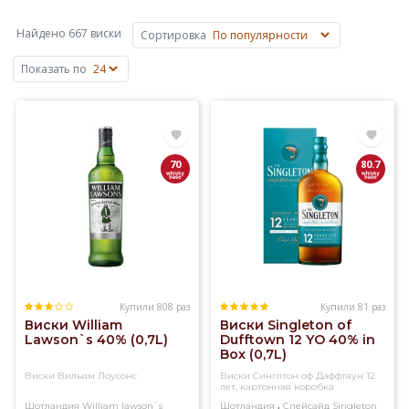
сусла
на
Найдено 667 виски
Сортировка
основе
ячменя,
Показать по
пшеницы,
ржи
или
кукурузы.
Основные
70
80.7
объемы
виски
производят
в
Шотландии,
Ирландии,
США
и
Купили 808 раз
Купили 81 раз
Виски William
Виски Singleton of
Канаде,
Lawson`s 40% (0,7L)
Dufftown 12 YO 40% in
известен
Box (0,7L)
также
Виски Вильям Лоусонс
Виски Синглтон оф Даффтаун 12
японский
лет, картонная коробка
виски.
,
Шотландия
William lawson`s
Шотландия
Спейсайд
Singleton