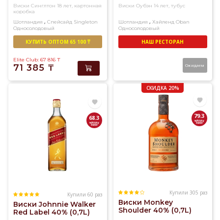
Виски Синглтон 18 лет, картонная
Виски Оубэн 14 лет, тубус
коробка
,
,
Шотландия
Спейсайд
Singleton
Шотландия
Хайленд
Oban
Односолодовый
Односолодовый
КУПИТЬ ОПТОМ 65 100 ₸
НАШ РЕСТОРАН
Elite Club: 67 816
₸
71 385
₸
Ожидаем
СКИДКА 20%
79.3
68.3
Купили 305 раз
Купили 60 раз
Виски Monkey
Виски Johnnie Walker
Shoulder 40% (0,7L)
Red Label 40% (0,7L)