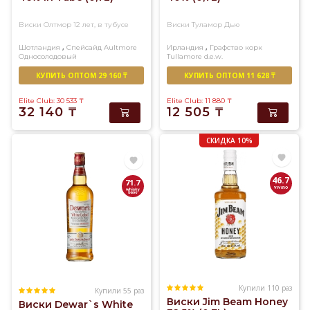
Виски Олтмор 12 лет, в тубусе
Виски Туламор Дью
,
,
Шотландия
Спейсайд
Aultmore
Ирландия
Графство корк
Односолодовый
Tullamore d.e.w.
Купажированный
КУПИТЬ ОПТОМ 29 160 ₸
КУПИТЬ ОПТОМ 11 628 ₸
Elite Club: 30 533
₸
Elite Club: 11 880
₸
32 140
₸
12 505
₸
СКИДКА 10%
46.7
71.7
Купили 110 раз
Купили 55 раз
Виски Jim Beam Honey
Виски Dewar`s White