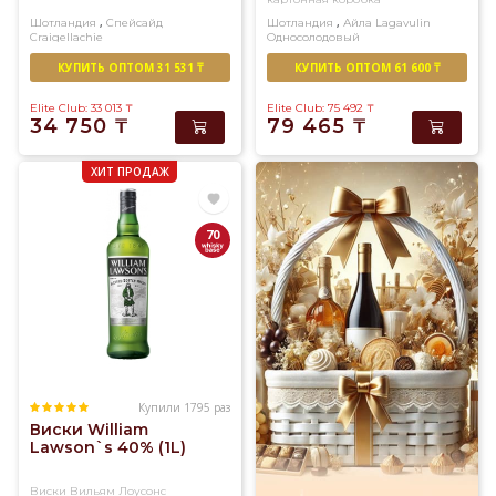
,
,
Шотландия
Спейсайд
Шотландия
Айла
Lagavulin
Craigellachie
Односолодовый
Односолодовый
КУПИТЬ ОПТОМ 31 531 ₸
КУПИТЬ ОПТОМ 61 600 ₸
Elite Club: 33 013
₸
Elite Club: 75 492
₸
34 750
₸
79 465
₸
ХИТ ПРОДАЖ
70
Купили 1795 раз
Виски William
Lawson`s 40% (1L)
Виски Вильям Лоусонс