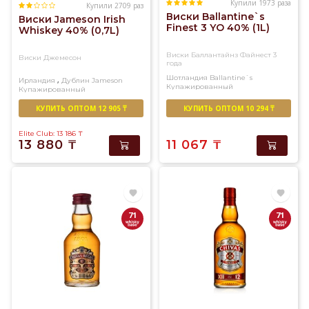
Купили 1973 раза
Купили 2709 раз
Виски Ballantine`s
Виски Jameson Irish
Finest 3 YO 40% (1L)
Whiskey 40% (0,7L)
Виски Баллантайнз Файнест 3
Виски Джемесон
года
Шотландия
Ballantine`s
,
Ирландия
Дублин
Jameson
Купажированный
Купажированный
КУПИТЬ ОПТОМ 12 905 ₸
КУПИТЬ ОПТОМ 10 294 ₸
Elite Club: 13 186
₸
13 880
₸
11 067
₸
71
71