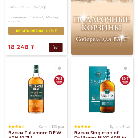
Виски Манки Шоулдер
,
Шотландия
Спейсайд
Monkey
shoulder
Купажированный солод
КУПИТЬ ОПТОМ 16 973 ₸
18 248
₸
76.3
80.7
Купили 123 раза
Купили 6 раз
Виски Tullamore D.E.W.
Виски Singleton of
40% (0,7L)
Dufftown 15 YO 40% in