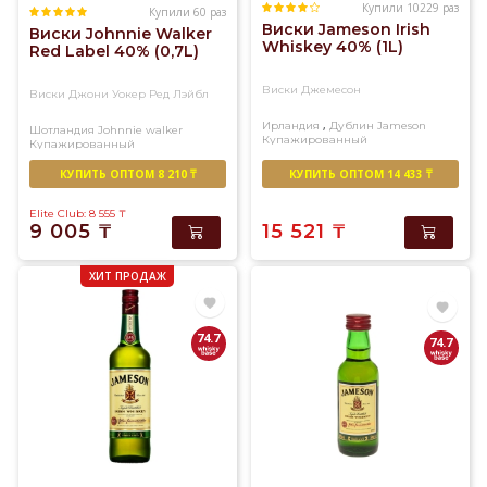
Купили 10229 раз
Купили 60 раз
Виски Jameson Irish
Виски Johnnie Walker
Whiskey 40% (1L)
Red Label 40% (0,7L)
Виски Джемесон
Виски Джони Уокер Ред Лэйбл
,
Ирландия
Дублин
Jameson
Шотландия
Johnnie walker
Купажированный
Купажированный
КУПИТЬ ОПТОМ 8 210 ₸
КУПИТЬ ОПТОМ 14 433 ₸
Elite Club: 8 555
₸
9 005
₸
15 521
₸
ХИТ ПРОДАЖ
74.7
74.7