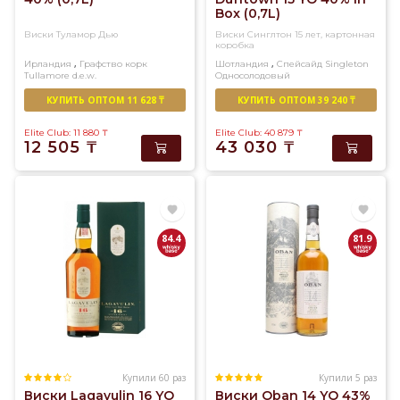
Box (0,7L)
Виски Туламор Дью
Виски Синглтон 15 лет, картонная
коробка
,
,
Ирландия
Графство корк
Шотландия
Спейсайд
Singleton
Tullamore d.e.w.
Односолодовый
Купажированный
КУПИТЬ ОПТОМ 11 628 ₸
КУПИТЬ ОПТОМ 39 240 ₸
Elite Club: 11 880
₸
Elite Club: 40 879
₸
12 505
₸
43 030
₸
84.4
81.9
Купили 60 раз
Купили 5 раз
Виски Lagavulin 16 YO
Виски Oban 14 YO 43%