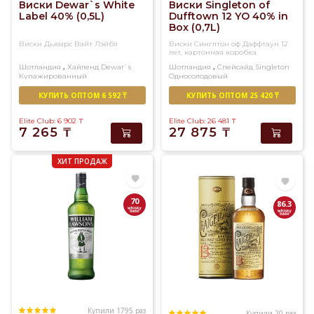
Виски Dewar`s White
Виски Singleton of
Label 40% (0,5L)
Dufftown 12 YO 40% in
Box (0,7L)
Виски Дьюарс Вайт Лэйбл
Виски Синглтон оф Даффтаун 12
лет, картонная коробка
,
,
Шотландия
Хайленд
Dewar`s
Шотландия
Спейсайд
Singleton
Купажированный
Односолодовый
КУПИТЬ ОПТОМ 6 592 ₸
КУПИТЬ ОПТОМ 25 420 ₸
Elite Club: 6 902
₸
Elite Club: 26 481
₸
7 265
₸
27 875
₸
ХИТ ПРОДАЖ
70
86.3
Купили 1795 раз
Купили 20 раз