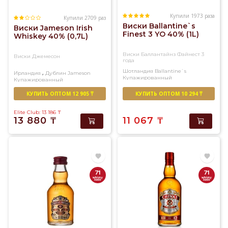
Купили 1973 раза
Купили 2709 раз
Виски Ballantine`s
Виски Jameson Irish
Finest 3 YO 40% (1L)
Whiskey 40% (0,7L)
Виски Баллантайнз Файнест 3
Виски Джемесон
года
Шотландия
Ballantine`s
,
Ирландия
Дублин
Jameson
Купажированный
Купажированный
КУПИТЬ ОПТОМ 12 905 ₸
КУПИТЬ ОПТОМ 10 294 ₸
Elite Club: 13 186
₸
13 880
₸
11 067
₸
71
71