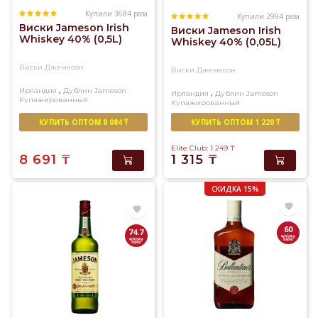
Купили 3684 раза
Купили 2994 раза
Виски Jameson Irish
Виски Jameson Irish
Whiskey 40% (0,5L)
Whiskey 40% (0,05L)
Виски Джемесон
Виски Джемесон
,
Ирландия
Дублин
Jameson
,
Ирландия
Дублин
Jameson
Купажированный
Купажированный
КУПИТЬ ОПТОМ 8 084 ₸
КУПИТЬ ОПТОМ 1 220 ₸
Elite Club: 1 249
₸
8 691
₸
1 315
₸
СКИДКА 15%
60
74.7