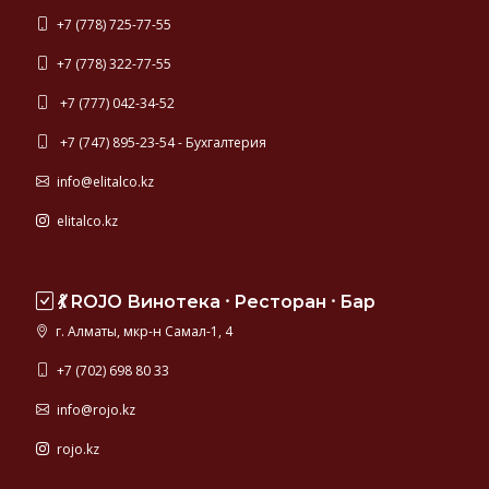
+7 (778) 725-77-55
+7 (778) 322-77-55
+7 (777) 042-34-52
+7 (747) 895-23-54 - Бухгалтерия
info@elitalco.kz
elitalco.kz
💃 ROJO Винотека ⸱ Ресторан ⸱ Бар
г. Алматы, мкр-н Самал-1, 4
+7 (702) 698 80 33
info@rojo.kz
rojo.kz