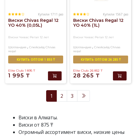
Купили 1711 раз
Купили 1567 раз
Виски Chivas Regal 12
Виски Chivas Regal 12
YO 40% (0,05L)
YO 40% (1L)
Виски Чивас Регал 12 лет
Виски Чивас Регал 12 лет
,
,
Шотландия
Спейсайд
Chivas
Шотландия
Спейсайд
Chivas
regal
regal
Купажированный
Купажированный
КУПИТЬ ОПТОМ 1 855 ₸
КУПИТЬ ОПТОМ 26 285 ₸
Elite Club: 1 895
₸
Elite Club: 26 852
₸
1 995
₸
28 265
₸
1
2
3
Виски в Алматы.
Виски от 875 ₸
Огромный ассортимент виски, низкие цены