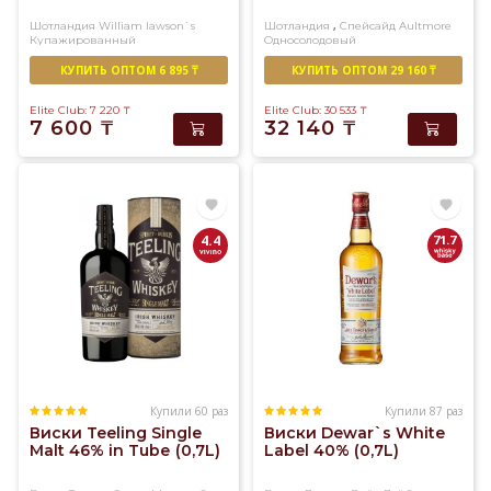
виски.
,
Шотландия
William lawson`s
Шотландия
Спейсайд
Aultmore
Купажированный
Односолодовый
У
нас
КУПИТЬ ОПТОМ 6 895 ₸
КУПИТЬ ОПТОМ 29 160 ₸
вы
Elite Club: 7 220
₸
Elite Club: 30 533
₸
найдете
7 600
₸
32 140
₸
огромный
ассортимент
солодового
и
купажированного
4.4
71.7
виски
превосходного
качества
Купили 60 раз
Купили 87 раз
Виски Teeling Single
Виски Dewar`s White
Malt 46% in Tubе (0,7L)
Label 40% (0,7L)