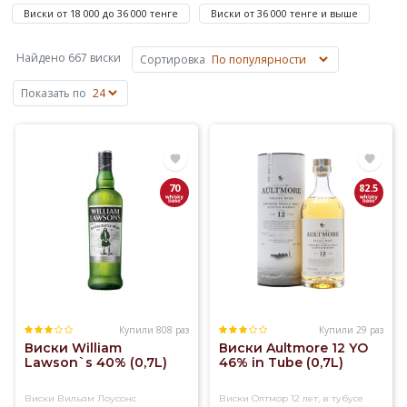
зернового
Виски от 18 000 до 36 000 тенге
Виски от 36 000 тенге и выше
сусла
на
Найдено 667 виски
Сортировка
основе
ячменя,
Показать по
пшеницы,
ржи
или
кукурузы.
Основные
70
82.5
объемы
виски
производят
в
Шотландии,
Ирландии,
США
и
Купили 808 раз
Купили 29 раз
Виски William
Виски Aultmore 12 YO
Канаде,
Lawson`s 40% (0,7L)
46% in Tube (0,7L)
известен
также
Виски Вильям Лоусонс
Виски Олтмор 12 лет, в тубусе
японский