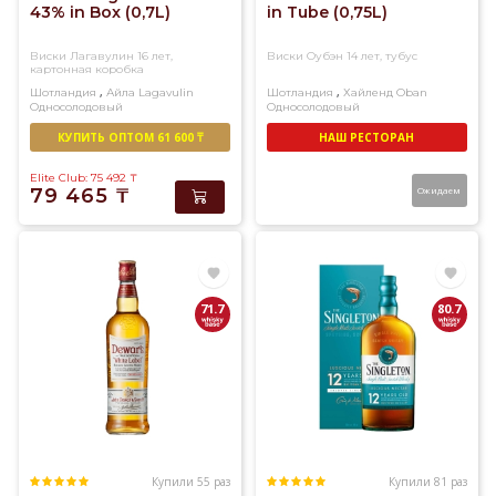
43% in Box (0,7L)
in Tube (0,75L)
Виски Лагавулин 16 лет,
Виски Оубэн 14 лет, тубус
картонная коробка
,
,
Шотландия
Айла
Lagavulin
Шотландия
Хайленд
Oban
Односолодовый
Односолодовый
КУПИТЬ ОПТОМ 61 600 ₸
НАШ РЕСТОРАН
Elite Club: 75 492
₸
79 465
₸
Ожидаем
71.7
80.7
Купили 55 раз
Купили 81 раз