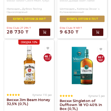
Виски Тилинг Сингл Молт, тубус
Виски Дьюарс Вайт Лэйбл
,
,
Ирландия
Дублин
Teeling
Шотландия
Хайленд
Dewar`s
Односолодовый
Купажированный
КУПИТЬ ОПТОМ 26 069 ₸
КУПИТЬ ОПТОМ 8 735 ₸
Elite Club: 27 294
₸
Elite Club: 9 149
₸
28 730
₸
9 630
₸
СКИДКА 10%
46.7
80.7
Купили 110 раз
Купили 5 раз
Виски Jim Beam Honey
Виски Singleton of
32,5% (0,7L)
Dufftown 18 YO 40% in
Box (0,7L)