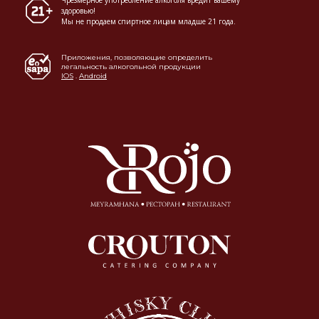
здоровью!
Мы не продаем спиртное лицам младше 21 года.
Приложения, позволяющие определить
легальность алкогольной продукции
IOS
.
Android