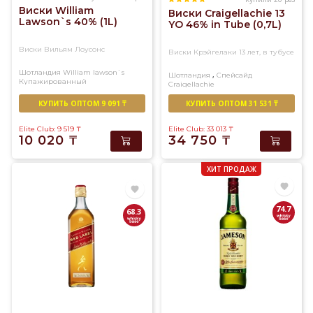
Виски William
Виски Craigellachie 13
Lawson`s 40% (1L)
YO 46% in Tube (0,7L)
Виски Вильям Лоусонс
Виски Крэйгелаки 13 лет, в тубусе
Шотландия
William lawson`s
,
Шотландия
Спейсайд
Купажированный
Craigellachie
Односолодовый
КУПИТЬ ОПТОМ 9 091 ₸
КУПИТЬ ОПТОМ 31 531 ₸
Elite Club: 9 519
₸
Elite Club: 33 013
₸
10 020
₸
34 750
₸
ХИТ ПРОДАЖ
74.7
68.3