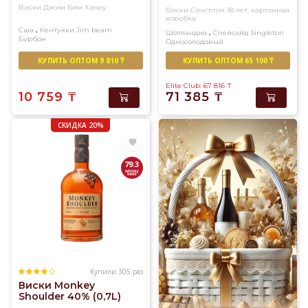
Виски Джим Бим Ханеу
Виски Синглтон 18 лет, картонная
коробка
,
Сша
Кентукки
Jim beam
,
Шотландия
Спейсайд
Singleton
Бурбон
Односолодовый
КУПИТЬ ОПТОМ 9 810 ₸
КУПИТЬ ОПТОМ 65 100 ₸
Elite Club: 67 816
₸
10 759
₸
71 385
₸
СКИДКА 20%
79.3
Купили 305 раз
Виски Monkey
Shoulder 40% (0,7L)