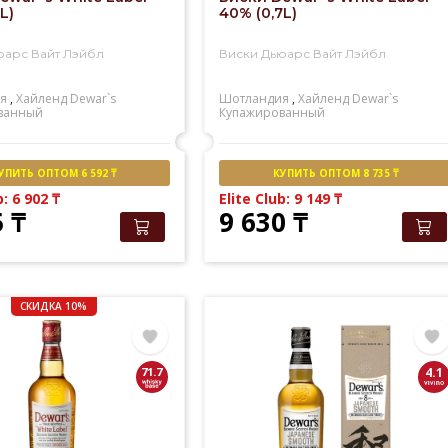
L)
40% (0,7L)
юарс Вайт Лэйбл
Виски Дьюарс Вайт Лэйбл
я
,
Хайленд
Dewar`s
Шотландия
,
Хайленд
Dewar`s
ванный
Купажированный
УПИТЬ ОПТОМ 6 592 ₸
КУПИТЬ ОПТОМ 8 735 ₸
b: 6 902
₸
Elite Club: 9 149
₸
5
₸
9 630
₸
СКИДКА 10%
71.7
4.1