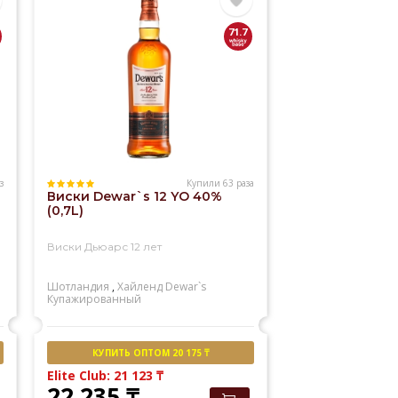
71.7
з
Купили 63 раза
Виски Dewar`s 12 YO 40%
(0,7L)
Виски Дьюарс 12 лет
Шотландия
,
Хайленд
Dewar`s
Купажированный
КУПИТЬ ОПТОМ 20 175 ₸
Elite Club: 21 123
₸
22 235
₸