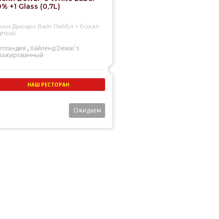
% +1 Glass (0,7L)
ски Дьюарс Вайт Лэйбл + бокал
ghball
тландия
,
Хайленд
Dewar`s
пажированный
НАШ РЕСТОРАН
Ожидаем