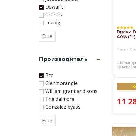
Dewar`s
Grant`s
Ledaig
Виски D
Еще
40% (1L)
Виски Дь
Производитель
Шотланди
Купажиро
Все
Glenmorangie
К
William grant and sons
The dalmore
11 2
Gonzalez byass
Еще