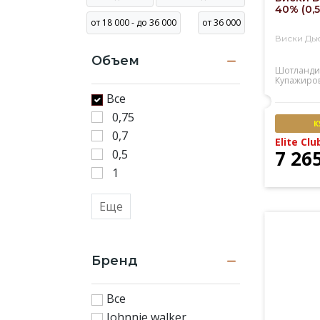
40% (0,5
Доставка
от 18 000 - до 36 000
от 36 000
виски
Виски Дь
в
Объем
Алматы
Шотланди
в
Купажиро
течение
Все
3-
0,75
К
х
0,7
Elite Clu
часов.
7 26
0,5
1
Еще
Бренд
Все
Johnnie walker