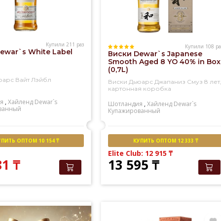
Купили 211 раз
Купили 108 ра
ewar`s White Label
Виски Dewar`s Japanese
Smooth Aged 8 YO 40% in Box
(0,7L)
юарс Вайт Лэйбл
Виски Дьюарс Джапаниз Смуз 8 лет
картонная коробка
я
,
Хайленд
Dewar`s
Шотландия
,
Хайленд
Dewar`s
ванный
Купажированный
УПИТЬ ОПТОМ 10 154 ₸
КУПИТЬ ОПТОМ 12 333 ₸
Elite Club: 12 915
₸
81
₸
13 595
₸