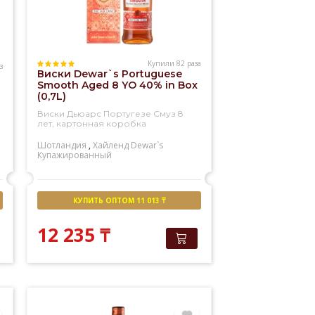
Купили 82 раза
з
Виски Dewar`s Portuguese
Smooth Aged 8 YO 40% in Box
(0,7L)
Виски Дьюарс Португезе Смуз 8
,
лет, картонная коробка
Шотландия
,
Хайленд
Dewar`s
Купажированный
КУПИТЬ ОПТОМ 11 013 ₸
12 235
₸