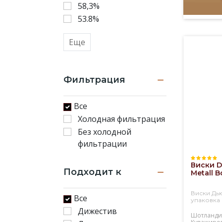
58,3%
53.8%
Еще
Фильтрация
Все
Холодная фильтрация
Без холодной
фильтрации
Виски D
Подходит к
Metall B
Виски Дью
Все
упаковка
Дижестив
Шотланди