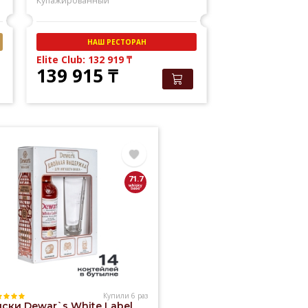
Купажированный
НАШ РЕСТОРАН
Elite Club: 132 919
₸
139 915
₸
71.7
Купили 6 раз
ски Dewar`s White Label