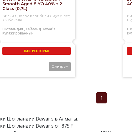
Smooth Aged 8 YO 40% + 2
40
Glass (0,7L)
Виски Дьюарс Карибиан Смуз 8 лет,
Ви
+ 2 бокала
Hi
Шотландия
,
Хайленд
Dewar`s
Шо
Купажированный
Ку
НАШ РЕСТОРАН
Ожидаем
1
ки Шотландии Dewar`s в Алматы.
ки Шотландии Dewar`s от 875 ₸