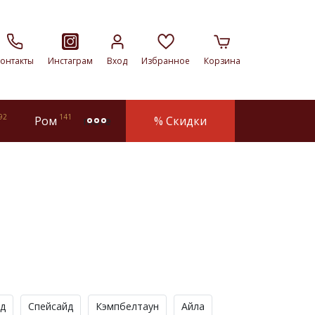
онтакты
Инстаграм
Вход
Избранное
Корзина
92
141
Ром
% Скидки
more
д
Спейсайд
Кэмпбелтаун
Айла