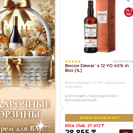
71.7
Купили 68 ра
Виски Dewar`s 12 YO 40% in
Box (1L)
Виски Дьюарс 12 лет, картонная
коробка
Шотландия
,
Хайленд
Dewar`s
Купажированный
КУПИТЬ ОПТОМ 26 181 ₸
Elite Club: 27 412
₸
28 855
₸