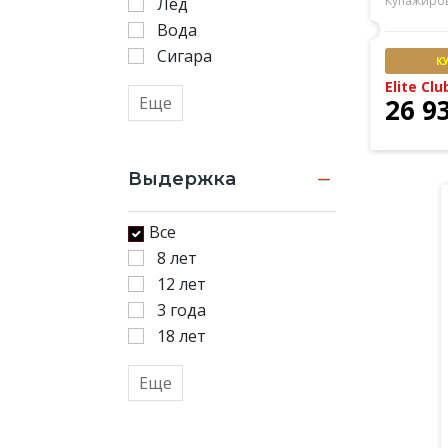
Купажиро
Лед
Вода
Сигара
К
Elite Clu
Еще
26 9
Выдержка
Все
8 лет
12 лет
3 года
18 лет
Еще