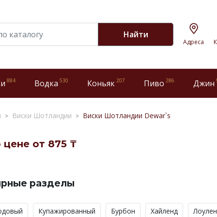
Найти
Адреса
К
884
530
207
286
ки
Водка
Коньяк
Пиво
Джин
и
Виски Шотландии
Виски Шотландии Dewar`s
цене от 875 ₸
ярные разделы
одовый
Купажированный
Бурбон
Хайленд
Лоулен