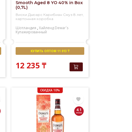
Smooth Aged 8 YO 40% in Box
(0,7L)
Виски Дьюарс Карибиан Смуз 8 лет,
картонная коробка
Шотландия
,
Хайленд
Dewar`s
Купажированный
КУПИТЬ ОПТОМ 11 013 ₸
12 235
₸
СКИДКА 10%
4.1