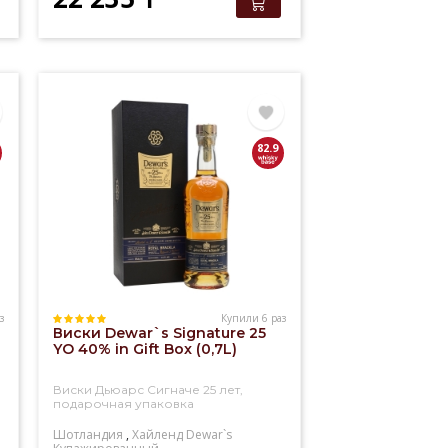
82.9
з
Купили 6 раз
t
Виски Dewar`s Signature 25
YO 40% in Gift Box (0,7L)
Виски Дьюарс Сигначе 25 лет,
подарочная упаковка
Шотландия
,
Хайленд
Dewar`s