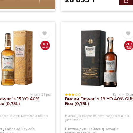
4.3
71.7
Купили 51 раз
Купили 10 ра
ewar`s 15 YO 40%
Виски Dewar`s 18 YO 40% Gif
ox (0,75L)
Box (0,75L)
арс 15 лет, металличекая
Виски Дьюарс 18 лет, подарочная
упаковка
я
,
Хайленд
Dewar`s
Шотландия
,
Хайленд
Dewar`s