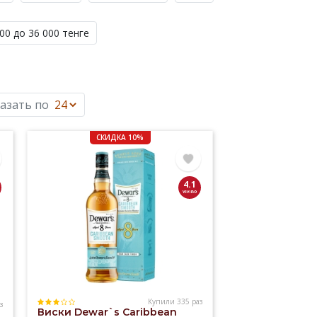
00 до 36 000 тенге
азать по
СКИДКА 10%
4.1
Купили 335 раз
з
Виски Dewar`s Caribbean