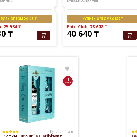
ванный
Купажированный
УПИТЬ ОПТОМ 24 433 ₸
КУПИТЬ ОПТОМ 36 877 ₸
b: 25 584
₸
Elite Club: 38 608
₸
30
₸
40 640
₸
4
Купили 44 раза
Виски Dewar`s Caribbean
Ви