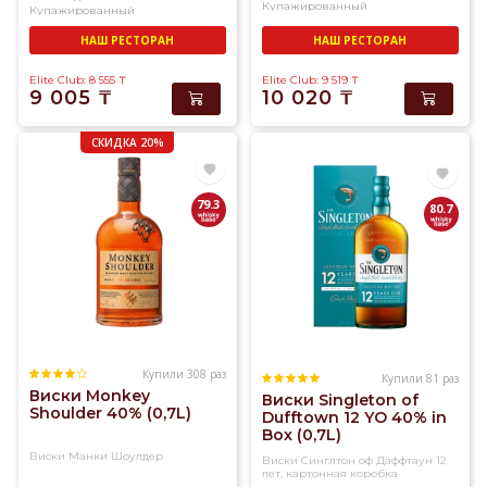
Купажированный
Купажированный
У
нас
НАШ РЕСТОРАН
НАШ РЕСТОРАН
вы
Elite Club: 8 555
₸
Elite Club: 9 519
₸
найдете
9 005
₸
10 020
₸
огромный
ассортимент
СКИДКА 20%
солодового
и
купажированного
79.3
80.7
виски
превосходного
качества
Купили 308 раз
Купили 81 раз
Виски Monkey
Виски Singleton of
Shoulder 40% (0,7L)
Dufftown 12 YO 40% in
Box (0,7L)
Виски Манки Шоулдер
Виски Синглтон оф Даффтаун 12
лет, картонная коробка