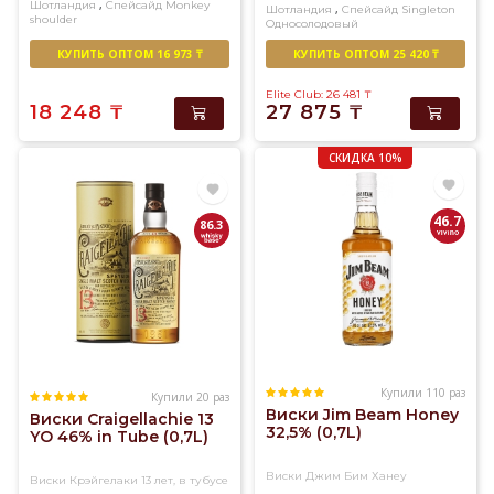
,
Шотландия
Спейсайд
Monkey
,
Шотландия
Спейсайд
Singleton
shoulder
Односолодовый
Купажированный солод
КУПИТЬ ОПТОМ 16 973 ₸
КУПИТЬ ОПТОМ 25 420 ₸
Elite Club: 26 481
₸
18 248
₸
27 875
₸
СКИДКА 10%
46.7
86.3
Купили 110 раз
Купили 20 раз
Виски Jim Beam Honey
Виски Craigellachie 13
32,5% (0,7L)
YO 46% in Tube (0,7L)
Виски Джим Бим Ханеу
Виски Крэйгелаки 13 лет, в тубусе