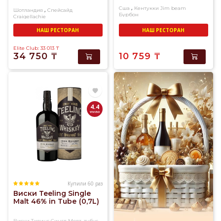
,
Сша
Кентукки
Jim beam
,
Шотландия
Спейсайд
Бурбон
Craigellachie
Односолодовый
НАШ РЕСТОРАН
НАШ РЕСТОРАН
Elite Club: 33 013
₸
34 750
₸
10 759
₸
4.4
Купили 60 раз
Виски Teeling Single
Malt 46% in Tubе (0,7L)
Виски Тилинг Сингл Молт, тубус