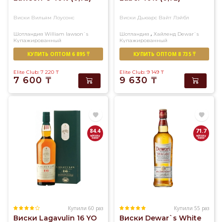
Виски Вильям Лоусонс
Виски Дьюарс Вайт Лэйбл
,
Шотландия
William lawson`s
Шотландия
Хайленд
Dewar`s
Купажированный
Купажированный
КУПИТЬ ОПТОМ 6 895 ₸
КУПИТЬ ОПТОМ 8 735 ₸
Elite Club: 7 220
₸
Elite Club: 9 149
₸
7 600
₸
9 630
₸
84.4
71.7
Купили 60 раз
Купили 55 раз
Виски Lagavulin 16 YO
Виски Dewar`s White