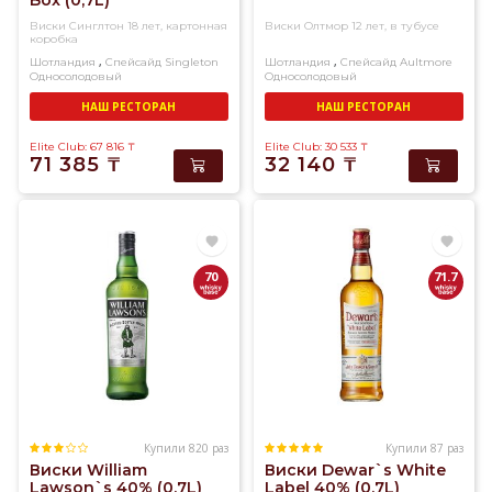
Box (0,7L)
Виски Синглтон 18 лет, картонная
Виски Олтмор 12 лет, в тубусе
коробка
,
,
Шотландия
Спейсайд
Singleton
Шотландия
Спейсайд
Aultmore
Односолодовый
Односолодовый
НАШ РЕСТОРАН
НАШ РЕСТОРАН
Elite Club: 67 816
₸
Elite Club: 30 533
₸
71 385
₸
32 140
₸
70
71.7
Купили 820 раз
Купили 87 раз
Виски William
Виски Dewar`s White
Lawson`s 40% (0,7L)
Label 40% (0,7L)