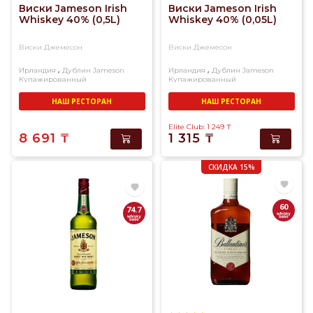
Виски Jameson Irish
Виски Jameson Irish
Whiskey 40% (0,5L)
Whiskey 40% (0,05L)
Виски Джемесон
Виски Джемесон
,
,
Ирландия
Дублин
Jameson
Ирландия
Дублин
Jameson
Купажированный
Купажированный
НАШ РЕСТОРАН
НАШ РЕСТОРАН
Elite Club: 1 249
₸
8 691
₸
1 315
₸
СКИДКА 15%
60
74.7