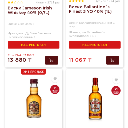
Купили 1974 раза
Купили 2721 раз
Виски Ballantine`s
Виски Jameson Irish
Finest 3 YO 40% (1L)
Whiskey 40% (0,7L)
Виски Баллантайнз Файнест 3
Виски Джемесон
года
Шотландия
Ballantine`s
,
Ирландия
Дублин
Jameson
Купажированный
Купажированный
НАШ РЕСТОРАН
НАШ РЕСТОРАН
Elite Club: 13 186
₸
13 880
₸
11 067
₸
ХИТ ПРОДАЖ
71
71