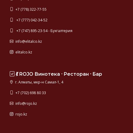
+7 (778) 322-77-55
+7 (777) 042-34-52
+7 (747) 895-23-54 - Бухгалтерия
info@elitalco.kz
elitalco.kz
💃 ROJO Винотека ⸱ Ресторан ⸱ Бар
г. Алматы, мкр-н Самал-1, 4
+7 (702) 698 80 33
info@rojo.kz
rojo.kz