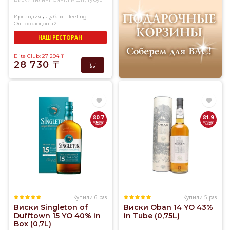
,
Ирландия
Дублин
Teeling
Односолодовый
НАШ РЕСТОРАН
Elite Club: 27 294
₸
28 730
₸
80.7
81.9
Купили 6 раз
Купили 5 раз
Виски Singleton of
Виски Oban 14 YO 43%
Dufftown 15 YO 40% in
in Tube (0,75L)
Box (0,7L)