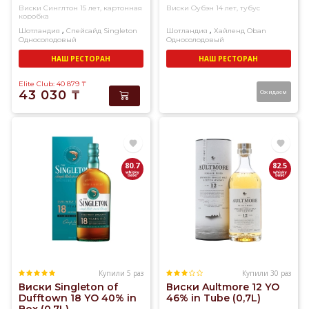
Виски Синглтон 15 лет, картонная
Виски Оубэн 14 лет, тубус
коробка
,
,
Шотландия
Спейсайд
Singleton
Шотландия
Хайленд
Oban
Односолодовый
Односолодовый
НАШ РЕСТОРАН
НАШ РЕСТОРАН
Elite Club: 40 879
₸
43 030
₸
Ожидаем
80.7
82.5
Купили 5 раз
Купили 30 раз
Виски Singleton of
Виски Aultmore 12 YO
Dufftown 18 YO 40% in
46% in Tube (0,7L)