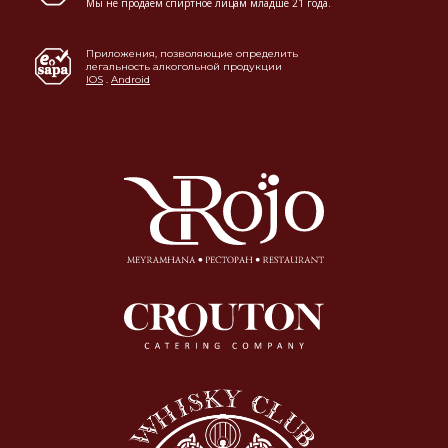
Мы не продаем спиртное лицам младше 21 года.
Приложения, позволяющие определить
легальность алкогольной продукции
IOS
.
Android