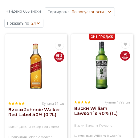
сусла
на
Найдено 668 виски
Сортировка
основе
ячменя,
Показать по
пшеницы,
ржи
ХИТ ПРОДАЖ
или
кукурузы.
Основные
70
68.3
объемы
виски
производят
в
Шотландии,
Ирландии,
США
Купили 1798 раз
и
Купили 61 раз
Виски William
Виски Johnnie Walker
Канаде,
Lawson`s 40% (1L)
Red Label 40% (0,7L)
известен
также
Виски Вильям Лоусонс
Виски Джони Уокер Ред Лэйбл
японский
виски.
Шотландия
William lawson`s
Шотландия
Johnnie walker