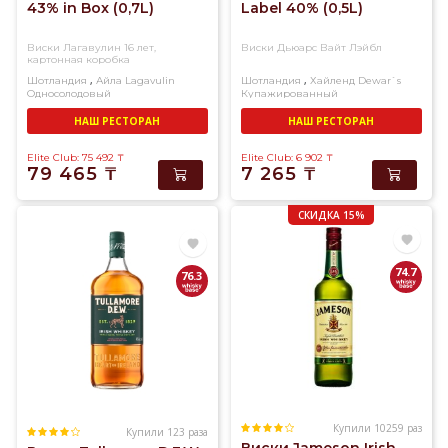
43% in Box (0,7L)
Label 40% (0,5L)
Виски Лагавулин 16 лет,
Виски Дьюарс Вайт Лэйбл
картонная коробка
,
,
Шотландия
Айла
Lagavulin
Шотландия
Хайленд
Dewar`s
Односолодовый
Купажированный
НАШ РЕСТОРАН
НАШ РЕСТОРАН
Elite Club: 75 492
₸
Elite Club: 6 902
₸
79 465
₸
7 265
₸
СКИДКА 15%
74.7
76.3
Купили 10259 раз
Купили 123 раза