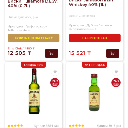
Виски Jameson Irish
Виски Tullamore D.E.W.
Whiskey 40% (1L)
40% (0,7L)
Виски Джемесон
Виски Туламор Дью
,
Ирландия
Дублин
Jameson
,
Ирландия
Графство корк
Купажированный
Tullamore d.e.w.
Купажированный
КУПИТЬ ОПТОМ 11 628 ₸
НАШ РЕСТОРАН
Elite Club: 11 880
₸
12 505
₸
15 521
₸
СКИДКА 15%
ХИТ ПРОДАЖ
74.7
74.7
Купили 3684 раза
Купили 3018 раз