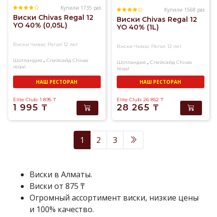
Купили 1735 раз
Купили 1568 раз
Виски Chivas Regal 12
Виски Chivas Regal 12
YO 40% (0,05L)
YO 40% (1L)
Виски Чивас Регал 12 лет
Виски Чивас Регал 12 лет
,
Шотландия
Спейсайд
Chivas
,
Шотландия
Спейсайд
Chivas
regal
regal
Купажированный
Купажированный
НАШ РЕСТОРАН
НАШ РЕСТОРАН
Elite Club: 1 895
₸
Elite Club: 26 852
₸
1 995
₸
28 265
₸
1
2
3
Виски в Алматы.
Виски от 875 ₸
Огромный ассортимент виски, низкие цены
и 100% качество.