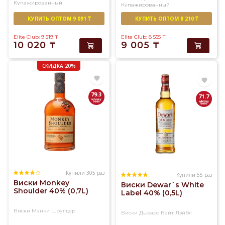
Купажированный
Купажированный
У
нас
КУПИТЬ ОПТОМ 9 091 ₸
КУПИТЬ ОПТОМ 8 210 ₸
вы
Elite Club: 9 519
₸
Elite Club: 8 555
₸
найдете
10 020
₸
9 005
₸
огромный
ассортимент
СКИДКА 20%
солодового
и
купажированного
79.3
71.7
виски
превосходного
качества
Купили 305 раз
Купили 55 раз
Виски Monkey
Виски Dewar`s White
Shoulder 40% (0,7L)
Label 40% (0,5L)
Виски Манки Шоулдер
Виски Дьюарс Вайт Лэйбл