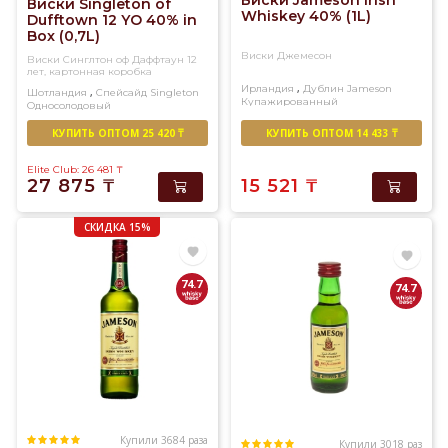
Виски Jameson Irish
Виски Singleton of
Whiskey 40% (1L)
Dufftown 12 YO 40% in
Box (0,7L)
Виски Джемесон
Виски Синглтон оф Даффтаун 12
лет, картонная коробка
,
Ирландия
Дублин
Jameson
,
Шотландия
Спейсайд
Singleton
Купажированный
Односолодовый
КУПИТЬ ОПТОМ 25 420 ₸
КУПИТЬ ОПТОМ 14 433 ₸
Elite Club: 26 481
₸
27 875
₸
15 521
₸
СКИДКА 15%
74.7
74.7
Купили 3684 раза
Купили 3018 раз