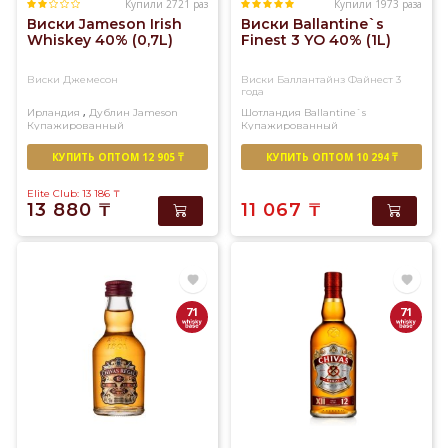
Купили 2721 раз
Купили 1973 раза
Виски Jameson Irish
Виски Ballantine`s
Whiskey 40% (0,7L)
Finest 3 YO 40% (1L)
Виски Джемесон
Виски Баллантайнз Файнест 3
года
,
Ирландия
Дублин
Jameson
Шотландия
Ballantine`s
Купажированный
Купажированный
КУПИТЬ ОПТОМ 12 905 ₸
КУПИТЬ ОПТОМ 10 294 ₸
Elite Club: 13 186
₸
13 880
₸
11 067
₸
71
71