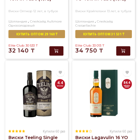
Виски Олтмор 12 лет, в тубусе
Виски Крэйгелаки 13 лет, в тубусе
,
,
Шотландия
Спейсайд
Aultmore
Шотландия
Спейсайд
Односолодовый
Craigellachie
Односолодовый
КУПИТЬ ОПТОМ 29 160 ₸
КУПИТЬ ОПТОМ 31 531 ₸
Elite Club: 30 533
₸
Elite Club: 33 013
₸
32 140
₸
34 750
₸
4.4
84.4
Купили 60 раз
Купили 60 раз
Виски Teeling Single
Виски Lagavulin 16 YO