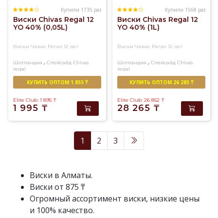
Купили 1735 раз
Купили 1568 раз
Виски Chivas Regal 12
Виски Chivas Regal 12
YO 40% (0,05L)
YO 40% (1L)
Виски Чивас Регал 12 лет
Виски Чивас Регал 12 лет
,
,
Шотландия
Спейсайд
Chivas
Шотландия
Спейсайд
Chivas
regal
regal
Купажированный
Купажированный
КУПИТЬ ОПТОМ 1 855 ₸
КУПИТЬ ОПТОМ 26 285 ₸
Elite Club: 1 895
₸
Elite Club: 26 852
₸
1 995
₸
28 265
₸
1
2
3
Виски в Алматы.
Виски от 875 ₸
Огромный ассортимент виски, низкие цены
и 100% качество.