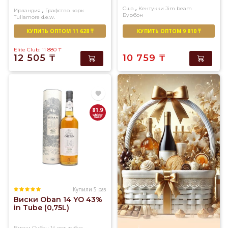
,
Сша
Кентукки
Jim beam
,
Ирландия
Графство корк
Бурбон
Tullamore d.e.w.
Купажированный
КУПИТЬ ОПТОМ 11 628 ₸
КУПИТЬ ОПТОМ 9 810 ₸
Elite Club: 11 880
₸
12 505
₸
10 759
₸
81.9
Купили 5 раз
Виски Oban 14 YO 43%
in Tube (0,75L)
Виски Оубэн 14 лет, тубус