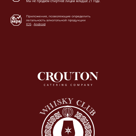
Мы не продаем спиртное лицам младше 21 года.
Приложения, позволяющие определить
легальность алкогольной продукции
IOS
.
Android