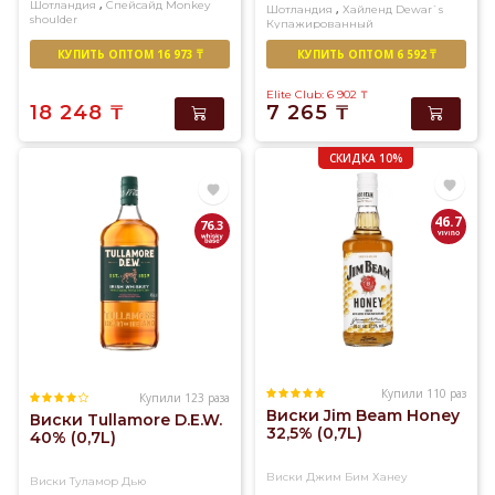
,
Шотландия
Спейсайд
Monkey
,
Шотландия
Хайленд
Dewar`s
shoulder
Купажированный
Купажированный солод
КУПИТЬ ОПТОМ 16 973 ₸
КУПИТЬ ОПТОМ 6 592 ₸
Elite Club: 6 902
₸
18 248
₸
7 265
₸
СКИДКА 10%
46.7
76.3
Купили 110 раз
Купили 123 раза
Виски Jim Beam Honey
Виски Tullamore D.E.W.
32,5% (0,7L)
40% (0,7L)
Виски Джим Бим Ханеу
Виски Туламор Дью