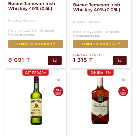
Виски Jameson Irish
Виски Jameson Irish
Whiskey 40% (0,5L)
Whiskey 40% (0,05L)
Виски Джемесон
Виски Джемесон
,
Ирландия
Дублин
Jameson
,
Ирландия
Дублин
Jameson
Купажированный
Купажированный
КУПИТЬ ОПТОМ 8 084 ₸
КУПИТЬ ОПТОМ 1 220 ₸
Elite Club: 1 249
₸
8 691
₸
1 315
₸
ХИТ ПРОДАЖ
СКИДКА 15%
74.7
60