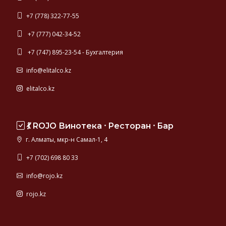
+7 (778) 322-77-55
+7 (777) 042-34-52
+7 (747) 895-23-54 - Бухгалтерия
info@elitalco.kz
elitalco.kz
💃 ROJO Винотека ⸱ Ресторан ⸱ Бар
г. Алматы, мкр-н Самал-1, 4
+7 (702) 698 80 33
info@rojo.kz
rojo.kz