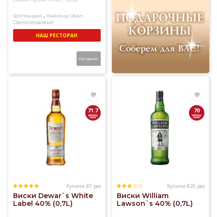
,
Шотландия
Хайленд
Oban
Односолодовый
НАШ РЕСТОРАН
Ожидаем
71.7
70
Купили 87 раз
Купили 820 раз
Виски Dewar`s White
Виски William
Label 40% (0,7L)
Lawson`s 40% (0,7L)