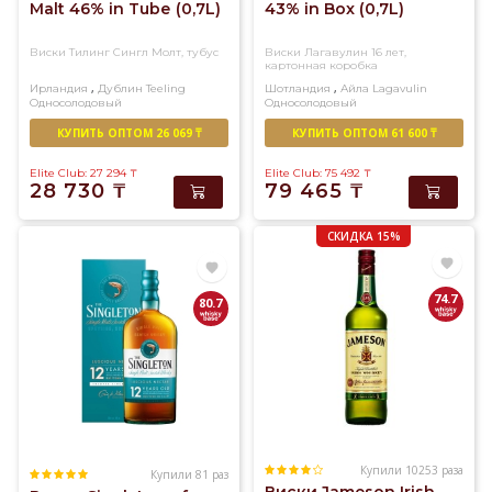
Malt 46% in Tubе (0,7L)
43% in Box (0,7L)
Виски Тилинг Сингл Молт, тубус
Виски Лагавулин 16 лет,
картонная коробка
,
,
Ирландия
Дублин
Teeling
Шотландия
Айла
Lagavulin
Односолодовый
Односолодовый
КУПИТЬ ОПТОМ 26 069 ₸
КУПИТЬ ОПТОМ 61 600 ₸
Elite Club: 27 294
₸
Elite Club: 75 492
₸
28 730
₸
79 465
₸
СКИДКА 15%
74.7
80.7
Купили 10253 раза
Купили 81 раз