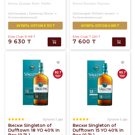
Виски Дьюарс Вайт Лэйбл
Виски Вильям Лоусонс
,
Шотландия
Хайленд
Dewar`s
Шотландия
William lawson`s
Купажированный
Купажированный
КУПИТЬ ОПТОМ 8 735 ₸
КУПИТЬ ОПТОМ 6 895 ₸
Elite Club: 9 149
₸
Elite Club: 7 220
₸
9 630
₸
7 600
₸
80.7
80.7
Купили 5 раз
Купили 6 раз
Виски Singleton of
Виски Singleton of
Dufftown 18 YO 40% in
Dufftown 15 YO 40% in