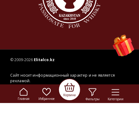
© 2009-2026
Elitalco.kz
Корзина
Сайт носит информационный характер и не является
Главная
Избранное
Фильтры
Категории
рекламой.
Сделка купли-продажи на основании публичной
оферты
осуществляется на территории розничного магазина.