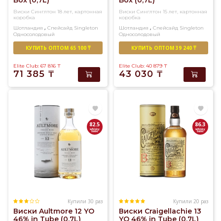
Box (0,7L)
Box (0,7L)
Виски Синглтон 18 лет, картонная
Виски Синглтон 15 лет, картонная
коробка
коробка
,
,
Шотландия
Спейсайд
Singleton
Шотландия
Спейсайд
Singleton
Односолодовый
Односолодовый
КУПИТЬ ОПТОМ 65 100 ₸
КУПИТЬ ОПТОМ 39 240 ₸
Elite Club: 67 816
₸
Elite Club: 40 879
₸
71 385
₸
43 030
₸
82.5
86.3
Купили 30 раз
Купили 20 раз
Виски Aultmore 12 YO
Виски Craigellachie 13
46% in Tube (0,7L)
YO 46% in Tube (0,7L)