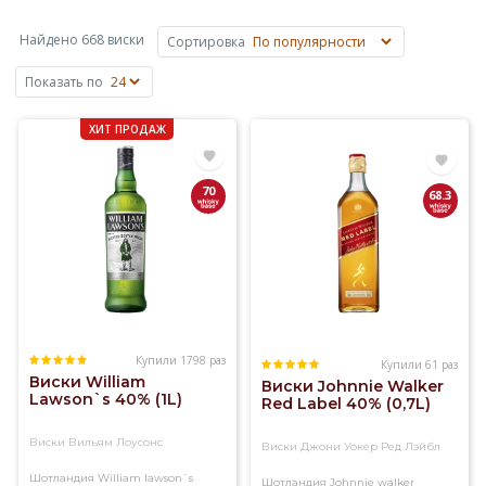
сусла
на
Найдено 668 виски
Сортировка
основе
ячменя,
Показать по
пшеницы,
ржи
ХИТ ПРОДАЖ
или
кукурузы.
Основные
70
68.3
объемы
виски
производят
в
Шотландии,
Ирландии,
США
Купили 1798 раз
и
Купили 61 раз
Виски William
Виски Johnnie Walker
Канаде,
Lawson`s 40% (1L)
Red Label 40% (0,7L)
известен
также
Виски Вильям Лоусонс
Виски Джони Уокер Ред Лэйбл
японский
виски.
Шотландия
William lawson`s
Шотландия
Johnnie walker