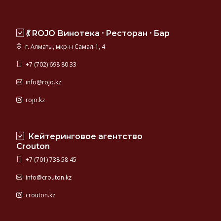
💃 ROJO Винотека ⸱ Ресторан ⸱ Бар
г. Алматы, мкр-н Самал-1, 4
+7 (702) 698 80 33
info@rojo.kz
rojo.kz
Кейтеринговое агентство
Crouton
+7 (701) 738 58 45
info@crouton.kz
crouton.kz