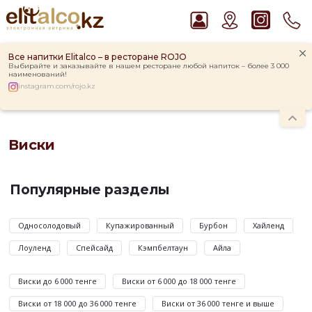
Все напитки Elitalco – в ресторане ROJO
Выбирайте и заказывайте в нашем ресторане любой напиток – более 3 000
наименований!
instagram.com/rojo.kz
Главная
Каталог
Крепкие напитки
Виски
Рекомендуем
Виски
Виски Talisker 10 YO Malt 45,8% in Box
Водка Smirnoff Red Vodka 37,5%
Виски
Ром Captain Morgan White 37,5%
—
Популярные разделы
Пиво Guinness Draught 4,2% Can
наименование
Джин Gordon`s London Dry Gin 37,5%
крепкого
алкогольного
Односолодовый
Купажированный
Бурбон
Хайленд
напитка,
Лоуленд
Спейсайд
Кэмпбелтаун
Айла
получаемого
методом
Виски до 6 000 тенге
Виски от 6 000 до 18 000 тенге
дистилляции
зернового
Виски от 18 000 до 36 000 тенге
Виски от 36 000 тенге и выше