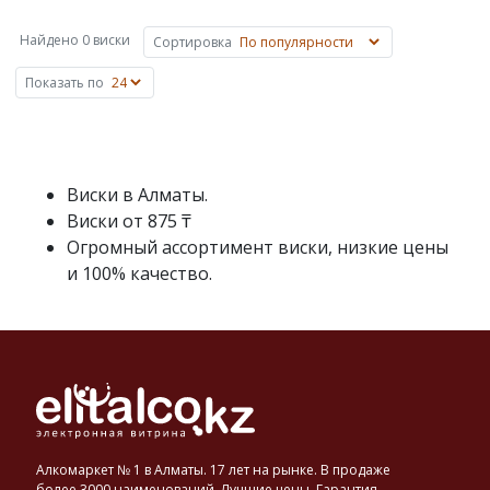
сусла
на
Найдено 0 виски
Сортировка
основе
ячменя,
Показать по
пшеницы,
ржи
или
кукурузы.
Основные
Виски в Алматы.
объемы
Виски от 875 ₸
виски
Огромный ассортимент виски, низкие цены
производят
и 100% качество.
в
Шотландии,
Ирландии,
США
и
Канаде,
известен
также
японский
Алкомаркет № 1 в Алматы. 17 лет на рынке. В продаже
виски.
более 3000 наименований. Лучшие цены. Гарантия