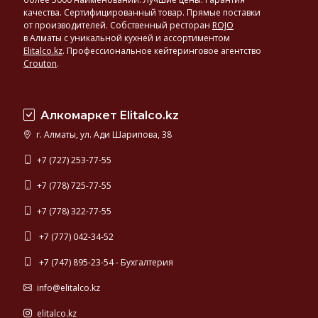
У
качества. Сертифицированный товар. Прямые поставки
нас
от производителей. Собственный ресторан
ROJO
в Алматы с уникальной кухней и ассортиментом
вы
Elitalco.kz
.
Профессиональное кейтеринговое агентство
найдете
Crouton
.
огромный
ассортимент
солодового
и
Алкомаркет Elitalco.kz
купажированного
г. Алматы, ул. Ади Шарипова, 38
виски
превосходного
+7 (727) 253-77-55
качества
+7 (778) 725-77-55
+7 (778) 322-77-55
+7 (777) 042-34-52
+7 (747) 895-23-54 - Бухгалтерия
info@elitalco.kz
elitalco.kz