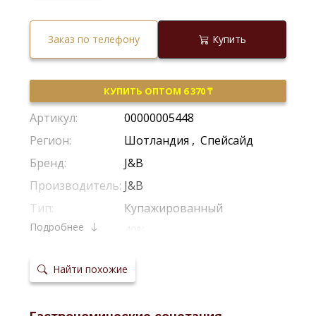
Заказ по телефону
Купить
КУПИТЬ ОПТОМ 6 370 ₸
Артикул:
00000005448
Регион:
Шотландия
,
Спейсайд
Бренд:
J&B
Производитель:
J&B
Тип:
Купажированный
Подробнее
Крепость:
40%
Выдержка в
Из-Под Бурбона
,
Из-Под Хереса
бочках:
Найти похожие
Температура
18-20°С
сервировки: