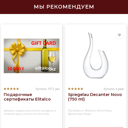
МЫ РЕКОМЕНДУЕМ
Купили 1973 раз
Купили 4 раза
Подарочные
Spiegelau Decanter Novo
сертификаты Elitalco
(750 ml)
Фужеры и бокалы Шпигелау
Выберите подарочный онлайн-сертификат и
отправьте другу, коллеге или близкому
Декантер Ново
человеку