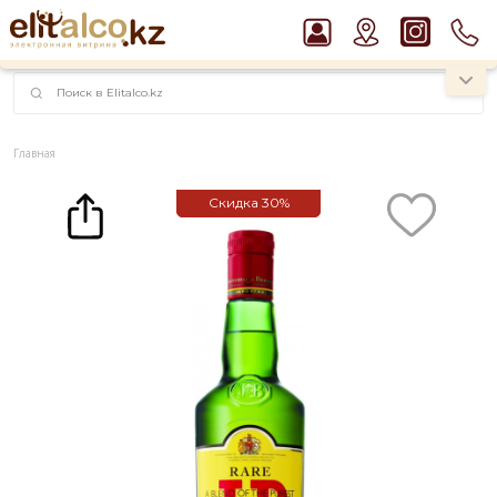
наименований!
instagram.com/rojo.kz
Главная
Каталог
Крепкие напитки
Виски
Виски J&B Rare 40% (0,7L)
Скидка
30%
Рекомендуем
Виски Talisker 10 YO Malt 45,8% in Box
Водка Smirnoff Red Vodka 37,5%
Пиво Guinness Draught 4,2% Can
Джин Gordon`s London Dry Gin 37,5%
Ром Captain Morgan White 37,5%