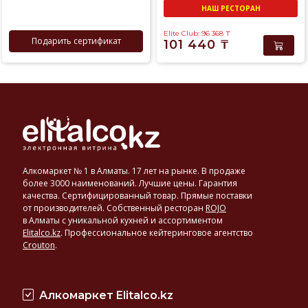
НАШ РЕСТОРАН
Elite Club: 96 368
₸
Подарить сертификат
101 440
₸
Алкомаркет № 1 в Алматы. 17 лет на рынке. В продаже
более 3000 наименований. Лучшие цены. Гарантия
качества. Сертифицированный товар. Прямые поставки
от производителей. Собственный ресторан
ROJO
в Алматы с уникальной кухней и ассортиментом
Elitalco.kz
.
Профессиональное кейтеринговое агентство
Crouton
.
Алкомаркет Elitalco.kz