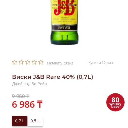
Купили 12 раз
Оставить отзыв
Виски J&B Rare 40% (0,7L)
Джей энд Би Рейр
₸
9 980
80
6 986 ₸
0,7 L
0,5 L