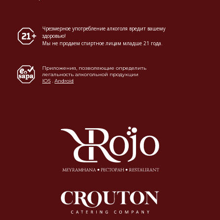
Чрезмерное употребление алкоголя вредит вашему
здоровью!
Мы не продаем спиртное лицам младше 21 года.
Приложения, позволяющие определить
легальность алкогольной продукции
IOS
.
Android