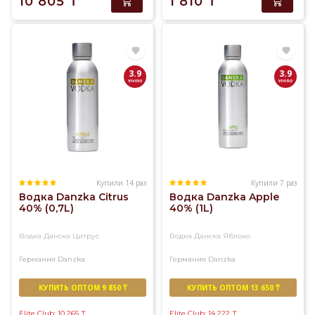
10 805
₸
1 810
₸
3.9
3.9
Купили 14 раз
Купили 7 раз
Водка Danzka Citrus
Водка Danzka Apple
40% (0,7L)
40% (1L)
Водка Данска Цитрус
Водка Данска Яблоко
Германия
Danzka
Германия
Danzka
КУПИТЬ ОПТОМ 9 850 ₸
КУПИТЬ ОПТОМ 13 650 ₸
Elite Club: 10 265
₸
Elite Club: 14 222
₸