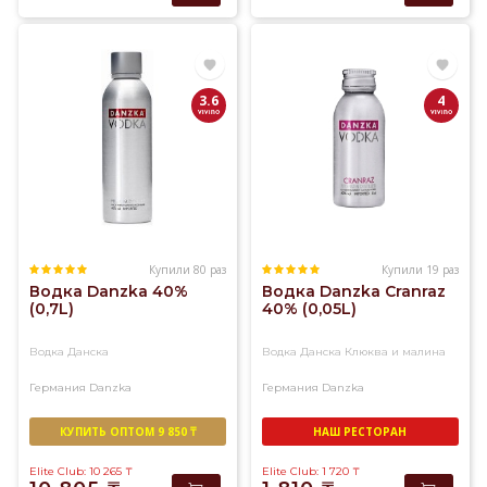
в
течение
3-
х
3.6
4
часов.
Купили 80 раз
Купили 19 раз
Водка Danzka 40%
Водка Danzka Cranraz
(0,7L)
40% (0,05L)
Водка Данска
Водка Данска Клюква и малина
Германия
Danzka
Германия
Danzka
КУПИТЬ ОПТОМ 9 850 ₸
НАШ РЕСТОРАН
Elite Club: 10 265
₸
Elite Club: 1 720
₸