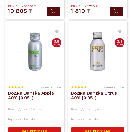
Elite Club: 10 265
₸
Elite Club: 1 720
₸
10 805
₸
1 810
₸
3.9
3.9
Купили 3 раза
Купили 3 раза
Водка Danzka Apple
Водка Danzka Citrus
40% (0,05L)
40% (0,05L)
Водка Данска Яблоко
Водка Данска Цитрус
Германия
Danzka
Германия
Danzka
НАШ РЕСТОРАН
НАШ РЕСТОРАН