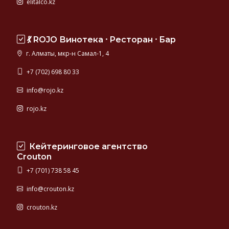
elitalco.kz
💃 ROJO Винотека ⸱ Ресторан ⸱ Бар
г. Алматы, мкр-н Самал-1, 4
+7 (702) 698 80 33
info@rojo.kz
rojo.kz
Кейтеринговое агентство
Crouton
+7 (701) 738 58 45
info@crouton.kz
crouton.kz