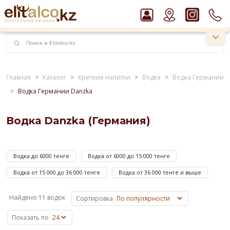
наименований!
instagram.com/rojo.kz
Главная
Каталог
Крепкие напитки
Водка
Водка Германии
Водка Германии Danzka
Рекомендуем
Пиво Guinness Draught 4,2% Can
Виски Talisker 10 YO Malt 45,8% in Box
Водка Danzka (Германия)
Ром Captain Morgan White 37,5%
Водка
Водка Smirnoff Red Vodka 37,5%
Danzka
Джин Gordon`s London Dry Gin 37,5%
Водка до 6000 тенге
Водка от 6000 до 15 000 тенге
(Германия)
по
Водка от 15 000 до 36 000 тенге
Водка от 36 000 тенге и выше
цене
от
Найдено 11 водок
Сортировка
745
Показать по
до