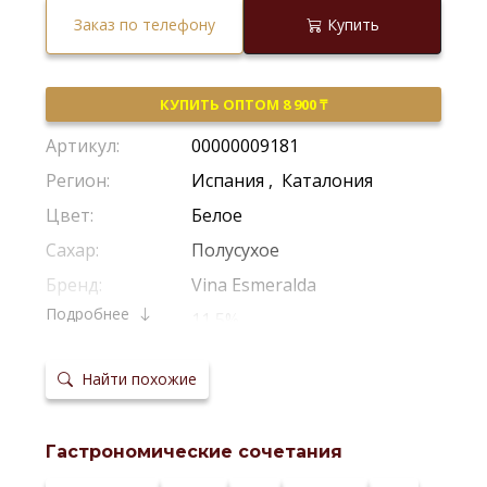
Заказ по телефону
Купить
КУПИТЬ ОПТОМ 8 900 ₸
Артикул:
00000009181
Регион:
Испания
,
Каталония
Цвет:
Белое
Сахар:
Полусухое
Бренд:
Vina Esmeralda
Подробнее
Крепость:
11,5%
Производитель:
Torres
Найти похожие
Виноград:
Мускат
,
Гевюрцтраминер
Потенциал
Рекомендуется Пить Молодым
хранения:
Гастрономические сочетания
Температура
10-12 *С
сервировки: