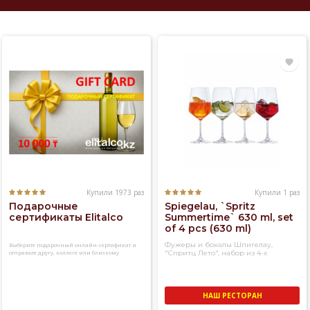
Купили 1973 раз
Купили 1 раз
Подарочные
Spiegelau, `Spritz
сертификаты Elitalco
Summertime` 630 ml, set
of 4 pcs (630 ml)
Фужеры и бокалы Шпигелау,
Выберите подарочный онлайн-сертификат и
отправьте другу, коллеге или близкому
"Спритц Лето", набор из 4-х
человеку
фужеров
НАШ РЕСТОРАН