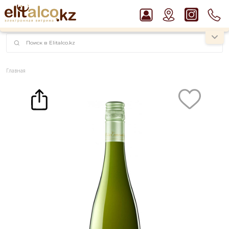
наименований!
instagram.com/rojo.kz
Главная
Каталог
Вино
Вино Vina Esmeralda, Torres, Catalunya DO 11,5% (0,75L)
Рекомендуем
Пиво Guinness Draught 4,2% Can
Виски Talisker 10 YO Malt 45,8% in Box
Ром Captain Morgan White 37,5%
Джин Gordon`s London Dry Gin 37,5%
Водка Smirnoff Red Vodka 37,5%