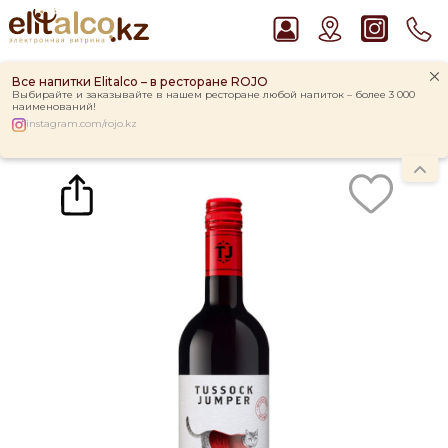
Все напитки Elitalco – в ресторане ROJO
Выбирайте и заказывайте в нашем ресторане любой напиток – более 3 000
наименований!
instagram.com/rojo.kz
Главная
Каталог
Вино Tussock Jumper Sweet Cat Red 12% (0,75L)
Рекомендуем
Джин Gordon`s London Dry Gin 37,5%
Виски Talisker 10 YO Malt 45,8% in Box
Водка Smirnoff Red Vodka 37,5%
Пиво Guinness Draught 4,2% Can
Ром Captain Morgan White 37,5%