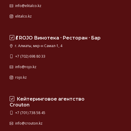
info@elitalco.kz
elitalco.kz
💃 ROJO Винотека ⸱ Ресторан ⸱ Бар
г. Алматы, мкр-н Самал-1, 4
+7 (702) 698 80 33
info@rojo.kz
rojo.kz
Кейтеринговое агентство
Crouton
+7 (701) 738 58 45
info@crouton.kz