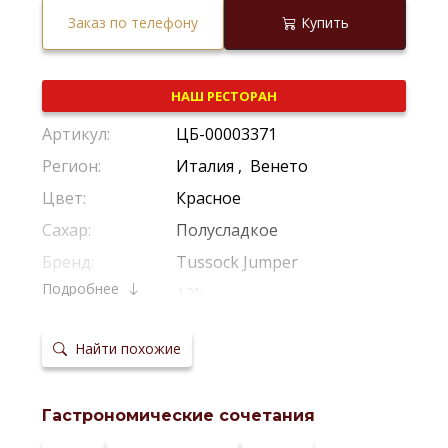
Заказ по телефону
Купить
НАШ РЕСТОРАН
Артикул:
ЦБ-00003371
Регион:
Италия
,
Венето
Цвет:
Красное
Сахар:
Полусладкое
Бренд:
Tussock Jumper
Подробнее
Крепость:
12%
Производитель:
Wineforces
Найти похожие
Виноград:
Мерло
,
Каберне Совиньон
,
Корв
Потенциал
2-3 Года
хранения:
Гастрономические сочетания
Температура
10-12 *С
сервировки: