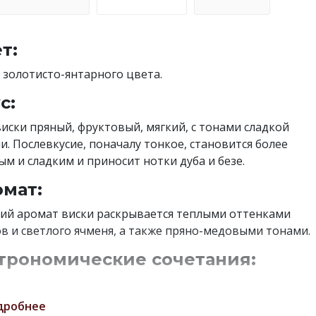
т:
 золотисто-янтарного цвета.
с:
виски пряный, фруктовый, мягкий, с тонами сладкой
и. Послевкусие, поначалу тонкое, становится более
ым и сладким и приносит нотки дуба и безе.
мат:
ий аромат виски раскрывается теплыми оттенками
в и светлого ячменя, а также пряно-медовыми тонами.
трономические сочетания:
 рекомендуется в качестве дижестива, с добавлением
или небольшого количества воды.
дробнее