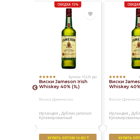
СКИДКА 15%
СКИДКА
Купили 10229 раз
Купили 1181 раз
Виски Jameson Irish
Виски Jameso
 Regal 12
Whiskey 40% (1L)
Whiskey 40% 
)
Виски Джемесон
Виски Джемес
ал 12 лет
Ирландия
,
Дублин
Jameson
Ирландия
,
Дуб
ейсайд
Chivas
Купажированный
Купажированны
й
М 15 055 ₸
КУПИТЬ ОПТОМ 14 433 ₸
КУПИТЬ ОПТО