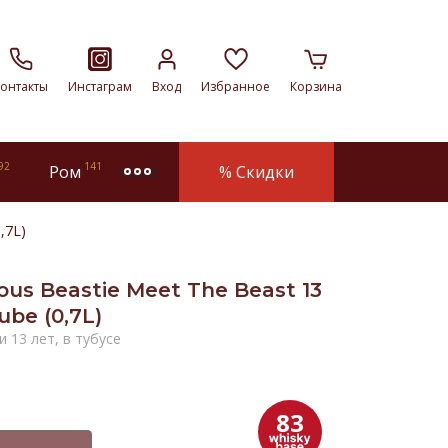
онтакты
Инстаграм
Вход
Избранное
Корзина
92
141
Ром
% Скидки
more
,7L)
us Beastie Meet The Beast 13
ube (0,7L)
 13 лет, в тубусе
83