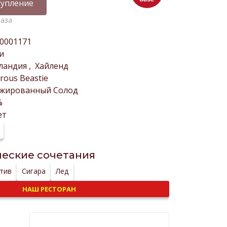
упление
раза
0001171
и
ландия
,
Хайленд
rous Beastie
ажированный Солод
%
ет
еские сочетания
тив
Сигара
Лед
НАШ РЕСТОРАН