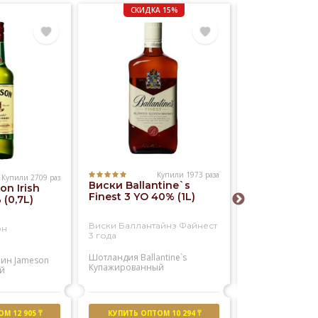
СКИДКА 15%
Купили 1973 раза
Купили 2709 раз
Виски Ballantine`s
n Irish
Виски Willia
Finest 3 YO 40% (1L)
(0,7L)
Lawson`s 40
Виски Баллантайнз Файнест
он
Виски Вильям 
3 года
Шотландия
Ballantine`s
лин
Jameson
Шотландия
Will
Купажированный
й
Купажированны
М 12 905 ₸
КУПИТЬ ОПТОМ 10 294 ₸
КУПИТЬ ОПТО