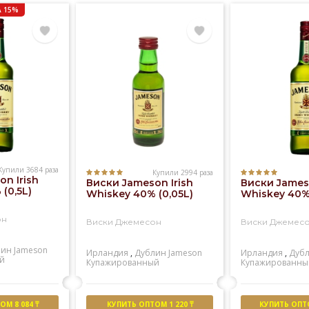
 15%
Купили 3684 раза
Купили 2994 раза
n Irish
Виски Jameson Irish
Виски Jameso
(0,5L)
Whiskey 40% (0,05L)
Whiskey 40% 
он
Виски Джемесон
Виски Джемес
лин
Jameson
Ирландия
,
Дублин
Jameson
Ирландия
,
Дуб
й
Купажированный
Купажированны
М 8 084 ₸
КУПИТЬ ОПТОМ 1 220 ₸
КУПИТЬ ОПТО