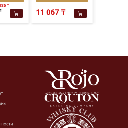
 186
₸
Elite Club: 9 
₸
11 067
₸
10 020
ат
оны
нности