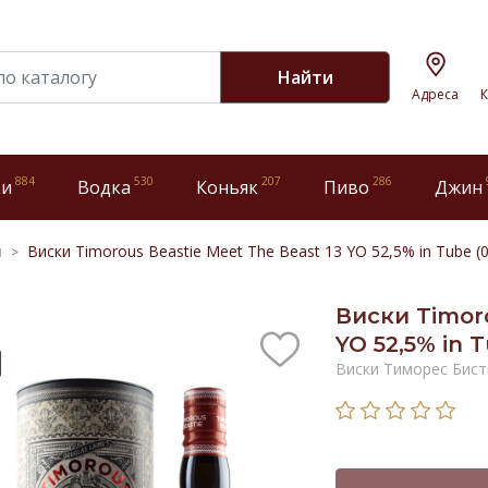
Найти
Адреса
К
884
530
207
286
ки
Водка
Коньяк
Пиво
Джин
и
Виски Timorous Beastie Meet The Beast 13 YO 52,5% in Tube (0
Виски Timoro
YO 52,5% in T
Виски Тиморес Бисти