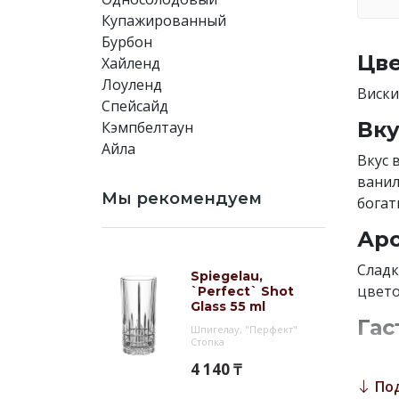
Купажированный
Бурбон
Цве
Хайленд
Лоуленд
Виски
Спейсайд
Вку
Кэмпбелтаун
Айла
Вкус 
ванил
Мы рекомендуем
богат
Аро
Сладк
Spiegelau,
цвето
`Perfect` Shot
Glass 55 ml
Гас
Шпигелау, "Перфект"
Стопка
Виски
4 140 ₸
льда 
По