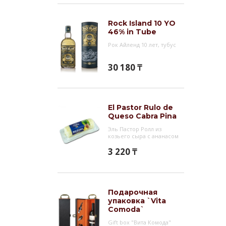
Инт
Rock Island 10 YO
Виски
46% in Tube
полев
Рок Айленд 10 лет, тубус
Робер
поэта
30 180 ₸
безус
прох
парти
El Pastor Rulo de
отобр
Queso Cabra Pina
виски
Эль Пастор Ролл из
`G
козьего сыра с ананасом
3 220 ₸
Подарочная
упаковка `Vita
Comoda`
Gift box "Вита Комода"