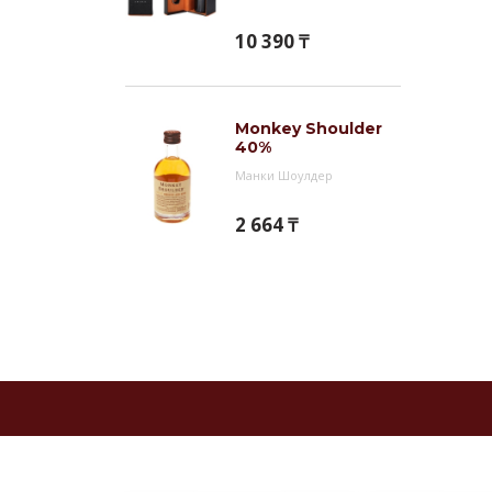
10 390 ₸
Monkey Shoulder
40%
Манки Шоулдер
2 664 ₸