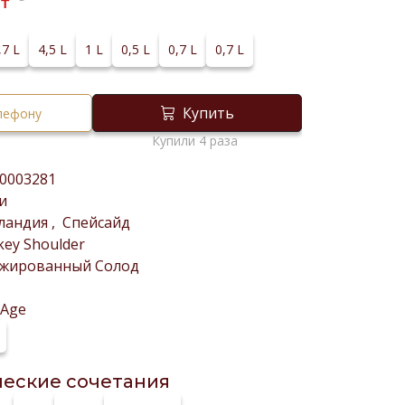
₸
,7 L
4,5 L
1 L
0,5 L
0,7 L
0,7 L
Купить
елефону
Купили 4 раза
0003281
и
ландия
,
Спейсайд
ey Shoulder
ажированный Солод
-Age
еские сочетания