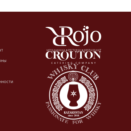
ат
оны
нности