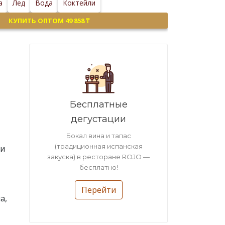
а
Лед
Вода
Коктейли
КУПИТЬ ОПТОМ 49 858 ₸
Бесплатные
дегустации
Бокал вина и тапас
(традиционная испанская
 и
закуска) в ресторане ROJO —
бесплатно!
Перейти
а,