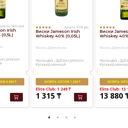
Купили 3684 раза
Купили 3018 раз
n Irish
Виски Jameson Irish
Виски Jameso
(0,5L)
Whiskey 40% (0,05L)
Whiskey 40% 
он
Виски Джемесон
Виски Джемес
лин
Jameson
Ирландия
,
Дублин
Jameson
Ирландия
,
Дуб
й
Купажированный
Купажированны
М 8 084 ₸
КУПИТЬ ОПТОМ 1 220 ₸
КУПИТЬ ОПТО
Elite Club: 1 249
₸
Elite Club: 13
1 315
₸
13 880