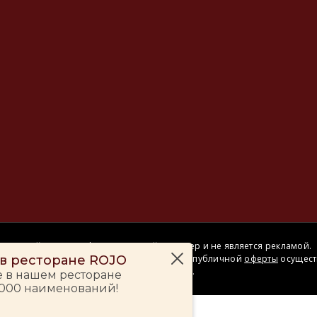
Сайт носит информационный характер и не является рекламой.
– в ресторане ROJO
Сделка купли-продажи на основании публичной
оферты
осущест
на территории розничного магазина.
е в нашем ресторане
 000 наименований!