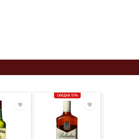
e.
в
из
СКИДКА 15%
той
ище