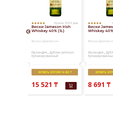
Купили 10253 раза
Купили 1181 раз
Виски Jameson Irish
Виски Jameso
 Regal 12
Whiskey 40% (1L)
Whiskey 40% 
)
Виски Джемесон
Виски Джемес
ал 12 лет
Ирландия
,
Дублин
Jameson
Ирландия
,
Дуб
ейсайд
Chivas
Купажированный
Купажированны
й
М 15 055 ₸
КУПИТЬ ОПТОМ 14 433 ₸
КУПИТЬ ОПТО
 381
₸
₸
15 521
₸
8 691
₸