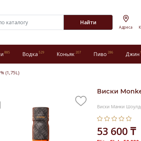
Найти
Адреса
К
885
529
207
286
ки
Водка
Коньяк
Пиво
Джин
% (1,75L)
Виски Monkey
Виски Манки Шоулд
53 600 ₸