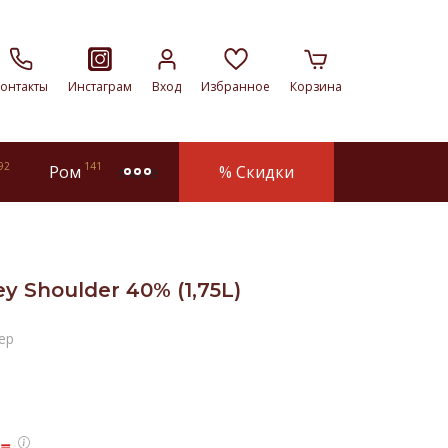
онтакты
Инстаграм
Вход
Избранное
Корзина
92
141
Ром
% Скидки
more
 Shoulder 40% (1,75L)
ер