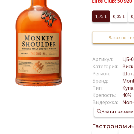
Elite Club:
50 920
1,75 L
0,05 L
0
Заказ по т
Артикул:
ЦБ-0
Категория:
Виск
Регион:
Шот
Бренд:
Monk
Тип:
Куп
Крепость:
40%
Выдержка:
Non
Найти похожие
Гастрономич