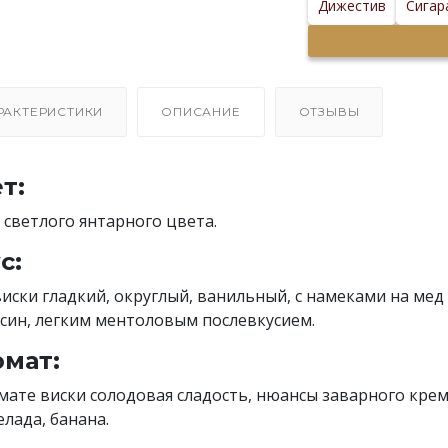
Дижестив
Сигар
РАКТЕРИСТИКИ
ОПИСАНИЕ
ОТЗЫВЫ
т:
 светлого янтарного цвета.
с:
виски гладкий, округлый, ванильный, с намеками на мед
син, легким ментоловым послевкусием.
мат:
мате виски солодовая сладость, нюансы заварного крем
лада, банана.