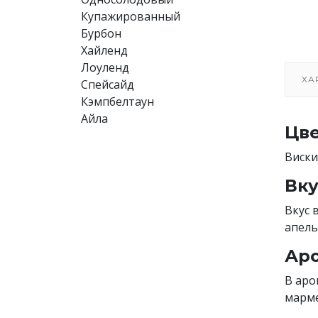
Купажированный
Бурбон
Хайленд
Лоуленд
ХА
Спейсайд
Кэмпбелтаун
Айла
Цве
Виски
Вку
Вкус 
апель
Аро
В аро
марме