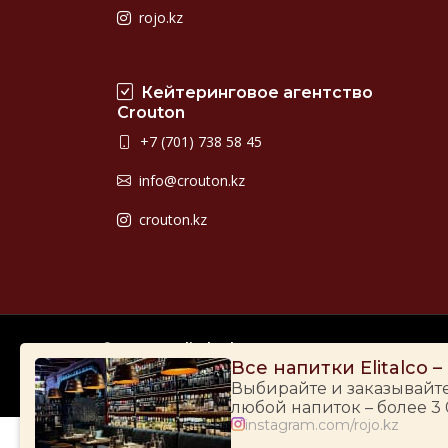
rojo.kz
Кейтеринговое агентство
Crouton
+7 (701) 738 58 45
info@crouton.kz
crouton.kz
© 2009-2026
Elitalco.kz
Все напитки Elitalco 
Выбирайте и заказывайт
любой напиток – более 3
instagram.com/rojo.kz