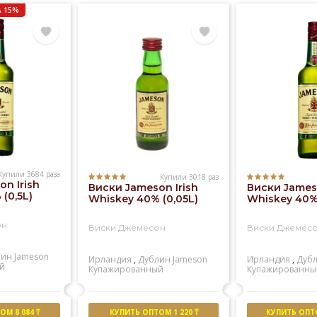
 15%
Купили 3684 раза
Купили 3018 раз
n Irish
Виски Jameson Irish
Виски Jameso
(0,5L)
Whiskey 40% (0,05L)
Whiskey 40% 
он
Виски Джемесон
Виски Джемес
лин
Jameson
Ирландия
,
Дублин
Jameson
Ирландия
,
Дуб
й
Купажированный
Купажированны
М 8 084 ₸
КУПИТЬ ОПТОМ 1 220 ₸
КУПИТЬ ОПТО