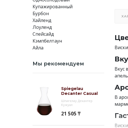
Купажированный
Бурбон
ХА
Хайленд
Лоуленд
Спейсайд
Цве
Кэмпбелтаун
Виски
Айла
Вку
Мы рекомендуем
Вкус 
апель
Аро
Spiegelau
Decanter Casual
В аро
Шпигелау Декантер
марме
Кужуал
21 505 ₸
Гас
Виски