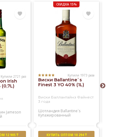
СКИДКА 15%
Купили 1973 раза
Купили 2721 раз
Виски Ballantine`s
n Irish
Виски Willia
Finest 3 YO 40% (1L)
(0,7L)
Lawson`s 40
Виски Баллантайнз Файнест
он
Виски Вильям 
3 года
Шотландия
Ballantine`s
лин
Jameson
Шотландия
Will
Купажированный
й
Купажированны
М 12 905 ₸
КУПИТЬ ОПТОМ 10 294 ₸
КУПИТЬ ОПТО