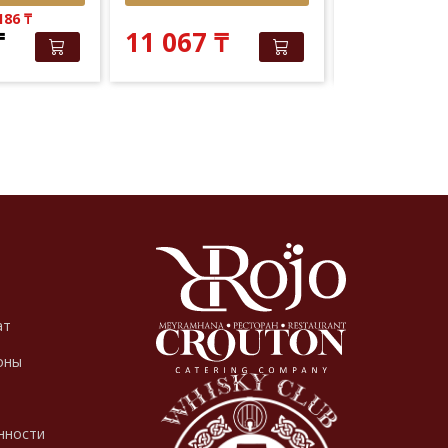
 186
₸
Elite Club: 9 
₸
11 067
₸
10 020
ат
оны
нности