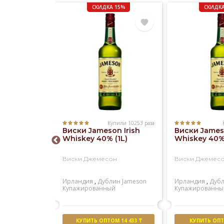
СКИДКА 15%
СКИДКА
Купили 10253 раза
Купили 1181 раз
Виски Jameson Irish
Виски Jameso
 Regal 12
Whiskey 40% (1L)
Whiskey 40% 
)
Виски Джемесон
Виски Джемес
ал 12 лет
Ирландия
,
Дублин
Jameson
Ирландия
,
Дуб
ейсайд
Chivas
Купажированный
Купажированны
й
М 15 055 ₸
КУПИТЬ ОПТОМ 14 433 ₸
КУПИТЬ ОПТО