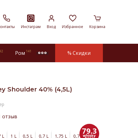
онтакты
Инстаграм
Вход
Избранное
Корзина
92
141
Ром
% Скидки
more
y Shoulder 40% (4,5L)
ер
1 отзыв
79.3
7 L
1 L
0,5 L
0,7 L
1,75 L
0,7 L