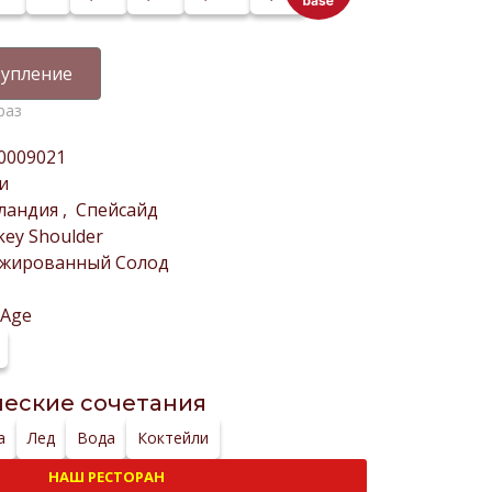
упление
раз
0009021
и
ландия
,
Спейсайд
ey Shoulder
ажированный Солод
-Age
еские сочетания
а
Лед
Вода
Коктейли
НАШ РЕСТОРАН