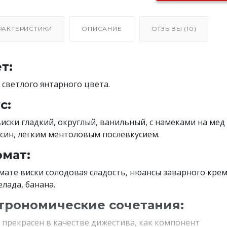
РАКТЕРИСТИКИ
ОПИСАНИЕ
ОТЗЫВЫ (10)
т:
 светлого янтарного цвета.
с:
виски гладкий, округлый, ванильный, с намеками на мед
син, легким ментоловым послевкусием.
мат:
мате виски солодовая сладость, нюансы заварного крем
лада, банана.
трономические сочетания:
 прекрасен в качестве дижестива, как компонент