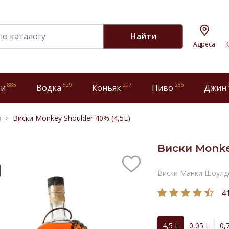
Найти
Адреса
К
885
529
207
286
ки
Водка
Коньяк
Пиво
Джин
и
Виски Monkey Shoulder 40% (4,5L)
Виски Monke
Виски Манки Шоулд
4
4,5 L
0,05 L
0,