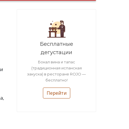
Бесплатные
дегустации
Бокал вина и тапас
(традиционная испанская
 и
закуска) в ресторане ROJO —
бесплатно!
Перейти
а,