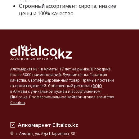
воде
Огромный ассортимент сиропа, низкие
или
цены и 100% качество.
натуральном соке.
Сиропами
также
называют
концентраты
безалкогольных
напитков
.
Алкомаркет № 1 в Алматы. 17 лет на рынке. В продаже
более 3000 наименований. Лучшие цены. Гарантия
качества. Сертифицированный товар. Прямые поставки
от производителей. Собственный ресторан
ROJO
в Алматы с уникальной кухней и ассортиментом
Elitalco.kz
.
Профессиональное кейтеринговое агентство
Crouton
.
Алкомаркет Elitalco.kz
г. Алматы, ул. Ади Шарипова, 38