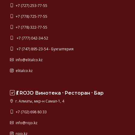
+7 (727) 253-77-55
+7 (778) 725-77-55
+7 (778) 322-77-55
+7 (777) 042-34-52
+7 (747) 895-23-54 - Бухгалтерия
info@elitalco.kz
elitalco.kz
💃 ROJO Винотека ⸱ Ресторан ⸱ Бар
г. Алматы, мкр-н Самал-1, 4
+7 (702) 698 80 33
info@rojo.kz
rojo.kz