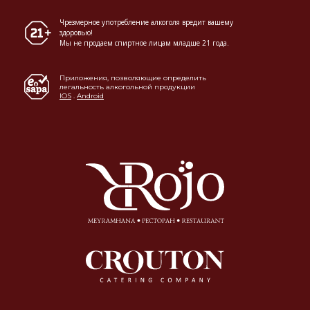
Чрезмерное употребление алкоголя вредит вашему
здоровью!
Мы не продаем спиртное лицам младше 21 года.
Приложения, позволяющие определить
легальность алкогольной продукции
IOS
.
Android