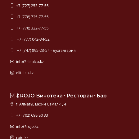
+7 (727) 253-77-55
+7 (778) 725-77-55
+7 (778) 322-77-55
+7 (777) 042-34-52
+7 (747) 895-23-54 - Бухгалтерия
info@elitalco.kz
elitalco.kz
💃 ROJO Винотека ⸱ Ресторан ⸱ Бар
г. Алматы, мкр-н Самал-1, 4
+7 (702) 698 80 33
info@rojo.kz
rojo.kz