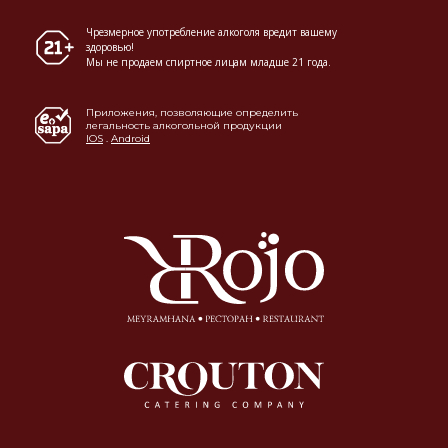
Чрезмерное употребление алкоголя вредит вашему
здоровью!
Мы не продаем спиртное лицам младше 21 года.
Приложения, позволяющие определить
легальность алкогольной продукции
IOS
.
Android