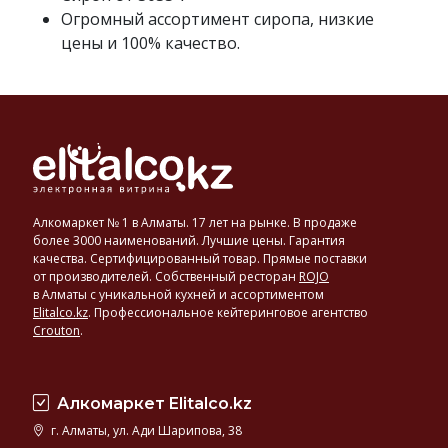
воде
Огромный ассортимент сиропа, низкие
или
цены и 100% качество.
натуральном соке.
Сиропами
также
называют
концентраты
безалкогольных
напитков
.
Алкомаркет № 1 в Алматы. 17 лет на рынке. В продаже
более 3000 наименований. Лучшие цены. Гарантия
качества. Сертифицированный товар. Прямые поставки
от производителей. Собственный ресторан
ROJO
в Алматы с уникальной кухней и ассортиментом
Elitalco.kz
.
Профессиональное кейтеринговое агентство
Crouton
.
Алкомаркет Elitalco.kz
г. Алматы, ул. Ади Шарипова, 38