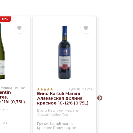
 10%
ть
Купили 1191 раз
Купили 711 раз
entin
Вино Kartuli Marani
Вино Kia Ora
res,
Алазанская долина
Blanc 12% (0,
 11% (0,75L)
красное 10-12% (0,75L)
нтин
Вино Картули Марани
Вино КИА ОРА 
Alazani Valley Red
Блан
entin
Грузия
Kartuli marani
Новая зеландия
Красное
Полусладкое
Kia ora
Белое
Сухое