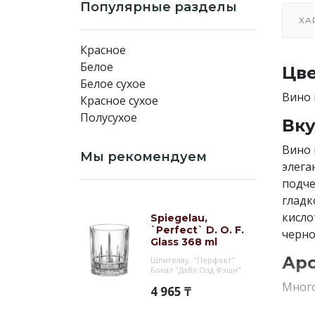
Популярные разделы
ХА
Красное
Белое
Цве
Белое сухое
Вино 
Красное сухое
Полусухое
Вку
Вино 
Мы рекомендуем
элега
подче
гладк
кисло
Spiegelau,
`Perfect` D. O. F.
черно
Glass 368 ml
Аро
Шпигелау, "Перфект"
Бокал "Дабл Олд Фэшн"
Много
4 965 ₸
фрукт