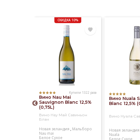
виног
культ
осуще
СКИДКА 10%
оснащ
произ
Купили 1322 раза
Купили 573 раза
Вино Nau Mai
ristina
Вино Nuala 
Sauvignon Blanc 12,5%
ieto
Blanc 12,5% (
(0,75L)
sico DOC
)
Вино Нау Май Савиньон
истина
Вино Нуала Са
Блан
енто
Новая зеландия
,
Мальборо
Santa cristina
Новая зеландия
Nau mai
кое
Nuala
Белое
Сухое
Белое
Сухое