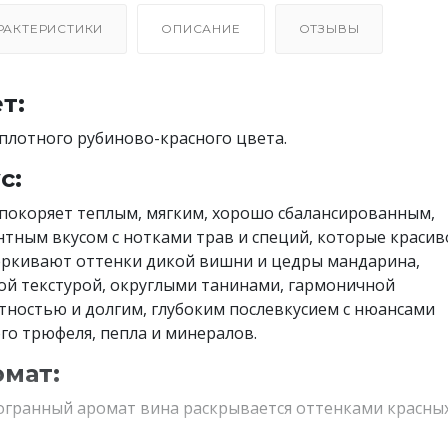
РАКТЕРИСТИКИ
ОПИСАНИЕ
ОТЗЫВЫ
т:
плотного рубиново-красного цвета.
с:
покоряет теплым, мягким, хорошо сбалансированным,
нтным вкусом с нотками трав и специй, которые красив
ркивают оттенки дикой вишни и цедры мандарина,
ой текстурой, округлыми танинами, гармоничной
тностью и долгим, глубоким послевкусием с нюансами
го трюфеля, пепла и минералов.
мат:
гранный аромат вина раскрывается оттенками красны
ов, лесных цветов, специй и какао.