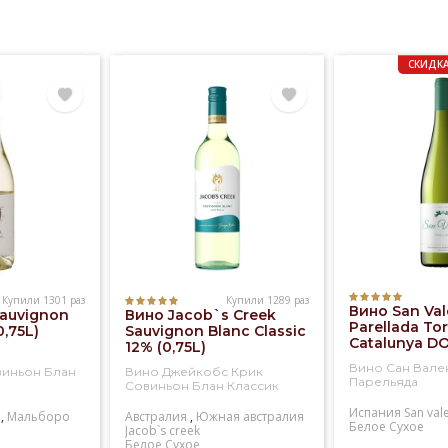
радников, при этом все этапы производства, начиная с
ивирования винограда и заканчивая розливом,
ствляются собственными силами. Винный погреб Speri
СКИДКА
ен современной техникой, что повышает эффективнос
водства высококачественных вин.
Купили 1301 раз
Купили 1289 раз
Вино San Val
Sauvignon
Вино Jacob`s Creek
Parellada Tor
0,75L)
Sauvignon Blanc Classic
Catalunya DO
12% (0,75L)
Вино Сан Вале
виньон Блан
Вино Джейкобс Крик
Парельяда
Совиньон Блан Классик
Испания
San val
,
Мальборо
Австралия
,
Южная австралия
Белое
Сухое
Jacob`s creek
Белое
Сухое