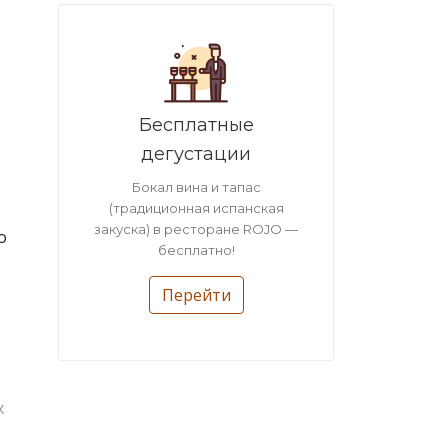
Бесплатные
дегустации
Бокал вина и тапас
(традиционная испанская
закуска) в ресторане ROJO —
о
бесплатно!
Перейти
х