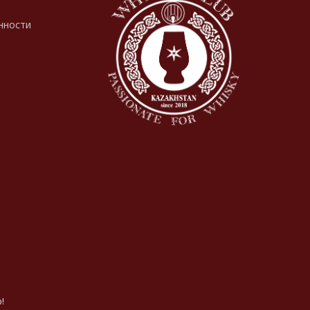
нности
!