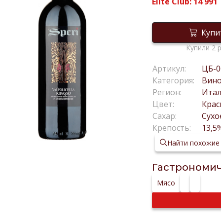
Elite Club:
14 991
Купи
Купили 2 
Артикул:
ЦБ-0
Категория:
Вин
Регион:
Ита
Цвет:
Крас
Сахар:
Сухо
Крепость:
13,5
Найти похожие
Гастрономич
Мясо