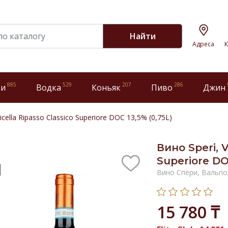
Найти
Адреса
К
885
529
207
286
ки
Водка
Коньяк
Пиво
Джин
licella Ripasso Classico Superiore DOC 13,5% (0,75L)
Вино Speri, V
Superiore DO
Вино Спери, Вальпо
15 780 ₸