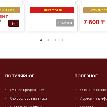
М 11 600 ₸
НАШ РЕСТОРАН
КУПИТЬ ОПТО
 084
₸
₸
7 600
₸
Ожидаем
ПОПУЛЯРНОЕ
ПОЛЕЗНОЕ
Лучшие предложения
Оплата и возвр
Односолодовый виски
Адреса и телеф
Шотландский виски
Оферта