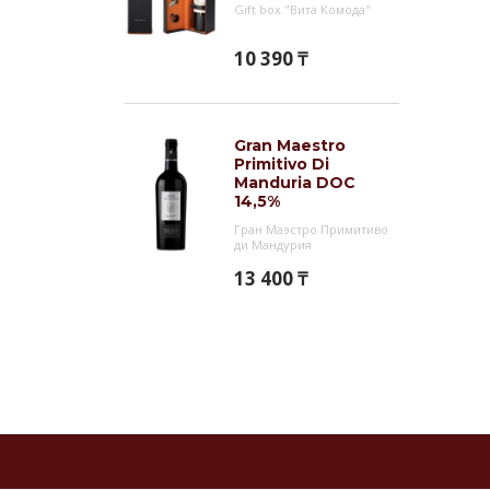
Gift box "Вита Комода"
напит
Аббре
10 390 ₸
обозн
проис
соста
Gran Maestro
отвеч
Primitivo Di
проис
Manduria DOC
14,5%
виниф
Гран Маэстро Примитиво
винам
ди Мандурия
дегус
13 400 ₸
О п
Семей
берет
века,
Спери
Class
произ