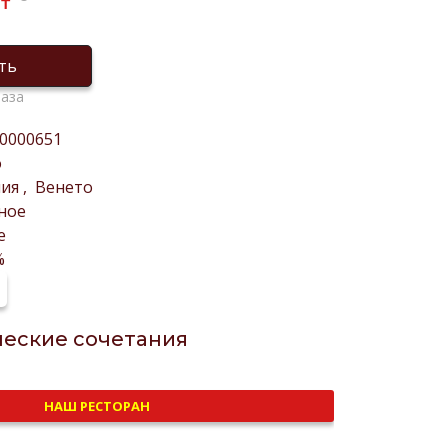
₸
ть
раза
0000651
о
лия
,
Венето
ное
е
%
еские сочетания
НАШ РЕСТОРАН