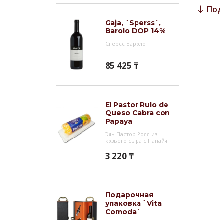
По
Гас
Gaja, `Sperss`,
Вино 
Barolo DOP 14%
зрелы
Сперсс Бароло
Инт
85 425 ₸
Орган
Ripas
Сан П
El Pastor Rulo de
и 350
Queso Cabra con
Papaya
сентя
Эль Пастор Ролл из
мацер
козьего сыра с Папайя
прохо
3 220 ₸
20-24
резер
яблоч
жмыхе
Подарочная
упаковка `Vita
темпе
Comoda`
из сл