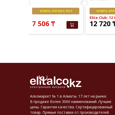
М 8 000 ₸
КУПИТЬ ОПТОМ 6 750 ₸
КУПИТЬ ОПТО
151
₸
Elite Club: 12
7 506
₸
12 720
Алкомаркет № 1 в Алматы. 17 лет на рынке.
В продаже более 3000 наименований. Лучшие
цены. Гарантия качества. Сертифицированный
товар. Прямые поставки от производителей.