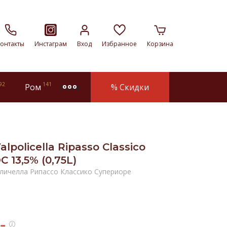
онтакты
Инстаграм
Вход
Избранное
Корзина
92
141
Ром
% Скидки
more
alpolicella Ripasso Classico
C 13,5% (0,75L)
личелла Рипассо Классико Супериоре