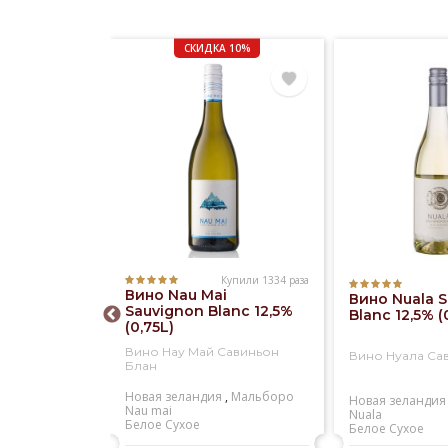
СКИДКА 10%
Купили 1334 раза
Купили 573 раза
Вино Nau Mai
ristina
Вино Nuala 
Sauvignon Blanc 12,5%
ieto
Blanc 12,5% (
(0,75L)
sico DOC
)
Вино Нау Май Савиньон
истина
Вино Нуала Са
Блан
енто
Новая зеландия
,
Мальборо
Santa cristina
Новая зеландия
Nau mai
кое
Nuala
Белое
Сухое
Белое
Сухое