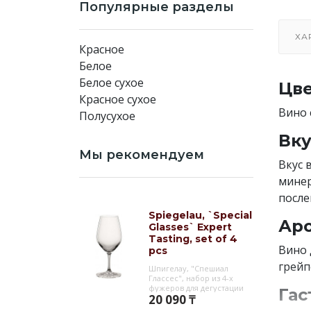
Популярные разделы
ХА
Красное
Белое
Белое сухое
Цве
Красное сухое
Вино 
Полусухое
Вку
Мы рекомендуем
Вкус 
минер
после
Spiegelau, `Special
Аро
Glasses` Expert
Tasting, set of 4
Вино 
pcs
грейп
Шпигелау, "Спешиал
Глассес", набор из 4-х
фужеров для дегустации
Гас
20 090 ₸