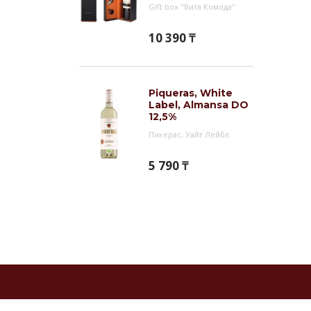
Gift box "Вита Комода"
10 390 ₸
Piqueras, White
Label, Almansa DO
12,5%
Пикерас, Уайт Лейбл
5 790 ₸