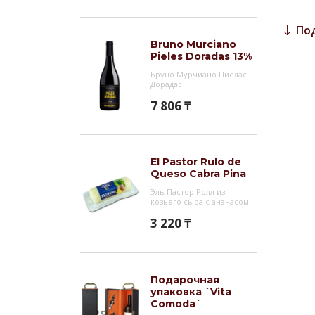
Вино 
блюда
По
издел
Bruno Murciano
Pieles Doradas 13%
Инт
Бруно Мурчиано Пиелас
Дорадас
Уже м
7 806 ₸
свежи
Для н
послу
древн
El Pastor Rulo de
Queso Cabra Pina
`Sang
Эль Пастор Ролл из
сочны
козьего сыра с ананасом
трав.
3 220 ₸
нержа
года.
Подарочная
упаковка `Vita
Comoda`