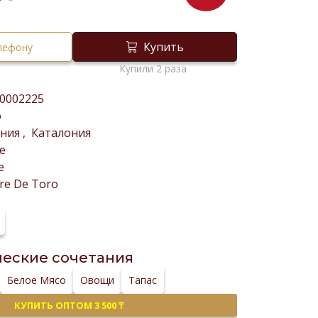
₸
Купить
елефону
Купили 2 раза
0002225
о
ания
,
Каталония
е
е
re De Toro
еские сочетания
Белое Мясо
Овощи
Тапас
КУПИТЬ ОПТОМ 3 500 ₸