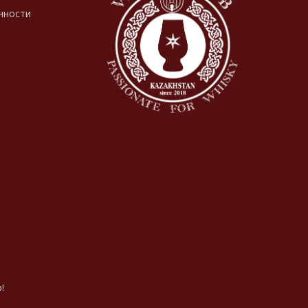
нности
!