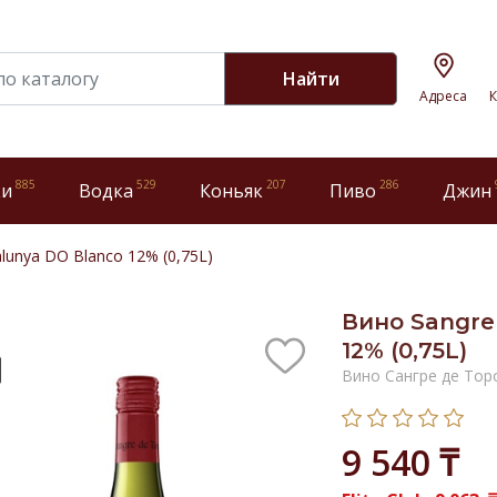
Найти
Адреса
К
885
529
207
286
ки
Водка
Коньяк
Пиво
Джин
alunya DO Blanco 12% (0,75L)
Вино Sangre 
12% (0,75L)
Вино Сангре де Тор
9 540 ₸