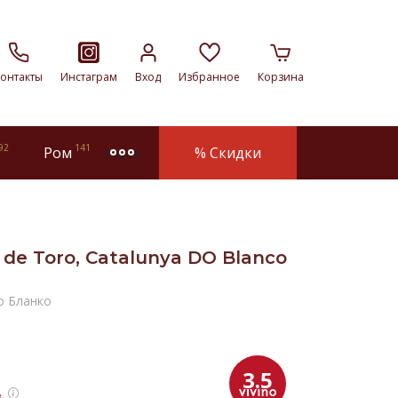
онтакты
Инстаграм
Вход
Избранное
Корзина
92
141
Ром
% Скидки
more
de Toro, Catalunya DO Blanco
о Бланко
3.5