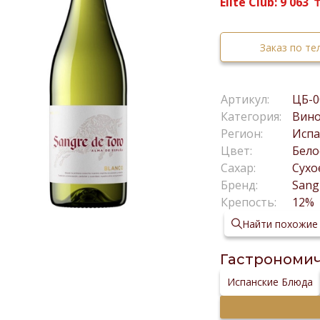
Elite Club:
9 063
Заказ по т
Артикул:
ЦБ-0
Категория:
Вин
Регион:
Исп
Цвет:
Бело
Сахар:
Сухо
Бренд:
Sang
Крепость:
12%
Найти похожие
Гастрономич
Испанские Блюда