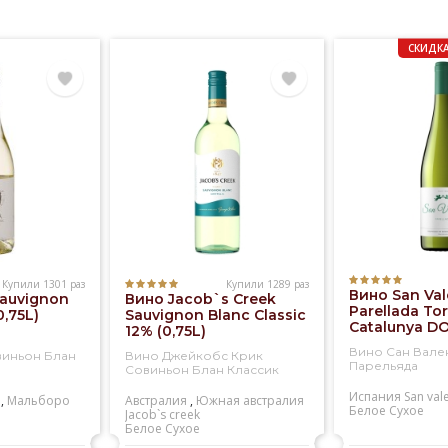
СКИДКА
Купили 1301 раз
Купили 1289 раз
Вино San Val
Sauvignon
Вино Jacob`s Creek
Parellada Tor
0,75L)
Sauvignon Blanc Classic
Catalunya DO
12% (0,75L)
Вино Сан Вале
виньон Блан
Вино Джейкобс Крик
Парельяда
Совиньон Блан Классик
Испания
San val
,
Мальборо
Австралия
,
Южная австралия
Белое
Сухое
Jacob`s creek
Белое
Сухое