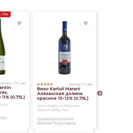
 10%
Купили 1191 раз
Купили 711 раз
entin
Вино Kartuli Marani
Вино Kia Ora
res,
Алазанская долина
Blanc 12% (0,
 11% (0,75L)
красное 10-12% (0,75L)
нтин
Вино Картули Марани
Вино КИА ОРА 
Alazani Valley Red
Блан
entin
Грузия
Kartuli marani
Новая зеландия
Красное
Полусладкое
Kia ora
Белое
Сухое