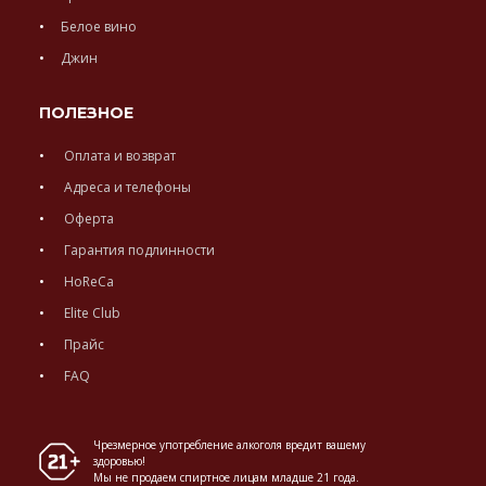
Белое вино
Джин
ПОЛЕЗНОЕ
Оплата и возврат
Адреса и телефоны
Оферта
Гарантия подлинности
HoReCa
Elite Club
Прайс
FAQ
Чрезмерное употребление алкоголя вредит вашему
здоровью!
Мы не продаем спиртное лицам младше 21 года.