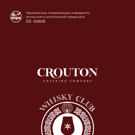
Приложения, позволяющие определить
легальность алкогольной продукции
IOS
.
Android