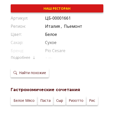
НАШ РЕСТОРАН
Артикул:
ЦБ-00001661
Регион:
Италия
,
Пьемонт
Цвет:
Белое
Сахар:
Сухое
Бренд:
Pio Cesare
Подробнее
Крепость:
14%
Производитель:
Pio Cesare
Найти похожие
Виноград:
Шардоне
Потенциал
5-8 Лет
хранения:
Гастрономические сочетания
Температура
10-12 *С
сервировки:
Сайт
Белое Мясо
Паста
Сыр
Ризотто
Рис
производителя: