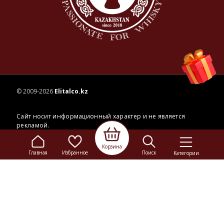
© 2009-2026
Elitalco.kz
Сайт носит информационный характер и не является
рекламой.
Сделка купли-продажи на основании публичной
оферты
осуществляется на территории розничного магазина.
Корзина
Главная
Избранное
Поиск
Категории