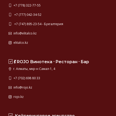
+7 (778) 322-77-55
+7 (777) 042-34-52
+7 (747) 895-23-54 - Бухгалтерия
info@elitalco.kz
elitalco.kz
💃 ROJO Винотека ⸱ Ресторан ⸱ Бар
г. Алматы, мкр-н Самал-1, 4
+7 (702) 698 80 33
info@rojo.kz
rojo.kz
Кейтеринговое агентство