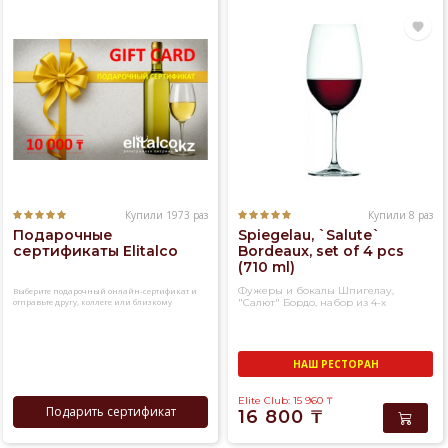
Купили 1973 раз
Купили 8 раз
Подарочные
Spiegelau, `Salute`
сертификаты Elitalco
Bordeaux, set of 4 pcs
(710 ml)
Фужеры и бокалы Шпигелау,
Выберите подарочный онлайн-сертификат и
отправьте другу, коллеге или близкому
"Салют" Бордо, набор из 4-х
человеку
фужеров
НАШ РЕСТОРАН
Elite Club: 15 960
₸
Подарить сертификат
16 800
₸