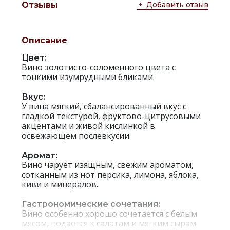
Добавить отзыв
Отзывы
Описание
Цвет:
Вино золотисто-соломенного цвета с
тонкими изумрудными бликами.
Вкус:
У вина мягкий, сбалансированный вкус с
гладкой текстурой, фруктово-цитрусовыми
акцентами и живой кислинкой в
освежающем послевкусии.
Аромат:
Вино чарует изящным, свежим ароматом,
сотканным из нот персика, лимона, яблока,
киви и минералов.
Гастрономические сочетания:
Вино особенно хорошо сочетается с белым
мясом, подается к салатам и мягким сырам.