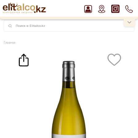
наименований!
instagram.com/rojo.kz
Главная
Каталог
Вино Pio Cesare L`Altro Chardonnay, Langhe DOC 14% (0,75L)
Рекомендуем
Водка Smirnoff Red Vodka 37,5%
Джин Gordon`s London Dry Gin 37,5%
Пиво Guinness Draught 4,2% Can
Ром Captain Morgan White 37,5%
Виски Talisker 10 YO Malt 45,8% in Box