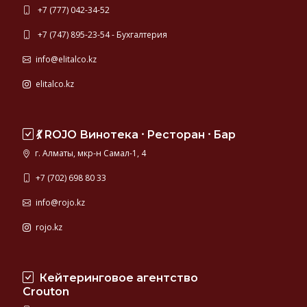
+7 (777) 042-34-52
+7 (747) 895-23-54 - Бухгалтерия
info@elitalco.kz
elitalco.kz
💃 ROJO Винотека ⸱ Ресторан ⸱ Бар
г. Алматы, мкр-н Самал-1, 4
+7 (702) 698 80 33
info@rojo.kz
rojo.kz
Кейтеринговое агентство
Crouton