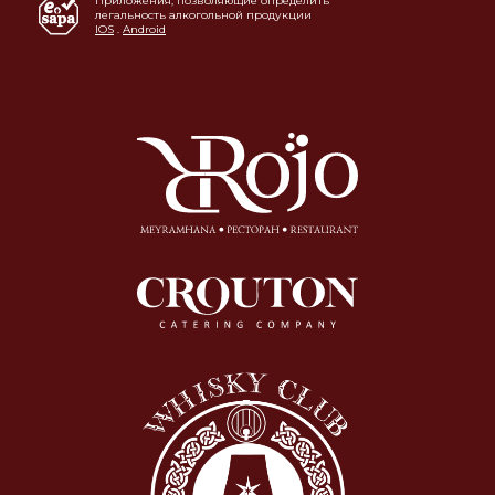
Приложения, позволяющие определить
легальность алкогольной продукции
IOS
.
Android