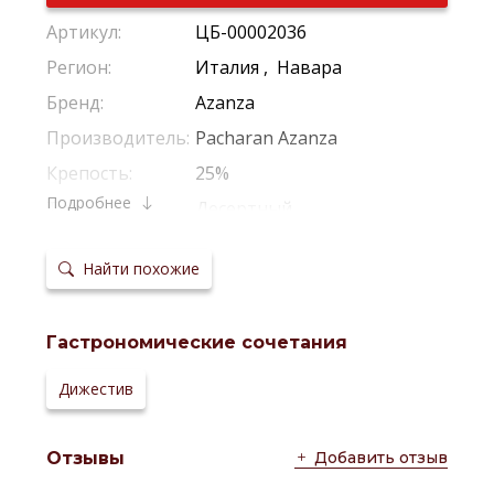
Артикул:
ЦБ-00002036
Регион:
Италия
,
Навара
Бренд:
Azanza
Производитель:
Pacharan Azanza
Крепость:
25%
Подробнее
Тип:
Десертный
Температура
8-12*С
сервировки:
Найти похожие
Гастрономические сочетания
Дижестив
Добавить отзыв
Отзывы