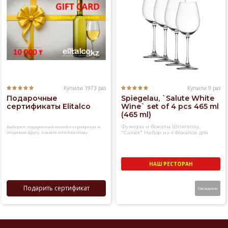
Купили 1973 раз
Купили 9 раз
Подарочные
Spiegelau, `Salute White
сертификаты Elitalco
Wine` set of 4 pcs 465 ml
(465 ml)
Фужеры и бокалы Шпигелау,
Выберите подарочный онлайн-сертификат и
отправьте другу, коллеге или близкому
"Салют" Набор из 4 бокалов для
человеку
белого вина
НАШ РЕСТОРАН
Подарить сертификат
Ожидаем