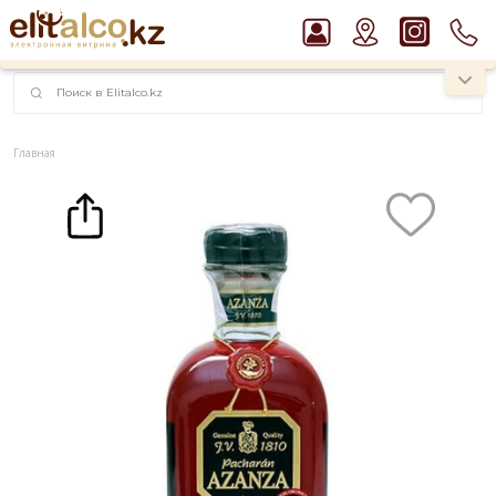
наименований!
instagram.com/rojo.kz
Главная
Каталог
Ликер Pacharan Azanza 25% (1L)
Рекомендуем
Ром Captain Morgan White 37,5%
Водка Smirnoff Red Vodka 37,5%
Джин Gordon`s London Dry Gin 37,5%
Пиво Guinness Draught 4,2% Can
Виски Talisker 10 YO Malt 45,8% in Box