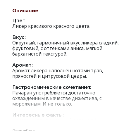
Описание
Цвет:
Ликер красивого красного цвета.
Вкус:
Округлый, гармоничный вкус ликера сладкий,
фруктовый, с оттенками аниса, мягкой
бархатистой текстурой.
Аромат:
Аромат ликера наполнен нотами трав,
пряностей и цитрусовой цедры.
Гастрономические сочетания:
Пачаран употребляется достаточно
охлажденным в качестве дижестива, с
мороженым. И не только.
Интересные факты:
Пачаран – традиционный испанский
напиток, который производят из ягод терна.
Подробнее