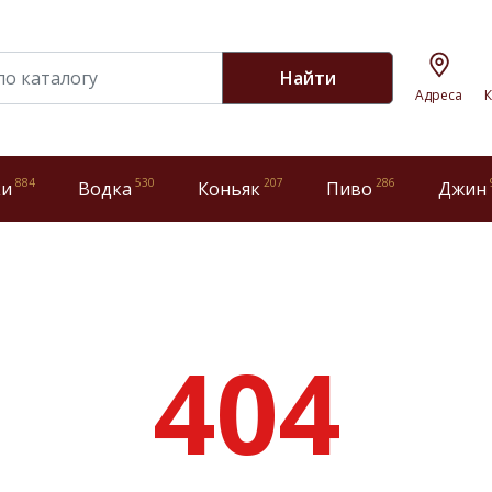
Найти
Адреса
К
884
530
207
286
ки
Водка
Коньяк
Пиво
Джин
404