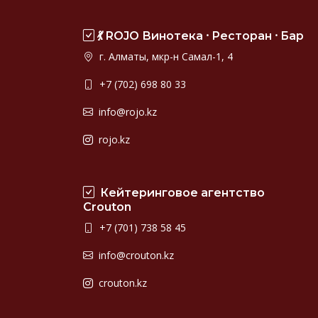
💃 ROJO Винотека ⸱ Ресторан ⸱ Бар
г. Алматы, мкр-н Самал-1, 4
+7 (702) 698 80 33
info@rojo.kz
rojo.kz
Кейтеринговое агентство
Crouton
+7 (701) 738 58 45
info@crouton.kz
crouton.kz