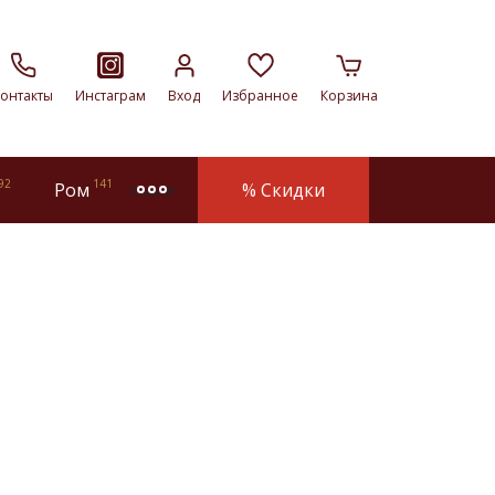
онтакты
Инстаграм
Вход
Избранное
Корзина
92
141
Ром
% Скидки
more