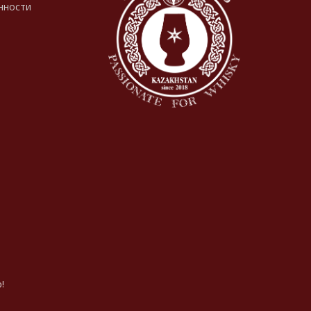
нности
!