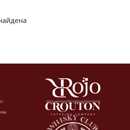
найдена
ат
оны