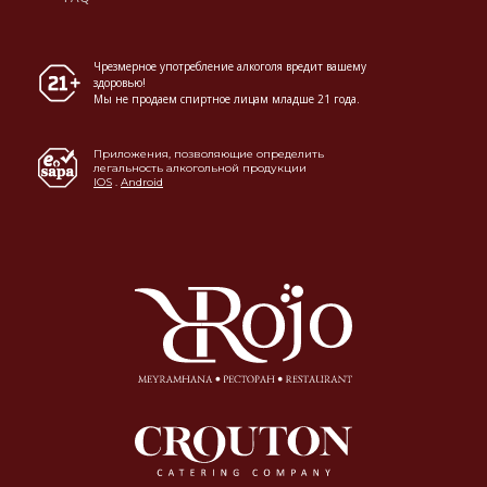
Чрезмерное употребление алкоголя вредит вашему
здоровью!
Мы не продаем спиртное лицам младше 21 года.
Приложения, позволяющие определить
легальность алкогольной продукции
IOS
.
Android