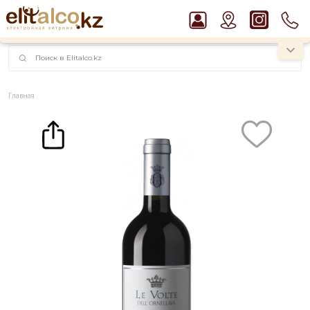
наименований!
instagram.com/rojo.kz
Главная
Каталог
Вино
Вино Ornellaia, `Le Volte`, Toscana IGT 13,5% (0,75L)
Рекомендуем
Ром Captain Morgan White 37,5%
Пиво Guinness Draught 4,2% Can
Водка Smirnoff Red Vodka 37,5%
Джин Gordon`s London Dry Gin 37,5%
Виски Talisker 10 YO Malt 45,8% in Box