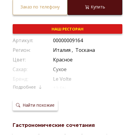
Заказ по телефону
Купить
НАШ РЕСТОРАН
Артикул:
00000009164
Регион:
Италия
,
Тоскана
Цвет:
Красное
Сахар:
Сухое
Бренд:
Le Volte
Подробнее
Крепость:
13,5%
Производитель:
Ornellaia
Найти похожие
Виноград:
Каберне Совиньон
,
Мерло
,
Санд
Потенциал
5-15 Лет
хранения:
Гастрономические сочетания
Температура
17-19*С
сервировки: