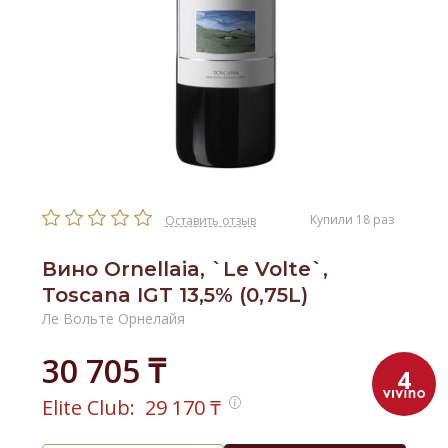
Купили 18 раз
Оставить отзыв
Вино Ornellaia, `Le Volte`,
Toscana IGT 13,5% (0,75L)
Ле Вольте Орнелайя
30 705 ₸
4
Elite Club:
29 170
₸