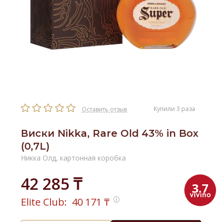
Купили 3 раза
Оставить отзыв
Виски Nikka, Rare Old 43% in Box
(0,7L)
Никка Олд, картонная коробка
42 285 ₸
3.7
Elite Club:
40 171
₸