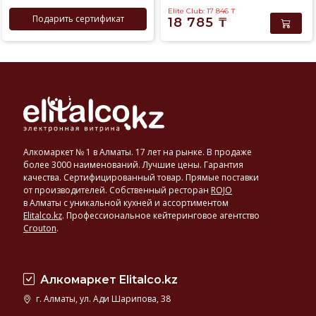
Elite Club: 17 846
₸
Подарить сертификат
18 785
₸
Алкомаркет № 1 в Алматы. 17 лет на рынке. В продаже
более 3000 наименований. Лучшие цены. Гарантия
качества. Сертифицированный товар. Прямые поставки
от производителей. Собственный ресторан
ROJO
в Алматы с уникальной кухней и ассортиментом
Elitalco.kz
.
Профессиональное кейтеринговое агентство
Crouton
.
Алкомаркет Elitalco.kz
г. Алматы, ул. Ади Шарипова, 38