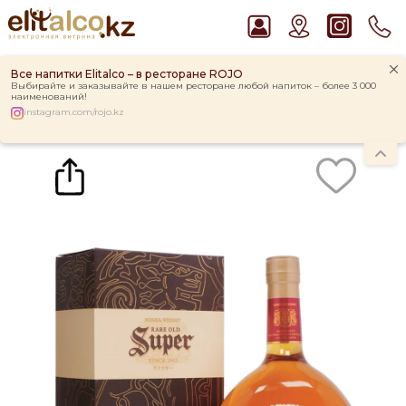
Все напитки Elitalco – в ресторане ROJO
Выбирайте и заказывайте в нашем ресторане любой напиток – более 3 000
наименований!
instagram.com/rojo.kz
Главная
Каталог
Виски Nikka, Rare Old 43% in Box (0,7L)
Рекомендуем
Виски Talisker 10 YO Malt 45,8% in Box
Ром Captain Morgan White 37,5%
Джин Gordon`s London Dry Gin 37,5%
Водка Smirnoff Red Vodka 37,5%
Пиво Guinness Draught 4,2% Can