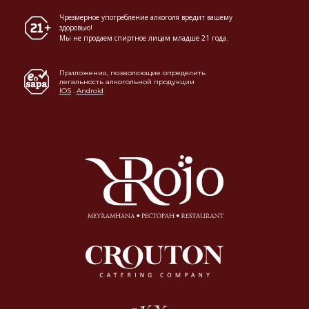
Чрезмерное употребление алкоголя вредит вашему
здоровью!
Мы не продаем спиртное лицам младше 21 года.
Приложения, позволяющие определить
легальность алкогольной продукции
IOS
.
Android