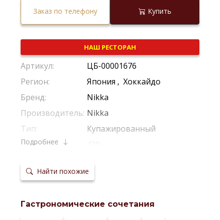
Заказ по телефону
Купить
НАШ РЕСТОРАН
Артикул:
ЦБ-00001676
Регион:
Япония
,
Хоккайдо
Бренд:
Nikka
Производитель:
Nikka
Тип:
Купажированный
Подробнее
Крепость:
43%
Температура
20-22 °С
сервировки:
Найти похожие
Сайт
производителя:
Гастрономические сочетания