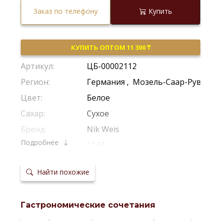
Заказ по телефону
Купить
КУПИТЬ ОПТОМ 11 300 ₸
Артикул:
ЦБ-00002112
Регион:
Германия
,
Мозель-Саар-Рувер
Цвет:
Белое
Сахар:
Сухое
Бренд:
Nik Weis
Подробнее
Крепость:
11.5%
Производитель:
Nik Weis St. Urbans-Hof
Найти похожие
Виноград:
Рислинг
Потенциал
2-4 Года
хранения:
Гастрономические сочетания
Температура
10-12 *С
сервировки: