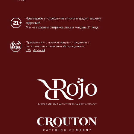
Чрезмерное употребление алкоголя вредит вашему
здоровью!
Мы не продаем спиртное лицам младше 21 года.
Приложения, позволяющие определить
легальность алкогольной продукции
IOS
.
Android