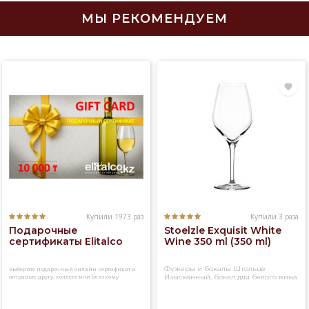
МЫ РЕКОМЕНДУЕМ
Купили 1973 раз
Купили 3 раза
Подарочные
Stoelzle Exquisit White
сертификаты Elitalco
Wine 350 ml (350 ml)
Фужеры и бокалы Штольце
Выберите подарочный онлайн-сертификат и
отправьте другу, коллеге или близкому
Изысканный, бокал для белого вина
человеку