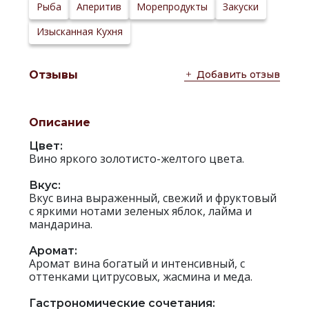
Сайт
Рыба
Аперитив
Морепродукты
Закуски
производителя:
Изысканная Кухня
Добавить отзыв
Отзывы
Описание
Цвет:
Вино яркого золотисто-желтого цвета.
Вкус:
Вкус вина выраженный, свежий и фруктовый
с яркими нотами зеленых яблок, лайма и
мандарина.
Аромат:
Аромат вина богатый и интенсивный, с
оттенками цитрусовых, жасмина и меда.
Гастрономические сочетания: