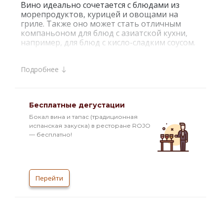
Вино идеально сочетается с блюдами из
морепродуктов, курицей и овощами на
гриле. Также оно может стать отличным
компаньоном для блюд с азиатской кухни,
например, для блюд с кисло-сладким соусом.
Интересные факты:
Подробнее
Riesling Dry от Nik Weis —
высококачественное немецкое вино с
яркими нотами зеленых яблок, лайма и
мандарина, богатым ароматом цитрусовых,
Бесплатные дегустации
жасмина и меда. Выращенное на склонах
реки Мозель, оно идеально сочетается с
Бокал вина и тапас (традиционная
морепродуктами, курицей и азиатской
испанская закуска) в ресторане ROJO
кухней, созданное с использованием
— бесплатно!
натуральных методов производства.
О производителе:
Nik Weis, владелец винодельни, является
Перейти
четвёртым поколением своей семьи,
которая занимается производством вина в
регионе Мозель в Германии. Семья Weis и