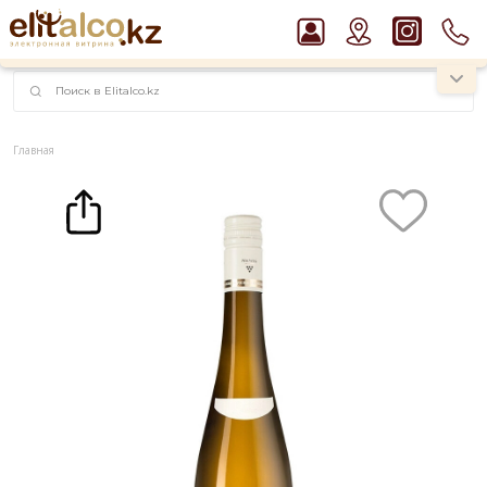
наименований!
instagram.com/rojo.kz
Главная
Каталог
Вино Nik Weis Mosel Riesling Dry 11,5% (0,75L)
Рекомендуем
Виски Talisker 10 YO Malt 45,8% in Box
Джин Gordon`s London Dry Gin 37,5%
Пиво Guinness Draught 4,2% Can
Ром Captain Morgan White 37,5%
Водка Smirnoff Red Vodka 37,5%