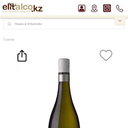
наименований!
instagram.com/rojo.kz
Главная
Каталог
Вино
Вино Mud House Woolshed Vineyard Sauvignon Blanc 13% (0,75L)
Рекомендуем
Ром Captain Morgan White 37,5%
Джин Gordon`s London Dry Gin 37,5%
Пиво Guinness Draught 4,2% Can
Водка Smirnoff Red Vodka 37,5%
Виски Talisker 10 YO Malt 45,8% in Box