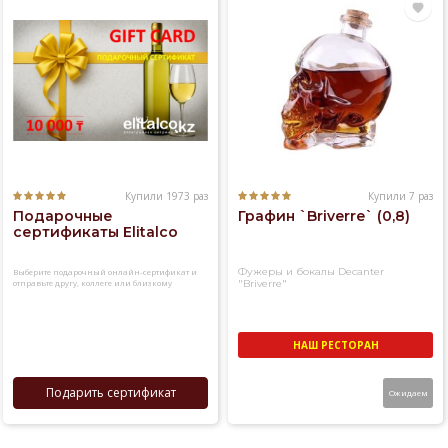
Купили 1973 раз
Купили 7 раз
Подарочные
Графин `Briverre` (0,8)
сертификаты Elitalco
Фужеры и бокалы Decanter
Выберите подарочный онлайн-сертификат и
отправьте другу, коллеге или близкому
"Briverre"
человеку
НАШ РЕСТОРАН
Подарить сертификат
Ожидаем