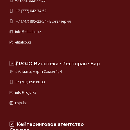
+7 (778) 322-77-55
+7 (777) 042-34-52
+7 (747) 895-23-54 - Бухгалтерия
info@elitalco.kz
elitalco.kz
💃 ROJO Винотека ⸱ Ресторан ⸱ Бар
г. Алматы, мкр-н Самал-1, 4
+7 (702) 698 80 33
info@rojo.kz
rojo.kz
Кейтеринговое агентство