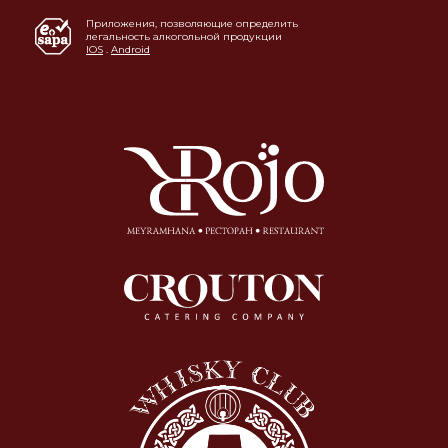
Приложения, позволяющие определить
легальность алкогольной продукции
IOS
.
Android