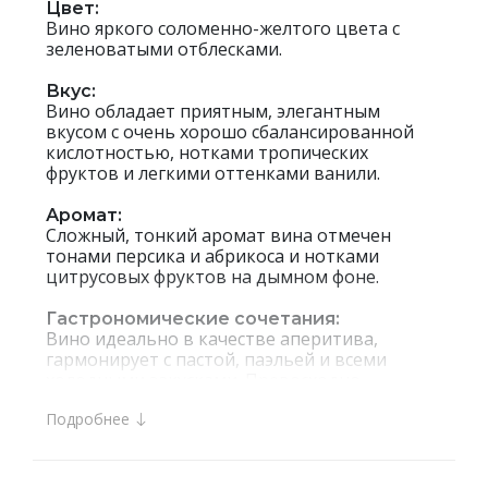
Цвет:
Вино яркого соломенно-желтого цвета с
зеленоватыми отблесками.
Вкус:
Вино обладает приятным, элегантным
вкусом с очень хорошо сбалансированной
кислотностью, нотками тропических
фруктов и легкими оттенками ванили.
Аромат:
Сложный, тонкий аромат вина отмечен
тонами персика и абрикоса и нотками
цитрусовых фруктов на дымном фоне.
Гастрономические сочетания:
Вино идеально в качестве аперитива,
гармонирует с пастой, паэльей и всеми
холодными закусками. Превосходно
сочетается с любой запеченной рыбой,
Подробнее
копченой рыбой и сырами.
Интересные факты:
Белое сухое вино `Mucho Mas` Blanco