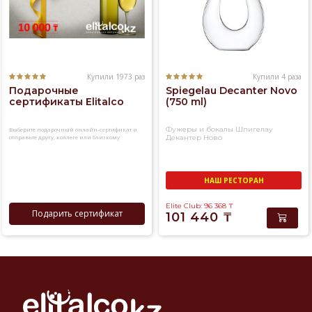
Купили 1973 раз
Купили 4 раза
Подарочные
Spiegelau Decanter Novo
сертификаты Elitalco
(750 ml)
Фужеры и бокалы Шпигелау
Выберите подарочный онлайн-сертификат и
отправьте другу, коллеге или близкому
Декантер Ново
человеку
НАШ РЕСТОРАН
Elite Club: 96 368
₸
Подарить сертификат
101 440
₸