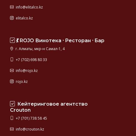
info@elitalco.kz
elitalco.kz
💃 ROJO Винотека ⸱ Ресторан ⸱ Бар
г. Алматы, мкр-н Самал-1, 4
+7 (702) 698 80 33
info@rojo.kz
rojo.kz
Кейтеринговое агентство
Crouton
+7 (701) 738 58 45
info@crouton.kz