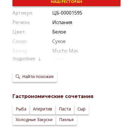
НАШ РЕСТОРАН
Артикул:
ЦБ-00001595
Регион:
Испания
Цвет:
Белое
Сахар:
Сухое
Бренд:
Mucho Mas
Подробнее
Крепость:
12,5%
Производитель:
Felix Solis Avantis
Найти похожие
Виноград:
Вердехо
,
Совиньон Блан
,
Шардо
Потенциал
Рекомендуется Пить Молодым
хранения:
Гастрономические сочетания
Температура
6-8 °С
сервировки:
Сайт
Рыба
Аперитив
Паста
Сыр
производителя:
Холодные Закуски
Паэлья