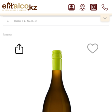
наименований!
instagram.com/rojo.kz
Главная
Каталог
Вино Mucho Mas Blanco 12,5% (0,75L)
Рекомендуем
Ром Captain Morgan White 37,5%
Виски Talisker 10 YO Malt 45,8% in Box
Водка Smirnoff Red Vodka 37,5%
Пиво Guinness Draught 4,2% Can
Джин Gordon`s London Dry Gin 37,5%