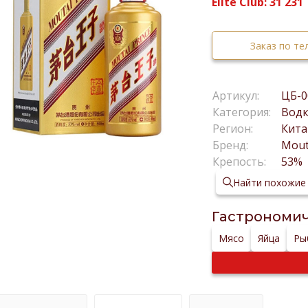
Elite Club:
31 231
Заказ по т
Артикул:
ЦБ-0
Категория:
Вод
Регион:
Кита
Бренд:
Mout
Крепость:
53%
Найти похожие
Гастрономич
Мясо
Яйца
Ры