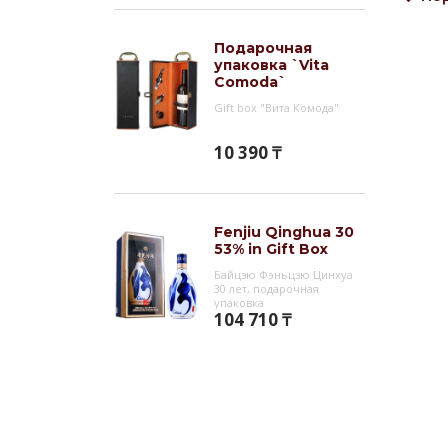
Гас
Водку
Подарочная
мяса,
упаковка `Vita
пить 
Comoda`
испол
Gift box "Вита Комода"
Инт
10 390 ₸
`Mout
Байцз
польз
Fenjiu Qinghua 30
53% in Gift Box
самым
Байцзю Фэньцзю Цинхуа
Gold 
30 лет, подарочная
китай
упаковка
104 710 ₸