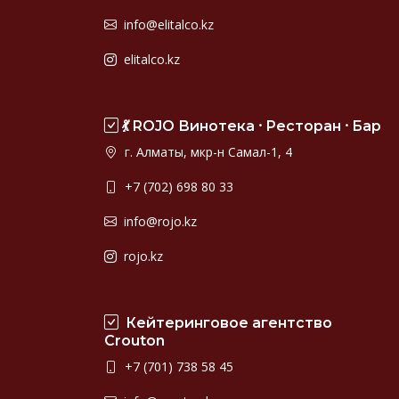
info@elitalco.kz
elitalco.kz
💃 ROJO Винотека ⸱ Ресторан ⸱ Бар
г. Алматы, мкр-н Самал-1, 4
+7 (702) 698 80 33
info@rojo.kz
rojo.kz
Кейтеринговое агентство
Crouton
+7 (701) 738 58 45