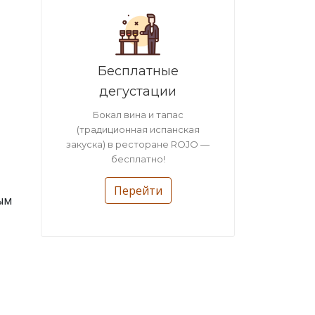
Бесплатные
дегустации
Бокал вина и тапас
(традиционная испанская
закуска) в ресторане ROJO —
бесплатно!
Перейти
ым