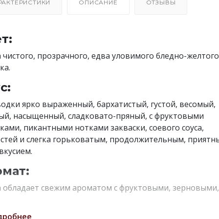
РАКТЕРИСТИКИ
ОПИСАНИЕ
ОТЗЫВЫ
т:
 чистого, прозрачного, едва уловимого бледно-желтого
ка.
с:
водки ярко выраженный, бархатистый, густой, весомый,
ый, насыщенный, сладковато-пряный, с фруктовыми
ками, пикантными нотками закваски, соевого соуса,
стей и слегка горьковатым, продолжительным, приятн
вкусием.
мат:
 обладает свежим ароматом с фруктовыми, зерновыми,
чными и пряными оттенками.
дробнее