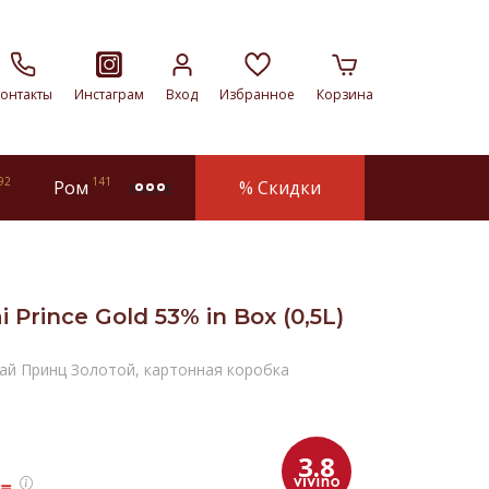
онтакты
Инстаграм
Вход
Избранное
Корзина
92
141
Ром
% Скидки
more
 Prince Gold 53% in Box (0,5L)
ай Принц Золотой, картонная коробка
3.8