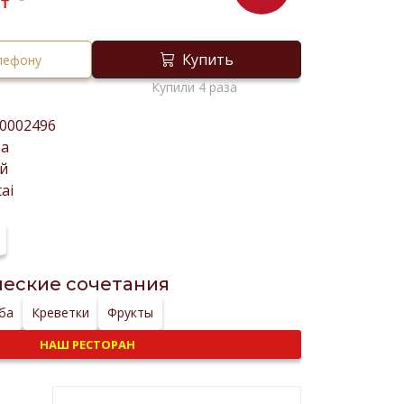
₸
Купить
елефону
Купили 4 раза
0002496
ка
й
ai
еские сочетания
ба
Креветки
Фрукты
НАШ РЕСТОРАН