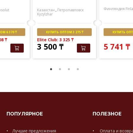
Финляндия
Finl
solut
Казахстан
,
Петропавловск
Kyzylzhar
М 6 370 ₸
КУПИТЬ ОПТОМ 3 275 ₸
КУПИТЬ ОПТО
508
₸
Elite Club: 3 325
₸
3 500
₸
5 741
₸
ПОПУЛЯРНОЕ
ПОЛЕЗНОЕ
Лучшие предложения
Оплата и возвр