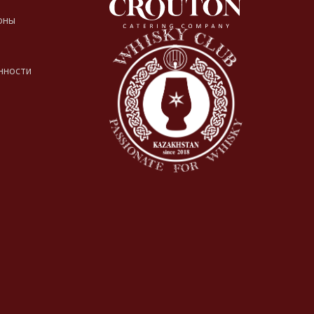
оны
нности