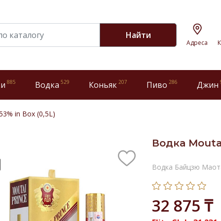
Найти
Адреса
К
885
529
207
286
ки
Водка
Коньяк
Пиво
Джин
53% in Box (0,5L)
Водка Moutai
Водка Байцзю Маот
32 875 ₸