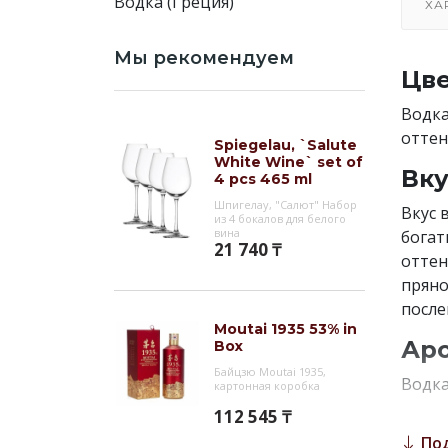
Водка (Греция)
ХА
Мы рекомендуем
Цве
Водка
оттен
Spiegelau, `Salute
White Wine` set of
Вку
4 pcs 465 ml
Шпигелау, "Салют" Набор
Вкус 
из 4 бокалов для белого
вина
богат
21 740 ₸
оттен
пряно
после
Moutai 1935 53% in
Аро
Box
Байцзю Moutai 1935,
Водка
картонная коробка
цвето
112 545 ₸
По