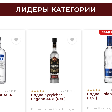
ЛИДЕРЫ КАТЕГОРИИ
СКИДКА
Купили 24111 раз
Купили 11338 раз
Водка Finla
ut 40%
Водка Kyzylzhar
(0,5L)
Legend 40% (0,5L)
Водка Финлян
т
Водка Кызыл Жар Легенда