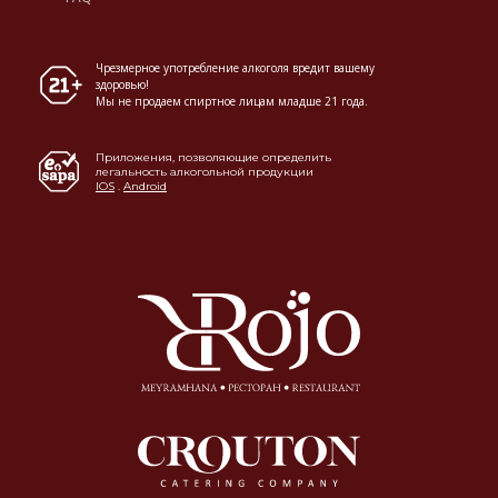
Чрезмерное употребление алкоголя вредит вашему
здоровью!
Мы не продаем спиртное лицам младше 21 года.
Приложения, позволяющие определить
легальность алкогольной продукции
IOS
.
Android