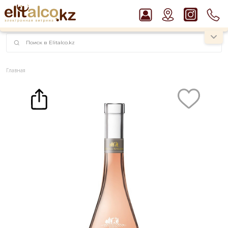
наименований!
instagram.com/rojo.kz
Главная
Каталог
Вино Mega Spileo Rose, Achaia PGI 12% (0,75L)
Рекомендуем
Пиво Guinness Draught 4,2% Can
Джин Gordon`s London Dry Gin 37,5%
Ром Captain Morgan White 37,5%
Виски Talisker 10 YO Malt 45,8% in Box
Водка Smirnoff Red Vodka 37,5%