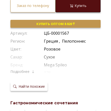
Заказ по телефону
Купить
КУПИТЬ ОПТОМ 8 820 ₸
Артикул:
ЦБ-00001567
Регион:
Греция
,
Пелопоннес
Цвет:
Розовое
Сахар:
Сухое
Бренд:
Mega Spileo
Подробнее
Крепость:
12%
Производитель:
Cavino
Найти похожие
Виноград:
Малагузия
,
Каберне Фран
Потенциал
2-3 Года
хранения:
Гастрономические сочетания
Температура
8-12*С
сервировки: