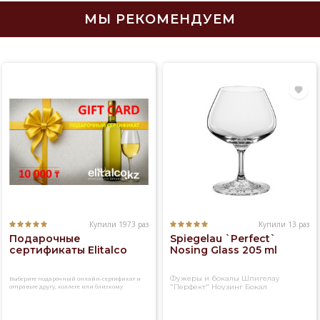
МЫ РЕКОМЕНДУЕМ
Купили 1973 раз
Купили 13 раз
Подарочные
Spiegelau `Perfect`
сертификаты Elitalco
Nosing Glass 205 ml
Фужеры и бокалы Шпигелау
Выберите подарочный онлайн-сертификат и
отправьте другу, коллеге или близкому
"Перфект" Ноузинг Бокал
человеку