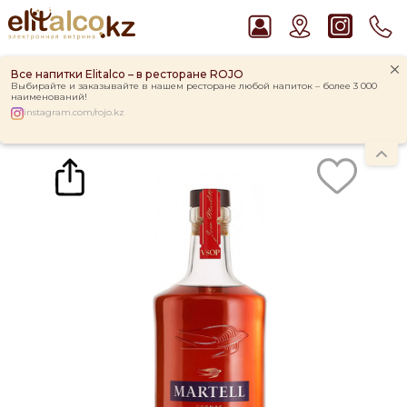
Все напитки Elitalco – в ресторане ROJO
Выбирайте и заказывайте в нашем ресторане любой напиток – более 3 000
наименований!
instagram.com/rojo.kz
Главная
Каталог
Крепкие напитки
Коньяк
Коньяк Martell V.S.O.P. 40% (0,7L)
Рекомендуем
Джин Gordon`s London Dry Gin 37,5%
Водка Smirnoff Red Vodka 37,5%
Виски Talisker 10 YO Malt 45,8% in Box
Пиво Guinness Draught 4,2% Can
Ром Captain Morgan White 37,5%