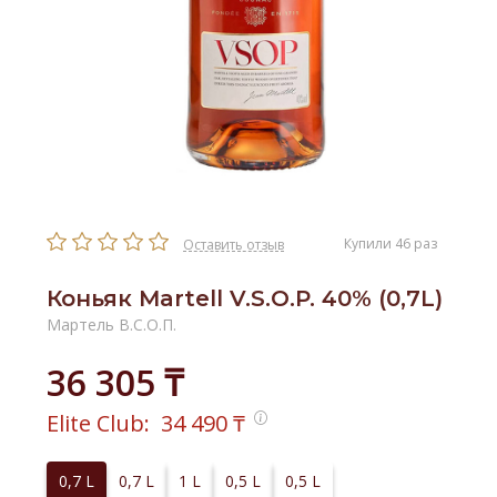
Купили 46 раз
Оставить отзыв
Коньяк Martell V.S.O.P. 40% (0,7L)
Мартель В.С.О.П.
36 305 ₸
Elite Club:
34 490
₸
0,7 L
0,7 L
1 L
0,5 L
0,5 L