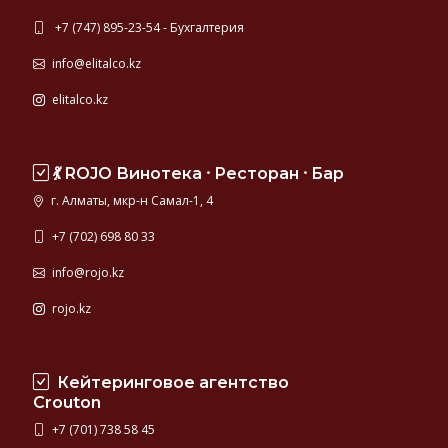
+7 (747) 895-23-54 - Бухгалтерия
info@elitalco.kz
elitalco.kz
💃 ROJO Винотека ⸱ Ресторан ⸱ Бар
г. Алматы, мкр-н Самал-1, 4
+7 (702) 698 80 33
info@rojo.kz
rojo.kz
Кейтеринговое агентство
Crouton
+7 (701) 738 58 45