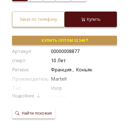
Заказ по телефону
Купить
КУПИТЬ ОПТОМ 32 340 ₸
Артикул:
00000008877
спирт:
10 Лет
Регион:
Франция
,
Коньяк
Производитель:
Martell
Тип:
Vsop
Подробнее
Бренд:
Martell
Крепость:
40%
Найти похожие
Выдержка:
8 Лет
Самый старый
10 Лет