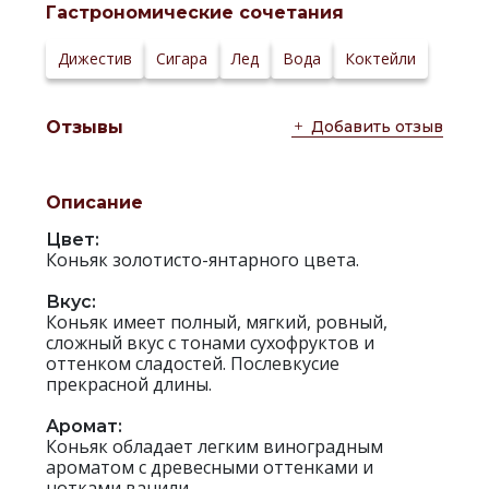
спирт:
Гастрономические сочетания
Температура
20-22 °С
сервировки:
Сайт
Дижестив
Сигара
Лед
Вода
Коктейли
производителя:
Добавить отзыв
Отзывы
Описание
Цвет:
Коньяк золотисто-янтарного цвета.
Вкус:
Коньяк имеет полный, мягкий, ровный,
сложный вкус с тонами сухофруктов и
оттенком сладостей. Послевкусие
прекрасной длины.
Аромат:
Коньяк обладает легким виноградным
ароматом с древесными оттенками и
нотками ванили.