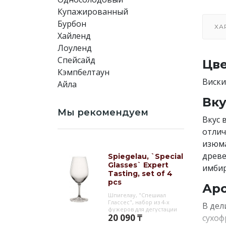
Купажированный
Бурбон
ХА
Хайленд
Лоуленд
Спейсайд
Цве
Кэмпбелтаун
Виски
Айла
Вку
Мы рекомендуем
Вкус 
отлич
изюма
древе
Spiegelau, `Special
Glasses` Expert
имбир
Tasting, set of 4
pcs
Аро
Шпигелау, "Спешиал
Глассес", набор из 4-х
В дел
фужеров для дегустации
20 090 ₸
сухоф