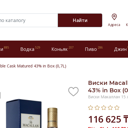
Найти
Адреса
К
885
529
207
286
ки
Водка
Коньяк
Пиво
Джин
le Cask Matured 43% in Box (0,7L)
Виски Macal
43% in Box (0
Виски Макаллан 15 
116 625 