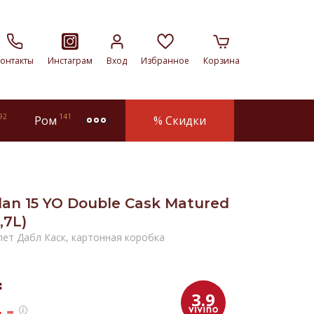
онтакты
Инстаграм
Вход
Избранное
Корзина
92
141
Ром
% Скидки
more
lan 15 YO Double Cask Matured
,7L)
лет Дабл Каск, картонная коробка
₸
3.9