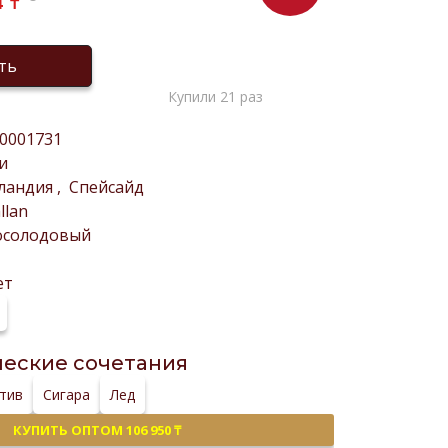
4
₸
ть
Купили 21 раз
0001731
и
ландия
,
Спейсайд
llan
осолодовый
ет
еские сочетания
тив
Сигара
Лед
КУПИТЬ ОПТОМ 106 950 ₸