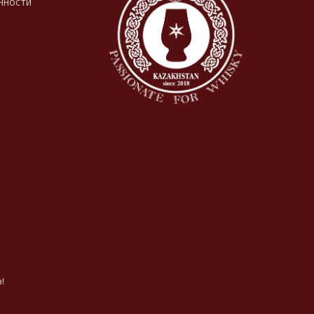
нности
!