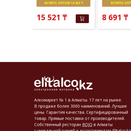
М 15 055 ₸
КУПИТЬ ОПТОМ 14 433 ₸
КУПИТЬ ОПТО
 381
₸
₸
15 521
₸
8 691
₸
Алкомаркет № 1 в Алматы. 17 лет на рынке.
В продаже более 3000 наименований. Лучшие
цены. Гарантия качества. Сертифицированный
товар. Прямые поставки от производителей.
Собственный ресторан
ROJO
в Алматы
с уникальной кухней и ассортиментом
Elitalco.kz