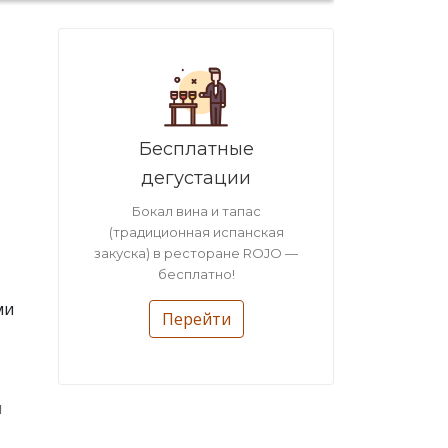
Бесплатные
дегустации
Бокал вина и тапас
(традиционная испанская
закуска) в ресторане ROJO —
бесплатно!
ми
Перейти
ы