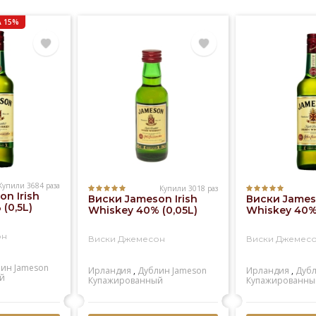
 15%
Купили 3684 раза
Купили 3018 раз
n Irish
Виски Jameson Irish
Виски Jameso
(0,5L)
Whiskey 40% (0,05L)
Whiskey 40% 
он
Виски Джемесон
Виски Джемес
лин
Jameson
Ирландия
,
Дублин
Jameson
Ирландия
,
Дуб
й
Купажированный
Купажированны