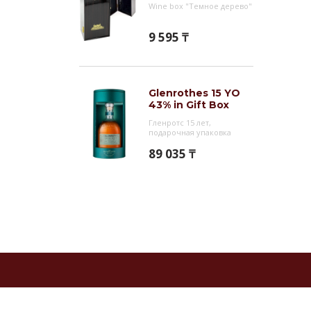
Wine box "Темное дерево"
9 595 ₸
Glenrothes 15 YO
43% in Gift Box
Гленротс 15 лет,
подарочная упаковка
89 035 ₸