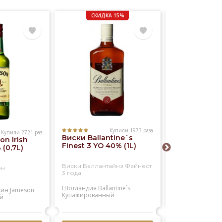
СКИДКА 15%
Купили 1973 раза
Купили 2721 раз
Виски Ballantine`s
n Irish
Виски Willia
Finest 3 YO 40% (1L)
(0,7L)
Lawson`s 40
Виски Баллантайнз Файнест
он
Виски Вильям 
3 года
Шотландия
Ballantine`s
лин
Jameson
Шотландия
Will
Купажированный
й
Купажированны