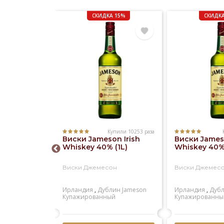
СКИДКА 15%
СКИДКА
Купили 10253 раза
Купили 1181 раз
Виски Jameson Irish
Виски Jameso
 Regal 12
Whiskey 40% (1L)
Whiskey 40% 
)
Виски Джемесон
Виски Джемес
ал 12 лет
Ирландия
,
Дублин
Jameson
Ирландия
,
Дуб
ейсайд
Chivas
Купажированный
Купажированны
й