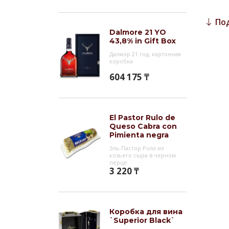
допол
По
Гас
Dalmore 21 YO
43,8% in Gift Box
Специ
со ль
Далмор 21 год, картонная
коробка
Инт
604 175 ₸
Macal
виски
масте
El Pastor Rulo de
Queso Cabra con
`Maca
Pimienta negra
сбала
Эль Пастор Ролл из
произ
козьего сыра в черном
перце
ручно
3 220 ₸
евро
Коробка для вина
`Superior Black`