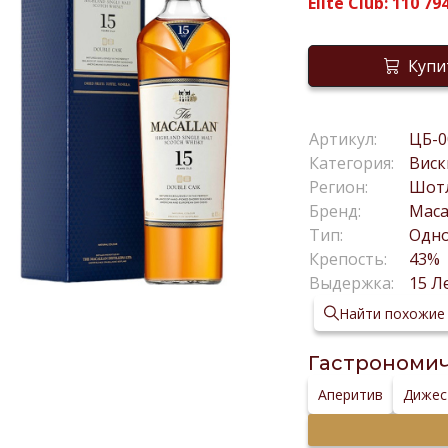
Elite Club:
110 79
Купи
Артикул:
ЦБ-0
Категория:
Виск
Регион:
Шот
Бренд:
Maca
Тип:
Одн
Крепость:
43%
Выдержка:
15 Л
Найти похожие
Гастрономич
Аперитив
Дижес