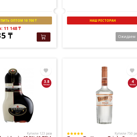
УПИТЬ ОПТОМ 10 700 ₸
НАШ РЕСТОРАН
b: 11 148
₸
35
₸
Ожидаем
3.8
4
Купили 123 раза
Купили 750 ра