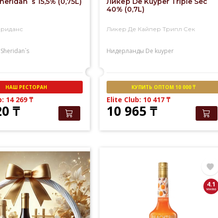
eridan`s 15,5% (0,75L)
Ликер De Kuyper Triple Sec
40% (0,7L)
эриданс
Ликер Де Кайпер Трипл Сек
Sheridan`s
Нидерланды
De kuyper
НАШ РЕСТОРАН
КУПИТЬ ОПТОМ 10 000 ₸
b: 14 269
₸
Elite Club: 10 417
₸
20
₸
10 965
₸
4.1