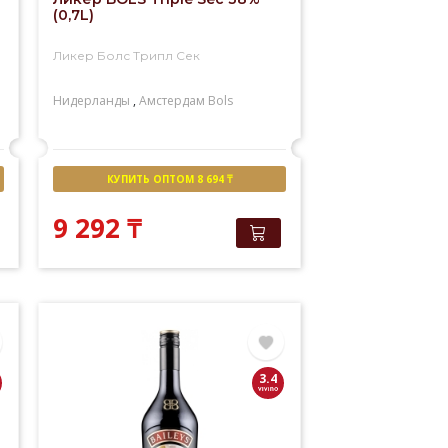
(0,7L)
Ликер Болс Трипл Сек
Нидерланды
,
Амстердам
Bols
КУПИТЬ ОПТОМ 8 694 ₸
9 292
₸
3.4