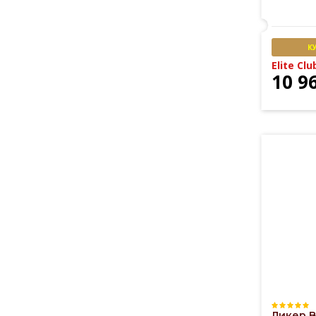
К
Elite Clu
10 9
Ликер B