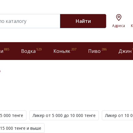
Найти
Адреса
К
885
529
207
286
ки
Водка
Коньяк
Пиво
Джин
р
5 000 тенге
Ликер от 5 000 до 10 000 тенге
Ликер от 10 0
 15 000 тенге и выше