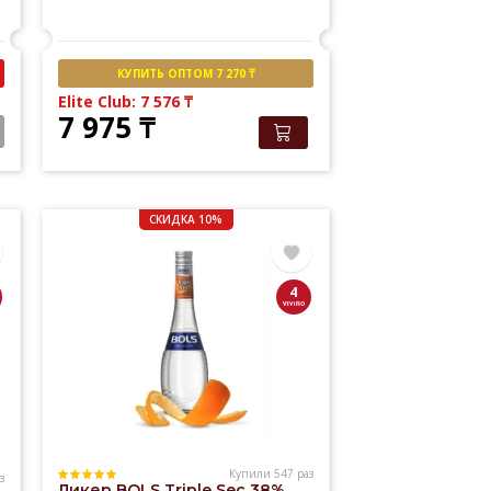
КУПИТЬ ОПТОМ 7 270 ₸
Elite Club: 7 576
₸
7 975
₸
СКИДКА 10%
4
Купили 547 раз
з
Ликер BOLS Triple Sec 38%