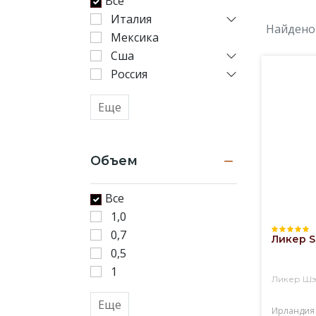
Все
на
Италия
основе
Найдено
Мексика
крепкого
алкоголя
Сша
(коньяка,
Россия
бренди,
виски)
Еще
с
использованием
различных
наполнителей,
Объем
придающих
вкус
Все
и
1,0
аромат.
Это
0,7
Ликер Sh
могут
0,5
быть
1
орехи,
Ликер Ш
травы,
Еще
специи,
Ирландия