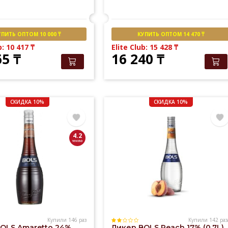
УПИТЬ ОПТОМ 10 000 ₸
КУПИТЬ ОПТОМ 14 470 ₸
b: 10 417
₸
Elite Club: 15 428
₸
65
₸
16 240
₸
СКИДКА 10%
СКИДКА 10%
4.2
Купили 146 раз
Купили 142 раз
OLS Amaretto 24%
Ликер BOLS Peach 17% (0,7L)