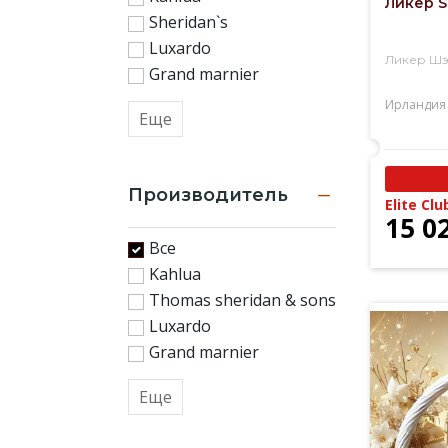
Ликер Sh
ликеры
Sheridan`s
от
Luxardo
Ликер Ш
производителей
Grand marnier
с
прекрасной
Ирландия
Еще
многолетней
репутацией
Производитель
Elite Clu
15 0
Все
Kahlua
Thomas sheridan & sons
Luxardo
Grand marnier
Еще