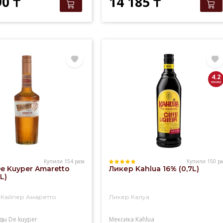
90
₸
14 185
₸
4.2
Купили 154 раза
Купили 150 ра
e Kuyper Amaretto
Ликер Kahlua 16% (0,7L)
L)
 Кайпер Амаретто
Ликер Калуа
ды
De kuyper
Мексика
Kahlua