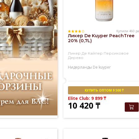
Купили 460 ра
Ликер De Kuyper PeachTree
20% (0,7L)
Ликер Де Кайпер Персиковое
Дерево
Нидерланды
De kuyper
КУПИТЬ ОПТОМ 9 500 ₸
Elite Club: 9 899
₸
10 420
₸