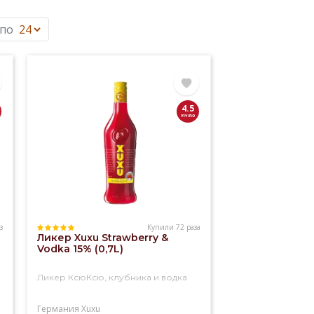
 по
4.5
з
Купили 72 раза
Ликер Xuxu Strawberry &
Vodka 15% (0,7L)
Ликер КсюКсю, клубника и водка
Германия
Xuxu