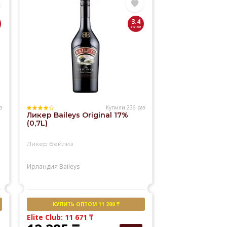
3.4
з
Купили 236 раз
Ликер Baileys Original 17%
(0,7L)
Ликер Бейлиз
Ирландия
Baileys
КУПИТЬ ОПТОМ 11 200 ₸
Elite Club: 11 671
₸