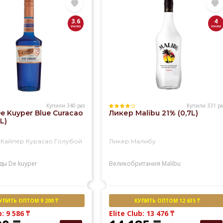
3.6
4
Купили 340 раз
Купили 331 ра
e Kuyper Blue Curacao
Ликер Malibu 21% (0,7L)
L)
 Кайпер Курасао Голубой
Ликер Малибу
ды
De kuyper
Великобритания
Malibu
УПИТЬ ОПТОМ 9 200 ₸
КУПИТЬ ОПТОМ 12 635 ₸
b: 9 586
₸
Elite Club: 13 476
₸