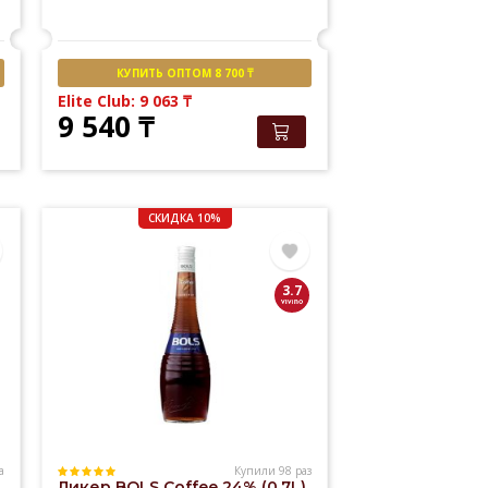
КУПИТЬ ОПТОМ 8 700 ₸
Elite Club: 9 063
₸
9 540
₸
СКИДКА 10%
3.7
а
Купили 98 раз
Ликер BOLS Coffee 24% (0,7L)