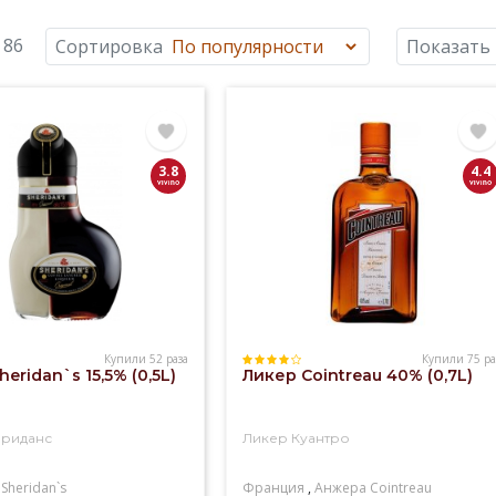
 86
Сортировка
Показать
3.8
4.4
Купили 52 раза
Купили 75 ра
eridan`s 15,5% (0,5L)
Ликер Cointreau 40% (0,7L)
эриданс
Ликер Куантро
Sheridan`s
Франция
,
Анжера
Cointreau