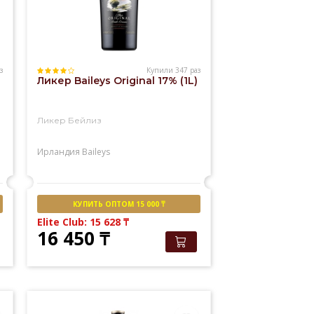
з
Купили 347 раз
Ликер Baileys Original 17% (1L)
Ликер Бейлиз
Ирландия
Baileys
КУПИТЬ ОПТОМ 15 000 ₸
Elite Club: 15 628
₸
16 450
₸