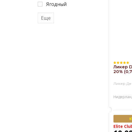
Ягодный
Еще
Ликер D
20% (0,7
Ликер Де
Нидерлан
К
Elite Clu