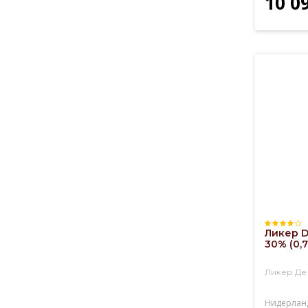
10 0
Ликер D
30% (0,7
Ликер Де
Нидерлан