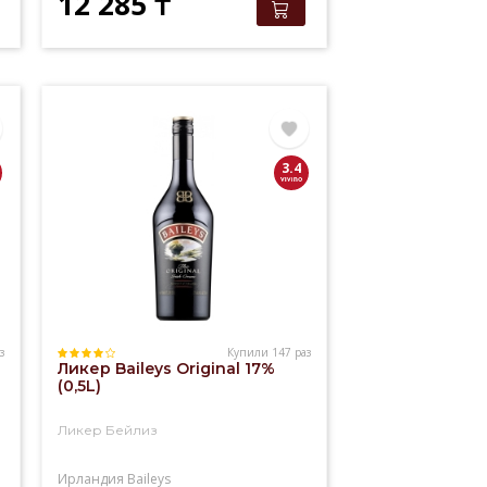
12 285
₸
3.4
з
Купили 147 раз
Ликер Baileys Original 17%
(0,5L)
Ликер Бейлиз
Ирландия
Baileys