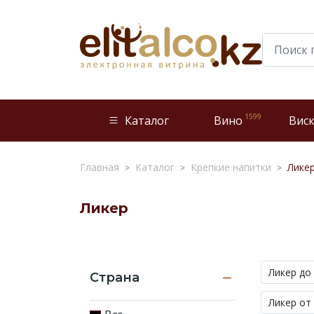
1599
Каталог
Вино
Вис
Главная
Каталог
Крепкие напитки
Лике
Ликер
Ликер
—
это
Ликер до 
Страна
напиток,
который
Ликер от
приготовлен