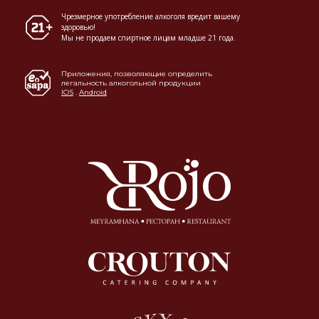
Чрезмерное употребление алкоголя вредит вашему
здоровью!
Мы не продаем спиртное лицам младше 21 года.
Приложения, позволяющие определить
легальность алкогольной продукции
IOS
.
Android