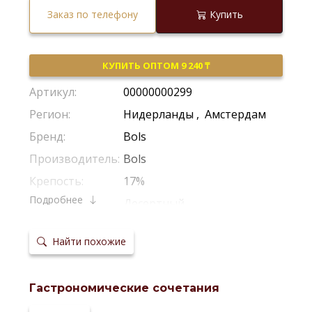
Заказ по телефону
Купить
КУПИТЬ ОПТОМ 9 240 ₸
Артикул:
00000000299
Регион:
Нидерланды
,
Амстердам
Бренд:
Bols
Производитель:
Bols
Крепость:
17%
Подробнее
Тип:
Десертный
Сайт
производителя:
Найти похожие
Гастрономические сочетания