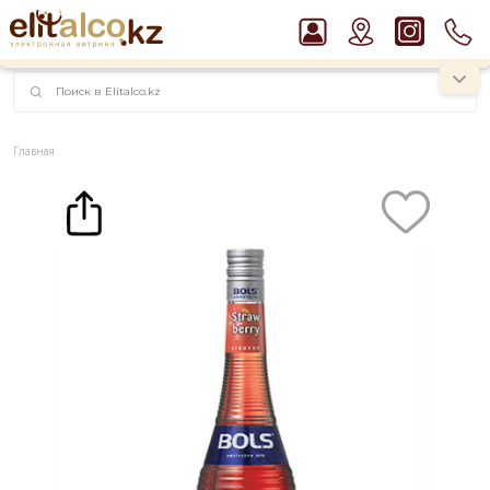
наименований!
instagram.com/rojo.kz
Главная
Каталог
Крепкие напитки
Ликер
Ликер BOLS Strawberry 17% (0,7L)
Рекомендуем
Ром Captain Morgan White 37,5%
Водка Smirnoff Red Vodka 37,5%
Виски Talisker 10 YO Malt 45,8% in Box
Пиво Guinness Draught 4,2% Can
Джин Gordon`s London Dry Gin 37,5%