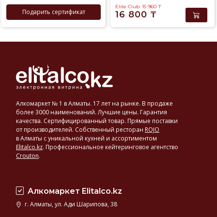
Elite Club: 15 960
₸
Подарить сертификат
16 800
₸
Алкомаркет № 1 в Алматы. 17 лет на рынке. В продаже
более 3000 наименований. Лучшие цены. Гарантия
качества. Сертифицированный товар. Прямые поставки
от производителей. Собственный ресторан
ROJO
в Алматы с уникальной кухней и ассортиментом
Elitalco.kz
.
Профессиональное кейтеринговое агентство
Crouton
.
Алкомаркет Elitalco.kz
г. Алматы, ул. Ади Шарипова, 38