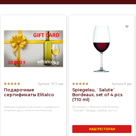
Купили 1973 раз
Купили 8 раз
Подарочные
Spiegelau, `Salute`
сертификаты Elitalco
Bordeaux, set of 4 pcs
(710 ml)
Фужеры и бокалы Шпигелау,
Выберите подарочный онлайн-сертификат и
отправьте другу, коллеге или близкому
"Салют" Бордо, набор из 4-х
человеку
фужеров
НАШ РЕСТОРАН