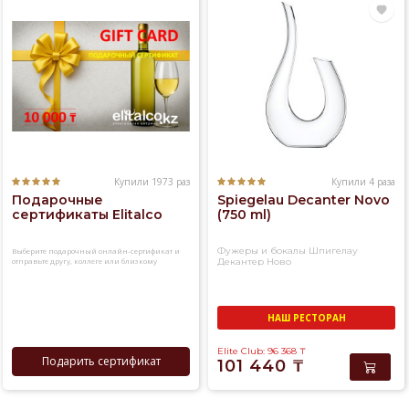
Купили 1973 раз
Купили 4 раза
Подарочные
Spiegelau Decanter Novo
сертификаты Elitalco
(750 ml)
Фужеры и бокалы Шпигелау
Выберите подарочный онлайн-сертификат и
отправьте другу, коллеге или близкому
Декантер Ново
человеку
НАШ РЕСТОРАН
Elite Club: 96 368
₸
Подарить сертификат
101 440
₸