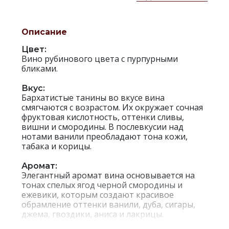
Описание
Цвет:
Вино рубинового цвета с пурпурными
бликами.
Вкус:
Бархатистые танины во вкусе вина
смягчаются с возрастом. Их окружает сочная
фруктовая кислотность, оттенки сливы,
вишни и смородины. В послевкусии над
нотами ванили преобладают тона кожи,
табака и корицы.
Аромат:
Элегантный аромат вина основывается на
тонах спелых ягод черной смородины и
ежевики, которым создают красивое
обрамление оттенки ванили, дуба, сигары,
джема, гвоздики, аниса и лакрицы.