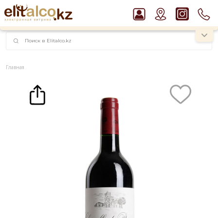
наименований!
instagram.com/rojo.kz
Главная
Каталог
Вино La Chapelle de Potensac, Medoc 14% (0,75L)
Рекомендуем
Водка Smirnoff Red Vodka 37,5%
Виски Talisker 10 YO Malt 45,8% in Box
Джин Gordon`s London Dry Gin 37,5%
Пиво Guinness Draught 4,2% Can
Ром Captain Morgan White 37,5%