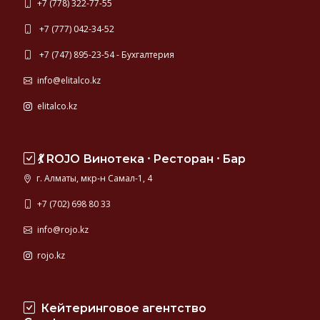
+7 (778) 322-77-55
+7 (777) 042-34-52
+7 (747) 895-23-54 - Бухгалтерия
info@elitalco.kz
elitalco.kz
💃 ROJO Винотека ⸱ Ресторан ⸱ Бар
г. Алматы, мкр-н Самал-1, 4
+7 (702) 698 80 33
info@rojo.kz
rojo.kz
Кейтеринговое агентство