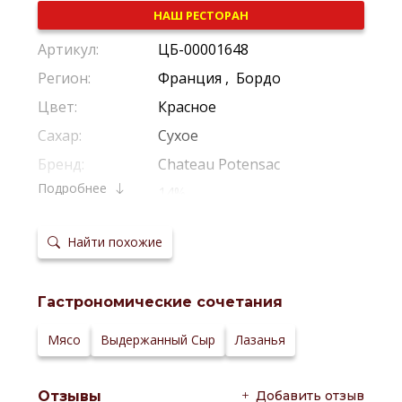
НАШ РЕСТОРАН
Артикул:
ЦБ-00001648
Регион:
Франция
,
Бордо
Цвет:
Красное
Сахар:
Сухое
Бренд:
Chateau Potensac
Подробнее
Крепость:
14%
Производитель:
Chateau Potensac
Найти похожие
Виноград:
Мерло
,
Каберне Совиньон
,
Кабе
Потенциал
5-8 Лет
хранения:
Гастрономические сочетания
Температура
16–18 °С
сервировки:
Сайт
Мясо
Выдержанный Сыр
Лазанья
производителя:
Добавить отзыв
Отзывы