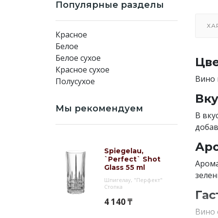
Популярные разделы
ХА
Красное
Белое
Белое сухое
Цве
Красное сухое
Вино 
Полусухое
Вку
Мы рекомендуем
В вку
добав
Аро
Spiegelau,
`Perfect` Shot
Арома
Glass 55 ml
зелен
Шпигелау, "Перфект"
Стопка
Гас
4 140 ₸
Вино 