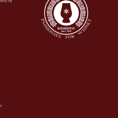
нности
!