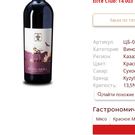
Elite Club:
14 003
Заказ по т
Артикул:
ЦБ-0
Категория:
Вин
Регион:
Каза
Цвет:
Крас
Сахар:
Сухо
Бренд:
Kyzy
Крепость:
13,5
Найти похожие
Гастрономич
Мясо
Красное 