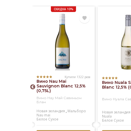
СКИДКА 10%
Купили 1322 раза
Купили 573 раза
Вино Nau Mai
ristina
Вино Nuala 
Sauvignon Blanc 12,5%
ieto
Blanc 12,5% (
(0,75L)
sico DOC
)
Вино Нау Май Савиньон
истина
Вино Нуала Са
Блан
енто
Новая зеландия
,
Мальборо
Santa cristina
Новая зеландия
Nau mai
кое
Nuala
Белое
Сухое
Белое
Сухое