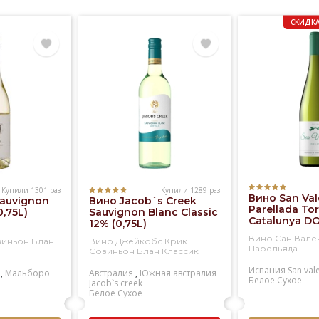
СКИДКА
Купили 1301 раз
Купили 1289 раз
Вино San Val
Sauvignon
Вино Jacob`s Creek
Parellada Tor
0,75L)
Sauvignon Blanc Classic
Catalunya DO
12% (0,75L)
Вино Сан Вале
виньон Блан
Вино Джейкобс Крик
Парельяда
Совиньон Блан Классик
Испания
San val
,
Мальборо
Австралия
,
Южная австралия
Белое
Сухое
Jacob`s creek
Белое
Сухое