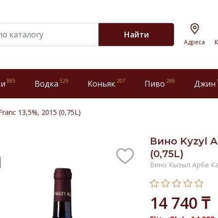
Найти
Адреса
К
885
529
207
286
ки
Водка
Коньяк
Пиво
Джин
Franc 13,5%, 2015 (0,75L)
Вино Kyzyl A
(0,75L)
Вино Кызыл Арба К
14 740 ₸