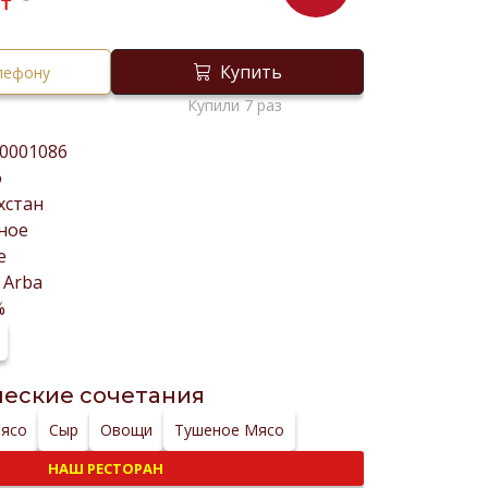
₸
Купить
елефону
Купили 7 раз
0001086
о
хстан
ное
е
l Arba
%
еские сочетания
Мясо
Сыр
Овощи
Тушеное Мясо
НАШ РЕСТОРАН