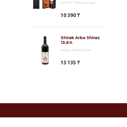
Gift box "Вита Комода"
10 390 ₸
Shirak Arba Shiraz
13,6%
Ширак Арба Шираз
13 135 ₸