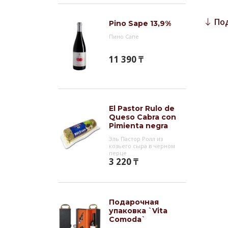
Инт
По
Pino Sape 13,9%
Выдер
Пино Сапе
,что 
сложн
11 390 ₸
El Pastor Rulo de
Queso Cabra con
Pimienta negra
Эль Пастор Ролл из
козьего сыра в черном
перце
3 220 ₸
Подарочная
упаковка `Vita
Comoda`