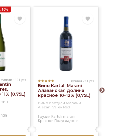
 10%
Купили 1191 раз
Купили 711 раз
entin
Вино Kartuli Marani
Вино Kia Ora
res,
Алазанская долина
Blanc 12% (0,
 11% (0,75L)
красное 10-12% (0,75L)
нтин
Вино Картули Марани
Вино КИА ОРА 
Alazani Valley Red
Блан
entin
Грузия
Kartuli marani
Новая зеландия
Красное
Полусладкое
Kia ora
Белое
Сухое