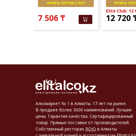
М 8 000 ₸
КУПИТЬ ОПТОМ 6 750 ₸
КУПИТЬ ОПТО
151
₸
Elite Club: 12
7 506
₸
12 720
Алкомаркет № 1 в Алматы. 17 лет на рынке.
В продаже более 3000 наименований. Лучшие
цены. Гарантия качества. Сертифицированный
товар. Прямые поставки от производителей.
Собственный ресторан
ROJO
в Алматы
с уникальной кухней и ассортиментом
Elitalco.kz