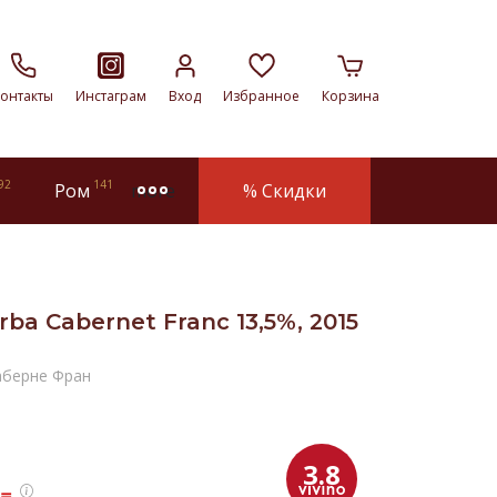
онтакты
Инстаграм
Вход
Избранное
Корзина
92
141
Ром
% Скидки
more
rba Cabernet Franc 13,5%, 2015
аберне Фран
3.8