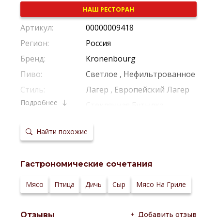
НАШ РЕСТОРАН
Артикул:
00000009418
Регион:
Россия
Бренд:
Kronenbourg
Пиво:
Светлое
,
Нефильтрованное
Стиль:
Лагер
,
Европейский Лагер
Подробнее
Тара:
Стеклянная Бутылка
Крепость:
4,5%
Найти похожие
Производитель:
Carlsberg Group
Температура
4–6 °С
сервировки:
Гастрономические сочетания
Тип
Низовое Брожение
ферментации:
Сайт
Мясо
Птица
Дичь
Сыр
Мясо На Гриле
производителя:
Добавить отзыв
Отзывы