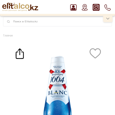
наименований!
instagram.com/rojo.kz
Главная
Каталог
Слабоалкогольные напитки
Пиво
Пиво Kronenbourg Blanc 4,5% Glass (0,33L)
Рекомендуем
Джин Gordon`s London Dry Gin 37,5%
Ром Captain Morgan White 37,5%
Водка Smirnoff Red Vodka 37,5%
Пиво Guinness Draught 4,2% Can
Виски Talisker 10 YO Malt 45,8% in Box