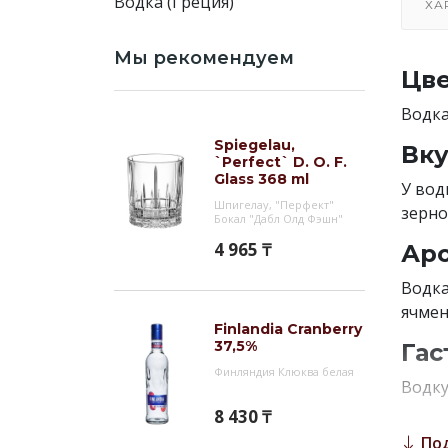
Водка (Греция)
ХА
Мы рекомендуем
Цве
Водка
Spiegelau,
Вку
`Perfect` D. O. F.
Glass 368 ml
У вод
Шпигелау, "Перфект"
зерно
Бокал "Дабл Олд Фэшн"
4 965 ₸
Аро
Водка
ячме
Finlandia Cranberry
37,5%
Гас
Финляндия Клюква белая
Водку
горяч
8 430 ₸
По