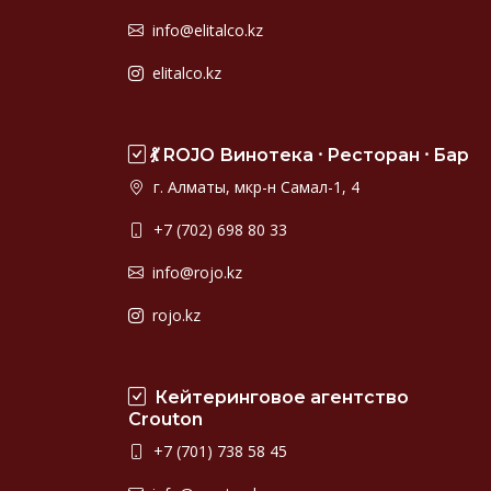
info@elitalco.kz
elitalco.kz
💃 ROJO Винотека ⸱ Ресторан ⸱ Бар
г. Алматы, мкр-н Самал-1, 4
+7 (702) 698 80 33
info@rojo.kz
rojo.kz
Кейтеринговое агентство
Crouton
+7 (701) 738 58 45