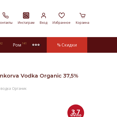
онтакты
Инстаграм
Вход
Избранное
Корзина
92
141
Ром
% Скидки
more
nkorva Vodka Organic 37,5%
 водка Органик
3.7