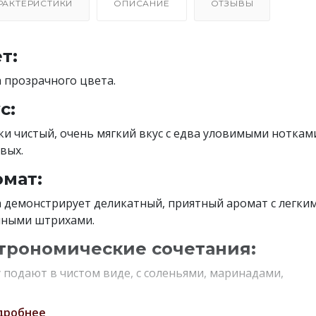
РАКТЕРИСТИКИ
ОПИСАНИЕ
ОТЗЫВЫ
т:
 прозрачного цвета.
с:
ки чистый, очень мягкий вкус с едва уловимыми ноткам
вых.
мат:
 демонстрирует деликатный, приятный аромат с легки
нными штрихами.
трономические сочетания:
 подают в чистом виде, с соленьями, маринадами,
ими закусками, мясными и рыбными блюдами.
дробнее