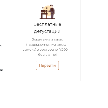
Бесплатные
дегустации
Бокал вина и тапас
(традиционная испанская
и
закуска) в ресторане ROJO —
бесплатно!
Перейти
ми