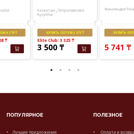
Финляндия
Finl
solut
Казахстан
,
Петропавловск
Kyzylzhar
М 6 370 ₸
КУПИТЬ ОПТОМ 3 275 ₸
КУПИТЬ ОПТО
508
₸
Elite Club: 3 325
₸
3 500
₸
5 741
₸
ПОПУЛЯРНОЕ
ПОЛЕЗНОЕ
Лучшие предложения
Оплата и возвр