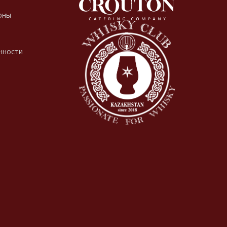
оны
нности