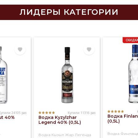
ЛИДЕРЫ КАТЕГОРИИ
СКИДКА
Купили 24105 раз
Купили 11316 раз
Водка Finla
ut 40%
Водка Kyzylzhar
(0,5L)
Legend 40% (0,5L)
Водка Финлян
т
Водка Кызыл Жар Легенда