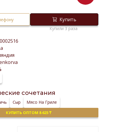
Купить
елефону
Купили 3 раза
0002516
ка
ляндия
enkorva
%
еские сочетания
ичь
Сыр
Мясо На Гриле
КУПИТЬ ОПТОМ 8 625 ₸