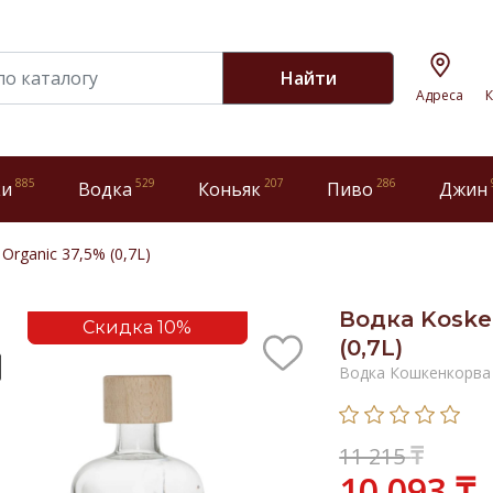
Найти
Адреса
К
885
529
207
286
ки
Водка
Коньяк
Пиво
Джин
Organic 37,5% (0,7L)
Водка Koske
Скидка 10%
(0,7L)
Водка Кошкенкорва
₸
11 215
10 093 ₸